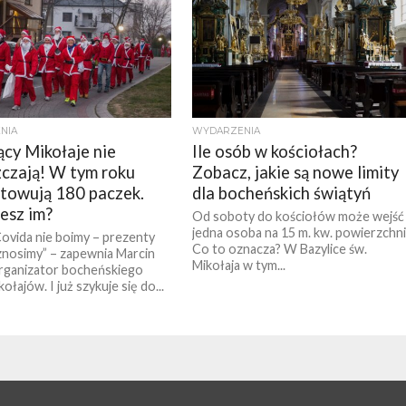
NIA
WYDARZENIA
ący Mikołaje nie
Ile osób w kościołach?
czają! W tym roku
Zobacz, jakie są nowe limity
towują 180 paczek.
dla bocheńskich świątyń
esz im?
Od soboty do kościołów może wejść
jedna osoba na 15 m. kw. powierzchni
Covida nie boimy – prezenty
Co to oznacza? W Bazylice św.
znosimy” – zapewnia Marcin
Mikołaja w tym...
rganizator bocheńskiego
ołajów. I już szykuje się do...