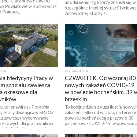
 Niżnej. Dary przygotowało
młodsi seniorzy, którzy znaleźli się w
wo Powiatowe w Bochni wraz
szczególnie trudnej sytuacji życiowej 
 Pomocy...
zdrowotnej, którzy z...
NIA
WYDARZENIA
ia Medycyny Pracy w
CZWARTEK. Od wczoraj 80
im szpitalu zawiesza
nowych zakażeń COVID-19
a okresowe dla
w powiecie bocheńskim, 39 
wników
brzeskim
u koronawirusa Poradnia
To kolejny dzień z dużą ilością nowyc
 Pracy działająca w SPZOZ
zakażeń. Tylko od wczoraj na terenie
ku zawiesza wykonywanie
powiatu bocheńskiego przybyło 80
kresowych dla pracowników
pacjentów z COVID-19, w powiecie..
śnie, badania wstępne i
...