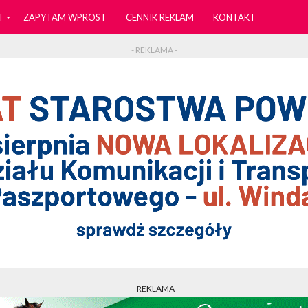
I
ZAPYTAM WPROST
CENNIK REKLAM
KONTAKT
- REKLAMA -
- REKLAMA -