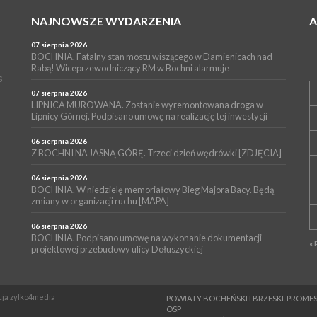
NAJNOWSZE WYDARZENIA
07 sierpnia 2026
BOCHNIA. Fatalny stan mostu wiszącego w Damienicach nad
Rabą! Wiceprzewodniczący RM w Bochni alarmuje
s
07 sierpnia 2026
LIPNICA MUROWANA. Zostanie wyremontowana droga w
Lipnicy Górnej. Podpisano umowę na realizację tej inwestycji
06 sierpnia 2026
Z BOCHNI NA JASNĄ GÓRĘ. Trzeci dzień wędrówki [ZDJĘCIA]
06 sierpnia 2026
BOCHNIA. W niedzielę memoriałowy Bieg Majora Bacy. Będą
zmiany w organizacji ruchu [MAPA]
06 sierpnia 2026
BOCHNIA. Podpisano umowę na wykonanie dokumentacji
« 
projektowej przebudowy ulicy Dołuszyckiej
ncja zylko4media
POWIATY BOCHEŃSKI I BRZESKI. PRO
OSP