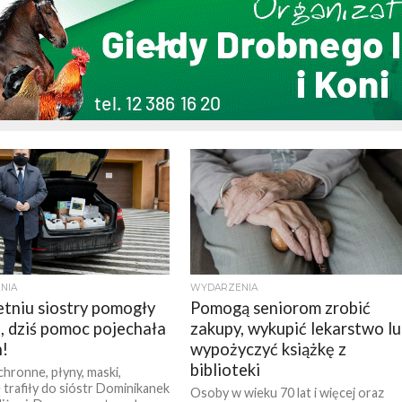
NIA
WYDARZENIA
tniu siostry pomogły
Pomogą seniorom zrobić
, dziś pomoc pojechała
zakupy, wykupić lekarstwo l
h!
wypożyczyć książkę z
biblioteki
chronne, płyny, maski,
 trafiły do sióstr Dominikanek
Osoby w wieku 70 lat i więcej oraz