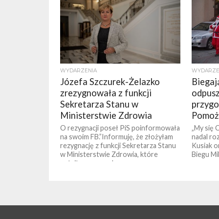
WYDARZENIA
WYDARZE
Józefa Szczurek-Żelazko
Biegaj
zrezygnowała z funkcji
odpusz
Sekretarza Stanu w
przygo
Ministerstwie Zdrowia
Pomoż
O rezygnacji poseł PiS poinformowała
„My się 
na swoim FB.”Informuję, że złożyłam
nadal ro
rezygnację z funkcji Sekretarza Stanu
Kusiak o
w Ministerstwie Zdrowia, które
Biegu Mik
pełniłam przez okres...