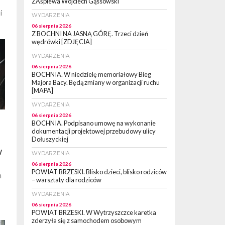
ZAśpiewa Wojciech Gąssowski
i
WYDARZENIA
06 sierpnia 2026
Z BOCHNI NA JASNĄ GÓRĘ. Trzeci dzień
wędrówki [ZDJĘCIA]
WYDARZENIA
06 sierpnia 2026
BOCHNIA. W niedzielę memoriałowy Bieg
Majora Bacy. Będą zmiany w organizacji ruchu
[MAPA]
WYDARZENIA
06 sierpnia 2026
BOCHNIA. Podpisano umowę na wykonanie
dokumentacji projektowej przebudowy ulicy
Dołuszyckiej
w
WYDARZENIA
06 sierpnia 2026
POWIAT BRZESKI. Blisko dzieci, blisko rodziców
h
– warsztaty dla rodziców
WYDARZENIA
.
06 sierpnia 2026
POWIAT BRZESKI. W Wytrzyszczce karetka
zderzyła się z samochodem osobowym