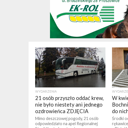
WYDARZENIA
WYDARZE
21 osób przyszło oddać krew,
W kwie
nie było niestety ani jednego
Bochni
ozdrowieńca ZDJĘCIA
do nic
Mimo deszczowej pogody, 21 osób
Środki o
odpowiedziało na apel Regionalnej
rękawice