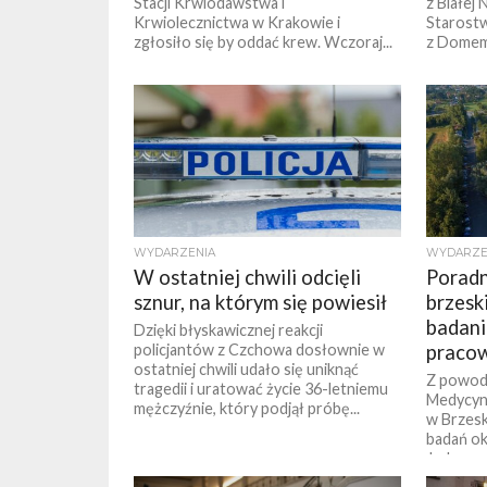
Stacji Krwiodawstwa i
z Białej
Krwiolecznictwa w Krakowie i
Starost
zgłosiło się by oddać krew. Wczoraj...
z Domem
WYDARZENIA
WYDARZE
W ostatniej chwili odcięli
Poradn
sznur, na którym się powiesił
brzesk
badani
Dzięki błyskawicznej reakcji
policjantów z Czchowa dosłownie w
praco
ostatniej chwili udało się uniknąć
Z powod
tragedii i uratować życie 36-letniemu
Medycyny
mężczyźnie, który podjął próbę...
w Brzes
badań o
Jednocze
kontrolne