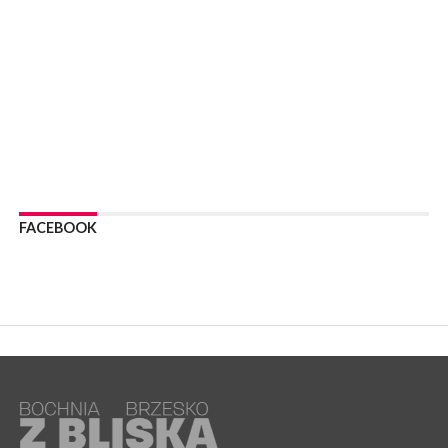
05 sierpnia 2026
Z BOCHNI NA JASNĄ GÓRĘ. Drugi dzień wędrówki [ZDJĘCIA]
WYDARZENIA
05 sierpnia 2026
NASZ NEWS. Powstał Komitet Ochrony Ładu
Przestrzennego Miasta Bochnia. To odpowiedź na działania
magistratu
WYDARZENIA
05 sierpnia 2026
LIPNICA MUROWANA. Na święcie gminy zagra zespół Kombi
[PROGRAM]
FACEBOOK
WYDARZENIA
05 sierpnia 2026
GMINA DRWINIA. 45 dzieci będzie się uczyć pływać. Zajęcia
ruszą we wrześniu
WYDARZENIA
05 sierpnia 2026
BRZESKO. RPWiK apeluje o racjonalne gospodarowanie wodą
WYDARZENIA
05 sierpnia 2026
BRZESKO. Dożynki zaplanowano na 15 sierpnia