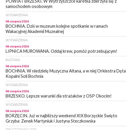
POWIAT BRZESKI. W Wytrzyszczce karetka zderzyła się z
samochodem osobowym
WYDARZENIA
06 sierpnia 2026
BOCHNIA. Dziś w muzeum kolejne spotkanie w ramach
Wakacyjnej Akademii Muzealnej
WYDARZENIA
06 sierpnia 2026
LIPNICA MUROWANA. Oddaj krew, pomóż potrzebującym!
KULTURA
06 sierpnia 2026
BOCHNIA. W niedzielę Muzyczna Altana, a w niej Orkiestra Dęta
Kopalni Soli Bochnia
WYDARZENIA
06 sierpnia 2026
BRZESKO. Lepsze warunki dla strażaków z OSP Okocim!
WYDARZENIA
06 sierpnia 2026
BORZĘCIN. Już w najbliższy weekend XIX Borzęckie Święto
Grzyba: Zenek Martyniuk i Justyna Steczkowska
PIELGRZYMKA 2026