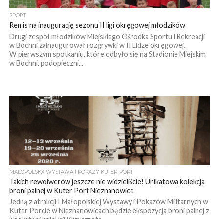
SPORT
Remis na inaugurację sezonu II ligi okręgowej młodzików
Drugi zespół młodzików Miejskiego Ośrodka Sportu i Rekreacji
w Bochni zainaugurował rozgrywki w II Lidze okręgowej.
W pierwszym spotkaniu, które odbyło się na Stadionie Miejskim
w Bochni, podopieczni...
MAŁOPOLSKA WYSTAWA I POKAZY KUTER PORT
Takich rewolwerów jeszcze nie widzieliście! Unikatowa kolekcja
broni palnej w Kuter Port Nieznanowice
Jedną z atrakcji I Małopolskiej Wystawy i Pokazów Militarnych w
Kuter Porcie w Nieznanowicach będzie ekspozycja broni palnej z