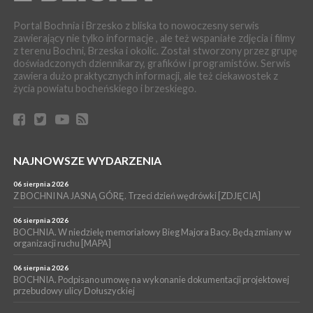
WYDARZENIA
Portal Bochnia i Brzesko z bliska to nowoczesny serwis
04 sierpnia 2026
zawierający nie tylko informacje , ale też wspaniałe zdjęcia i filmy
MASZKIENICE. Pies pogryzł 3-letnią dziewczynkę. Śmigłowiec
z terenu Bochni, Brzeska i okolic. Został stworzony przez grupę
zabrał dziecko do szpitala w Krakowie
doświadczonych dziennikarzy, grafików i programistów. Serwis
PIELGRZYMKA 2026
zawiera dużo praktycznych informacji, ale też ciekawostek z
życia powiatu bocheńskiego i brzeskiego.
04 sierpnia 2026
Z BOCHNI NA JASNĄ GÓRĘ. Pierwszy dzień wędrówki
[ZDJĘCIA]
WYDARZENIA
04 sierpnia 2026
BRZESKO. Śledczy wyjaśniają, jak doszło do śmierci 32-letniego
NAJNOWSZE WYDARZENIA
mężczyzny
06 sierpnia 2026
WYDARZENIA
Z BOCHNI NA JASNĄ GÓRĘ. Trzeci dzień wędrówki [ZDJĘCIA]
04 sierpnia 2026
BOCHNIA. Rusza Gospelowe Lato. To będą cztery dni radosnej
06 sierpnia 2026
muzyki [PROGRAM KONCERTÓW]
BOCHNIA. W niedzielę memoriałowy Bieg Majora Bacy. Będą zmiany w
organizacji ruchu [MAPA]
06 sierpnia 2026
BOCHNIA. Podpisano umowę na wykonanie dokumentacji projektowej
przebudowy ulicy Dołuszyckiej