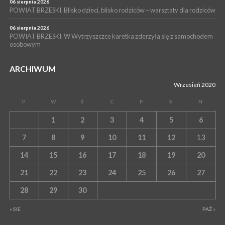
06 sierpnia 2026
POWIAT BRZESKI. Blisko dzieci, blisko rodziców – warsztaty dla rodziców
06 sierpnia 2026
POWIAT BRZESKI. W Wytrzyszczce karetka zderzyła się z samochodem
osobowym
ARCHIWUM
Wrzesień 2020
P
W
Ś
C
P
S
N
1
2
3
4
5
6
7
8
9
10
11
12
13
14
15
16
17
18
19
20
21
22
23
24
25
26
27
28
29
30
« SIE
PAŹ »