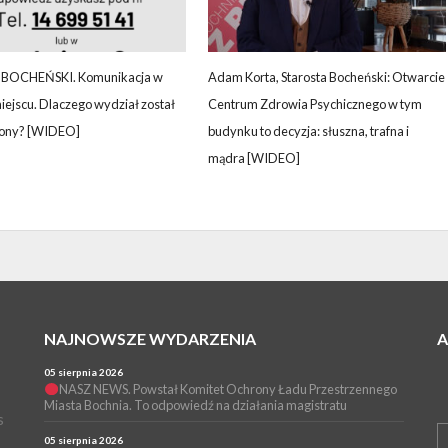
BOCHEŃSKI. Komunikacja w
Adam Korta, Starosta Bocheński: Otwarcie
ejscu. Dlaczego wydział został
Centrum Zdrowia Psychicznego w tym
iony? [WIDEO]
budynku to decyzja: słuszna, trafna i
mądra [WIDEO]
NAJNOWSZE WYDARZENIA
05 sierpnia 2026
NASZ NEWS. Powstał Komitet Ochrony Ładu Przestrzennego
Miasta Bochnia. To odpowiedź na działania magistratu
s
05 sierpnia 2026