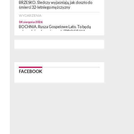
BRZESKO. Śledczy wyjaśniają, jak doszło do
śmierci 32-letniego mężczyzny
WYDARZENIA
04 sierpnia 2026
BOCHNIA. Rusza Gospelowe Lato. To będą
cztery dni radosnej muzyki [PROGRAM
KONCERTÓW]
SPORT
04 sierpnia 2026
BOCHNIA. W niedzielę XXXII Memoriałowy
Bieg Majora Bacy!
WYDARZENIA
FACEBOOK
04 sierpnia 2026
MAŁOPOLSKA. Liczba stulatków wciąż rośnie
ARTYKUŁ PARTNERSKI
04 sierpnia 2026
Codzienne nawyki, które wspierają zdrowie
dziecka na dłużej
WYDARZENIA
04 sierpnia 2026
BRZESKO. Już jest Karta Mieszkańca Gminy
Brzesko. Co to oznacza?