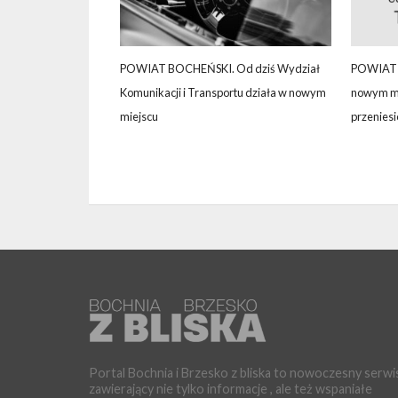
POWIAT BOCHEŃSKI. Od dziś Wydział
POWIAT 
Komunikacji i Transportu działa w nowym
nowym mi
miejscu
przenies
Portal Bochnia i Brzesko z bliska to nowoczesny serwi
zawierający nie tylko informacje , ale też wspaniałe