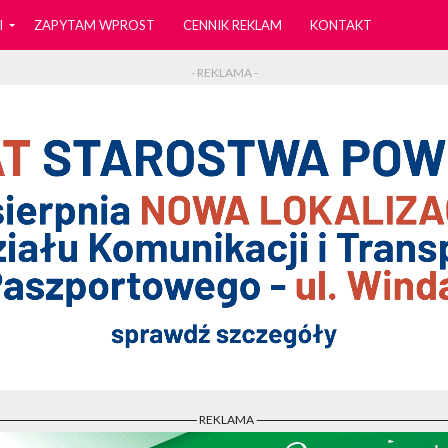
I
ZAPYTAM WPROST
CENNIK REKLAM
KONTAKT
- REKLAMA -
- REKLAMA -