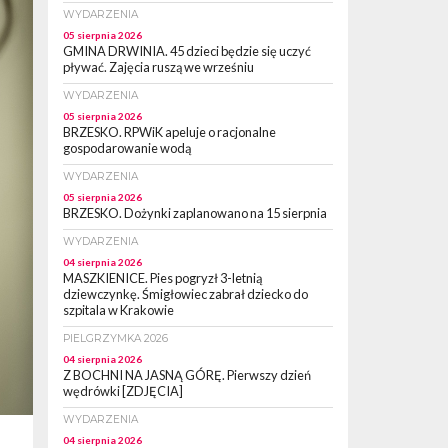
WYDARZENIA
05 sierpnia 2026
GMINA DRWINIA. 45 dzieci będzie się uczyć
pływać. Zajęcia ruszą we wrześniu
WYDARZENIA
05 sierpnia 2026
BRZESKO. RPWiK apeluje o racjonalne
gospodarowanie wodą
WYDARZENIA
05 sierpnia 2026
BRZESKO. Dożynki zaplanowano na 15 sierpnia
WYDARZENIA
04 sierpnia 2026
MASZKIENICE. Pies pogryzł 3-letnią
dziewczynkę. Śmigłowiec zabrał dziecko do
szpitala w Krakowie
PIELGRZYMKA 2026
04 sierpnia 2026
Z BOCHNI NA JASNĄ GÓRĘ. Pierwszy dzień
wędrówki [ZDJĘCIA]
WYDARZENIA
04 sierpnia 2026