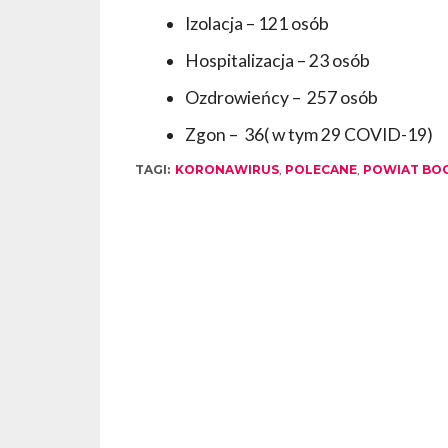
Izolacja – 121 osób
Hospitalizacja – 23 osób
Ozdrowieńcy – 257 osób
Zgon – 36( w tym 29 COVID-19)
TAGI:
KORONAWIRUS
,
POLECANE
,
POWIAT BO