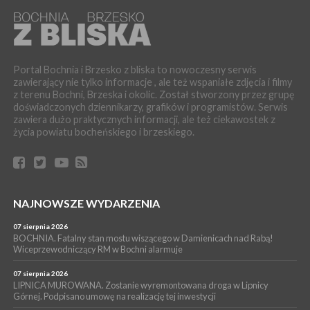
magistratu
WYDARZENIA
05 sierpnia 2026
LIPNICA MUROWANA. Na święcie gminy zagra zespół Kombi
[PROGRAM]
Portal Bochnia i Brzesko z bliska to nowoczesny serwis
zawierający nie tylko informacje , ale też wspaniałe zdjęcia i filmy
WYDARZENIA
z terenu Bochni, Brzeska i okolic. Został stworzony przez grupę
05 sierpnia 2026
doświadczonych dziennikarzy, grafików i programistów. Serwis
GMINA DRWINIA. 45 dzieci będzie się uczyć pływać. Zajęcia
zawiera dużo praktycznych informacji, ale też ciekawostek z
ruszą we wrześniu
życia powiatu bocheńskiego i brzeskiego.
WYDARZENIA
05 sierpnia 2026
BRZESKO. RPWiK apeluje o racjonalne gospodarowanie wodą
WYDARZENIA
NAJNOWSZE WYDARZENIA
05 sierpnia 2026
BRZESKO. Dożynki zaplanowano na 15 sierpnia
07 sierpnia 2026
WYDARZENIA
BOCHNIA. Fatalny stan mostu wiszącego w Damienicach nad Rabą!
Wiceprzewodniczący RM w Bochni alarmuje
04 sierpnia 2026
MASZKIENICE. Pies pogryzł 3-letnią dziewczynkę. Śmigłowiec
zabrał dziecko do szpitala w Krakowie
07 sierpnia 2026
LIPNICA MUROWANA. Zostanie wyremontowana droga w Lipnicy
Górnej. Podpisano umowę na realizację tej inwestycji