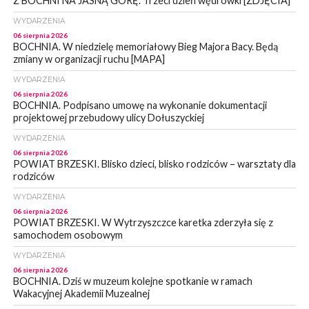
Z BOCHNI NA JASNĄ GÓRĘ. Trzeci dzień wędrówki [ZDJĘCIA]
WYDARZENIA
06 sierpnia 2026
BOCHNIA. W niedzielę memoriałowy Bieg Majora Bacy. Będą
zmiany w organizacji ruchu [MAPA]
WYDARZENIA
06 sierpnia 2026
BOCHNIA. Podpisano umowę na wykonanie dokumentacji
projektowej przebudowy ulicy Dołuszyckiej
WYDARZENIA
06 sierpnia 2026
POWIAT BRZESKI. Blisko dzieci, blisko rodziców – warsztaty dla
rodziców
WYDARZENIA
06 sierpnia 2026
POWIAT BRZESKI. W Wytrzyszczce karetka zderzyła się z
samochodem osobowym
WYDARZENIA
06 sierpnia 2026
BOCHNIA. Dziś w muzeum kolejne spotkanie w ramach
Wakacyjnej Akademii Muzealnej