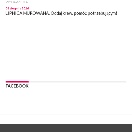
WYDARZENIA
06 sierpnia 2026
LIPNICA MUROWANA. Oddaj krew, pomóż potrzebującym!
KULTURA
06 sierpnia 2026
BOCHNIA. W niedzielę Muzyczna Altana, a w niej Orkiestra Dęta
Kopalni Soli Bochnia
WYDARZENIA
06 sierpnia 2026
BRZESKO. Lepsze warunki dla strażaków z OSP Okocim!
WYDARZENIA
06 sierpnia 2026
BORZĘCIN. Już w najbliższy weekend XIX Borzęckie Święto
Grzyba: Zenek Martyniuk i Justyna Steczkowska
FACEBOOK
PIELGRZYMKA 2026
05 sierpnia 2026
Z BOCHNI NA JASNĄ GÓRĘ. Drugi dzień wędrówki [ZDJĘCIA]
WYDARZENIA
05 sierpnia 2026
NASZ NEWS. Powstał Komitet Ochrony Ładu
Przestrzennego Miasta Bochnia. To odpowiedź na działania