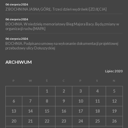
06 sierpnia 2026
Z BOCHNI NA JASNĄ GÓRĘ. Trzeci dzień wędrówki [ZDJĘCIA]
06 sierpnia 2026
BOCHNIA. W niedzielę memoriałowy Bieg Majora Bacy. Będą zmiany w
organizacji ruchu [MAPA]
06 sierpnia 2026
BOCHNIA. Podpisano umowę na wykonanie dokumentacji projektowej
przebudowy ulicy Dołuszyckiej
ARCHIWUM
Lipiec 2020
P
W
Ś
C
P
S
N
1
2
3
4
5
6
7
8
9
10
11
12
13
14
15
16
17
18
19
20
21
22
23
24
25
26