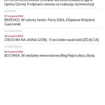
Lipnicy Górnej. Podpisano umowę na realizację tej inwestycji
KULTURA
07 sierpnia 2026
BRZESKO. W sobotę Senior Party 2026. ZAśpiewa Wojciech
Gąssowski
WYDARZENIA
06 sierpnia 2026
Z BOCHNI NA JASNĄ GÓRĘ. Trzeci dzień wędrówki [ZDJĘCIA]
WYDARZENIA
06 sierpnia 2026
BOCHNIA. W niedzielę memoriałowy Bieg Majora Bacy. Będą
zmiany w organizacji ruchu [MAPA]
WYDARZENIA
06 sierpnia 2026
BOCHNIA. Podpisano umowę na wykonanie dokumentacji
projektowej przebudowy ulicy Dołuszyckiej
WYDARZENIA
06 sierpnia 2026
POWIAT BRZESKI. Blisko dzieci, blisko rodziców – warsztaty dla
rodziców