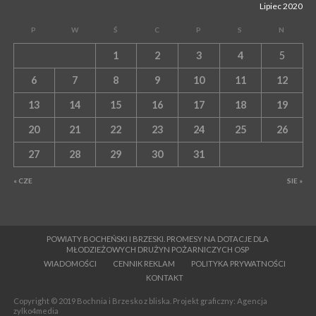
Lipiec 2020
P
W
Ś
C
P
S
N
1
2
3
4
5
6
7
8
9
10
11
12
13
14
15
16
17
18
19
20
21
22
23
24
25
26
27
28
29
30
31
« CZE
SIE »
POWIATY BOCHEŃSKI I BRZESKI. PROMESY NA DOTACJE DLA
MŁODZIEŻOWYCH DRUŻYN POŻARNICZYCH OSP
WIADOMOŚCI
CENNIK REKLAM
POLITYKA PRYWATNOŚCI
KONTAKT
Copyright © 2019 Bochnia i Brzesko z bliska. Projekt graficzny: Agencja
zylko4media