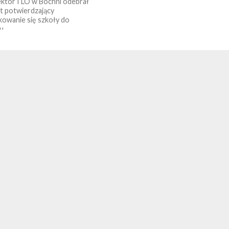
ktor I LO w Bochni odebrał
at potwierdzający
ikowanie się szkoły do
...