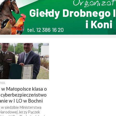
NIA
 w Małopolsce klasa o
u cyberbezpieczeństwo
nie w I LO w Bochni
 w siedzibie Ministerstwa
Narodowej Jerzy Pączek