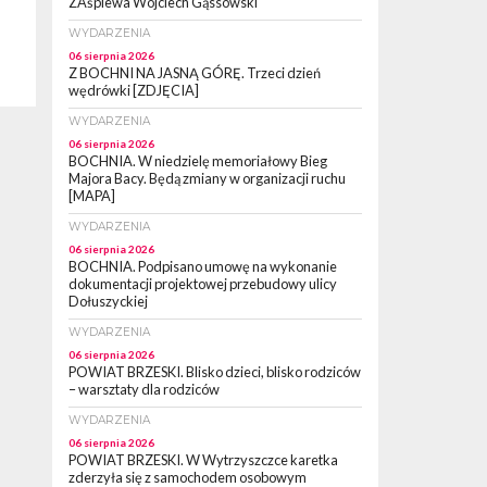
ZAśpiewa Wojciech Gąssowski
WYDARZENIA
06 sierpnia 2026
Z BOCHNI NA JASNĄ GÓRĘ. Trzeci dzień
wędrówki [ZDJĘCIA]
WYDARZENIA
06 sierpnia 2026
BOCHNIA. W niedzielę memoriałowy Bieg
Majora Bacy. Będą zmiany w organizacji ruchu
[MAPA]
WYDARZENIA
06 sierpnia 2026
BOCHNIA. Podpisano umowę na wykonanie
dokumentacji projektowej przebudowy ulicy
Dołuszyckiej
WYDARZENIA
06 sierpnia 2026
POWIAT BRZESKI. Blisko dzieci, blisko rodziców
– warsztaty dla rodziców
WYDARZENIA
06 sierpnia 2026
POWIAT BRZESKI. W Wytrzyszczce karetka
zderzyła się z samochodem osobowym