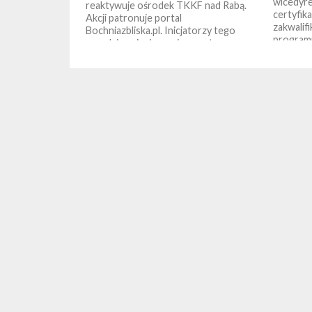
wicedyre
reaktywuje ośrodek TKKF nad Rabą.
certyfik
Akcji patronuje portal
zakwalif
Bochniazbliska.pl. Inicjatorzy tego
programu
przedsięwzięcia swoim zapałem
zarażają coraz więcej osób. Już...