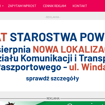
I
ZAPYTAM WPROST
CENNIK REKLAM
KONTAKT
- REKLAMA -
- REKLAMA -