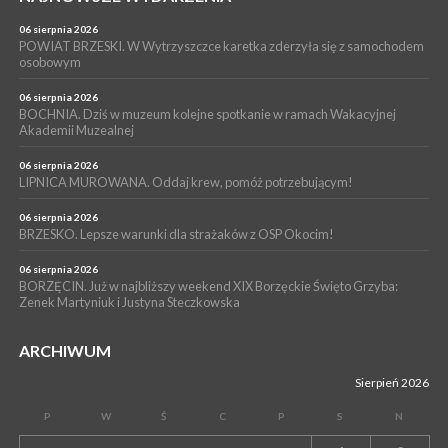
WYDARZENIA
04 sierpnia 2026
06 sierpnia 2026
BRZESKO. Już jest Karta Mieszkańca Gminy Brzesko. Co to
POWIAT BRZESKI. W Wytrzyszczce karetka zderzyła się z samochodem
oznacza?
osobowym
06 sierpnia 2026
BOCHNIA. Dziś w muzeum kolejne spotkanie w ramach Wakacyjnej
Akademii Muzealnej
06 sierpnia 2026
LIPNICA MUROWANA. Oddaj krew, pomóż potrzebującym!
06 sierpnia 2026
BRZESKO. Lepsze warunki dla strażaków z OSP Okocim!
06 sierpnia 2026
BORZĘCIN. Już w najbliższy weekend XIX Borzęckie Święto Grzyba:
Zenek Martyniuk i Justyna Steczkowska
ARCHIWUM
Sierpień 2026
P
W
Ś
C
P
S
N