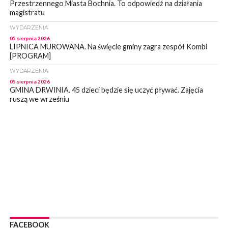
Przestrzennego Miasta Bochnia. To odpowiedź na działania
magistratu
WYDARZENIA
05 sierpnia 2026
LIPNICA MUROWANA. Na święcie gminy zagra zespół Kombi
[PROGRAM]
WYDARZENIA
05 sierpnia 2026
GMINA DRWINIA. 45 dzieci będzie się uczyć pływać. Zajęcia
ruszą we wrześniu
WYDARZENIA
05 sierpnia 2026
BRZESKO. RPWiK apeluje o racjonalne gospodarowanie wodą
WYDARZENIA
05 sierpnia 2026
BRZESKO. Dożynki zaplanowano na 15 sierpnia
WYDARZENIA
04 sierpnia 2026
MASZKIENICE. Pies pogryzł 3-letnią dziewczynkę. Śmigłowiec
zabrał dziecko do szpitala w Krakowie
FACEBOOK
PIELGRZYMKA 2026