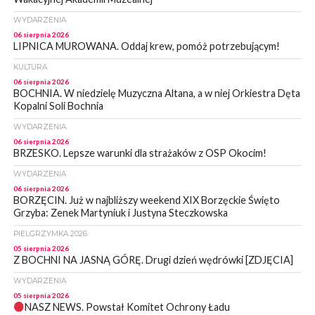
WYDARZENIA
06 sierpnia 2026
LIPNICA MUROWANA. Oddaj krew, pomóż potrzebującym!
KULTURA
06 sierpnia 2026
BOCHNIA. W niedzielę Muzyczna Altana, a w niej Orkiestra Dęta
Kopalni Soli Bochnia
WYDARZENIA
06 sierpnia 2026
BRZESKO. Lepsze warunki dla strażaków z OSP Okocim!
WYDARZENIA
06 sierpnia 2026
BORZĘCIN. Już w najbliższy weekend XIX Borzęckie Święto
Grzyba: Zenek Martyniuk i Justyna Steczkowska
PIELGRZYMKA 2026
05 sierpnia 2026
Z BOCHNI NA JASNĄ GÓRĘ. Drugi dzień wędrówki [ZDJĘCIA]
WYDARZENIA
05 sierpnia 2026
NASZ NEWS. Powstał Komitet Ochrony Ładu