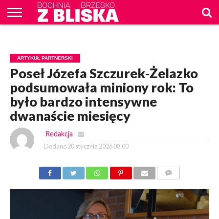
O
NAS
WIADOMOŚCI
ZAPYTAM
CENNIK
KONTAKT
WPROST
REKLAM
ARTYKUŁ PARTNERSKI
Poseł Józefa Szczurek-Żelazko
podsumowała miniony rok: To
było bardzo intensywne
dwanaście miesięcy
Redakcja
Dodano
20 stycznia 2026 08:00
KOMENTARZY