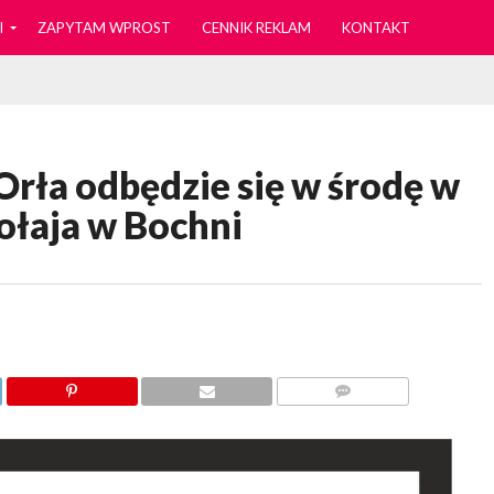
I
ZAPYTAM WPROST
CENNIK REKLAM
KONTAKT
Orła odbędzie się w środę w
kołaja w Bochni
KOMENTARZY