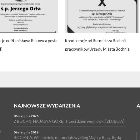
cje od Stanisława Bukowca posła
Kondolencje od Burmistrza Bochni i
RP
pracowników Urzędu Miasta Bochnia
NAJNOWSZE WYDARZENIA
06 sierpnia 2026
Z BOCHNI NA JASNĄ GÓRĘ. Trzeci dzień wędrówki [ZDJĘCIA]
s
06 sierpnia 2026
BOCHNIA. W niedzielę memoriałowy Bieg Majora Bacy. Będą