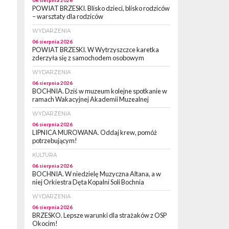
06 sierpnia 2026
POWIAT BRZESKI. Blisko dzieci, blisko rodziców
– warsztaty dla rodziców
WYDARZENIA
06 sierpnia 2026
POWIAT BRZESKI. W Wytrzyszczce karetka
zderzyła się z samochodem osobowym
WYDARZENIA
06 sierpnia 2026
BOCHNIA. Dziś w muzeum kolejne spotkanie w
ramach Wakacyjnej Akademii Muzealnej
WYDARZENIA
06 sierpnia 2026
LIPNICA MUROWANA. Oddaj krew, pomóż
potrzebującym!
KULTURA
06 sierpnia 2026
BOCHNIA. W niedzielę Muzyczna Altana, a w
niej Orkiestra Dęta Kopalni Soli Bochnia
WYDARZENIA
06 sierpnia 2026
BRZESKO. Lepsze warunki dla strażaków z OSP
Okocim!