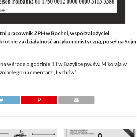
etni pracownik ZPH w Bochni, współzałożyciel
krotnie za działalność antykomunistyczną, poseł na Sejm
 w środę o godzinie 11 w Bazylice pw. św. Mikołaja w
 zmarłego na cmentarz „Łychów”.