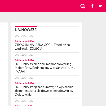
NAJNOWSZE.
WYDARZENIA
06 sierpnia 2026
Z BOCHNI NA JASNĄ GÓRĘ. Trzeci dzień
wędrówki [ZDJĘCIA]
WYDARZENIA
06 sierpnia 2026
BOCHNIA. W niedzielę memoriałowy Bieg
Majora Bacy. Będą zmiany w organizacji ruchu
[MAPA]
WYDARZENIA
06 sierpnia 2026
BOCHNIA. Podpisano umowę na wykonanie
dokumentacji projektowej przebudowy ulicy
Dołuszyckiej
WYDARZENIA