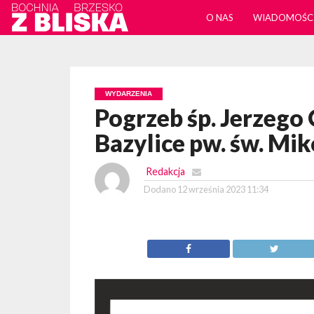
O NAS
WIADOMOŚC
WYDARZENIA
Pogrzeb śp. Jerzego 
Bazylice pw. św. Mi
Redakcja
Dodano
12 września 2023 11:34