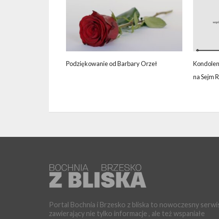
Podziękowanie od Barbary Orzeł
Kondolen
na Sejm 
Portal Bochnia i Brzesko z bliska to nowoczesny serwi
zawierający nie tylko informacje , ale też wspaniałe