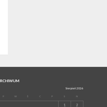
BOCHNIA. Rusza Gospelowe Lato. To będą
cztery dni radosnej muzyki [PROGRAM
KONCERTÓW]
ARCHIWUM
Sierpień 2026
P
W
Ś
C
P
S
N
1
2