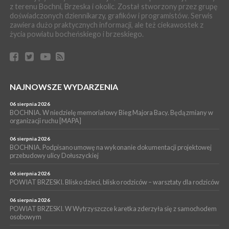
z terenu Bochni, Brzeska i okolic. Został stworzony przez grupę
doświadczonych dziennikarzy, grafików i programistów. Serwis
zawiera dużo praktycznych informacji, ale też ciekawostek z
życia powiatu bocheńskiego i brzeskiego.
NAJNOWSZE WYDARZENIA
06 sierpnia 2026
BOCHNIA. W niedzielę memoriałowy Bieg Majora Bacy. Będą zmiany w
organizacji ruchu [MAPA]
06 sierpnia 2026
BOCHNIA. Podpisano umowę na wykonanie dokumentacji projektowej
przebudowy ulicy Dołuszyckiej
06 sierpnia 2026
POWIAT BRZESKI. Blisko dzieci, blisko rodziców – warsztaty dla rodziców
06 sierpnia 2026
POWIAT BRZESKI. W Wytrzyszczce karetka zderzyła się z samochodem
osobowym