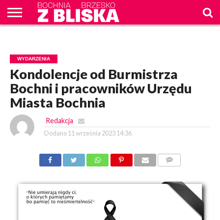
O
NAS
WIADOMOŚCI
ZAPYTAM
CENNIK
KONTAKT
WPROST
REKLAM
WYDARZENIA
Kondolencje od Burmistrza
Bochni i pracowników Urzędu
Miasta Bochnia
Redakcja
Dodano
11 września 2023 14:36
KOMENTARZY