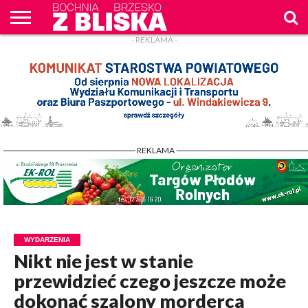
- REKLAMA -
O
NAS
WIADOMOŚCI
ZAPYTAM
CENNIK
KONTAKT
WPROST
REKLAM
- REKLAMA -
WYDARZENIA
Nikt nie jest w stanie
przewidzieć czego jeszcze może
dokonać szalony morderca