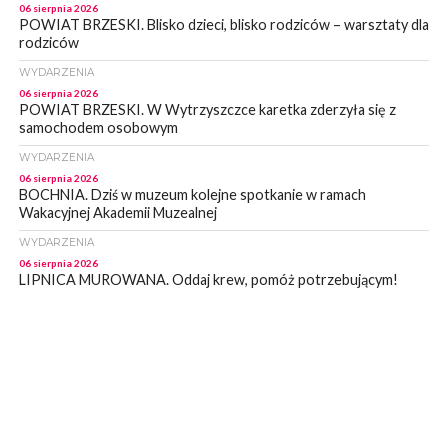
06 sierpnia 2026
POWIAT BRZESKI. Blisko dzieci, blisko rodziców – warsztaty dla
rodziców
WYDARZENIA
06 sierpnia 2026
POWIAT BRZESKI. W Wytrzyszczce karetka zderzyła się z
samochodem osobowym
WYDARZENIA
06 sierpnia 2026
BOCHNIA. Dziś w muzeum kolejne spotkanie w ramach
Wakacyjnej Akademii Muzealnej
WYDARZENIA
06 sierpnia 2026
LIPNICA MUROWANA. Oddaj krew, pomóż potrzebującym!
KULTURA
06 sierpnia 2026
BOCHNIA. W niedzielę Muzyczna Altana, a w niej Orkiestra Dęta
Kopalni Soli Bochnia
WYDARZENIA
06 sierpnia 2026
BRZESKO. Lepsze warunki dla strażaków z OSP Okocim!