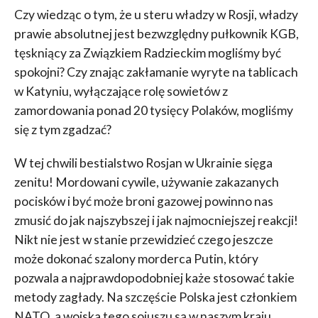
Czy wiedząc o tym, że u steru władzy w Rosji, władzy
prawie absolutnej jest bezwzględny pułkownik KGB,
tęskniący za Związkiem Radzieckim mogliśmy być
spokojni? Czy znając zakłamanie wyryte na tablicach
w Katyniu, wyłączające rolę sowietów z
zamordowania ponad 20 tysięcy Polaków, mogliśmy
się z tym zgadzać?
W tej chwili bestialstwo Rosjan w Ukrainie sięga
zenitu! Mordowani cywile, używanie zakazanych
pocisków i być może broni gazowej powinno nas
zmusić do jak najszybszej i jak najmocniejszej reakcji!
Nikt nie jest w stanie przewidzieć czego jeszcze
może dokonać szalony morderca Putin, który
pozwala a najprawdopodobniej każe stosować takie
metody zagłady. Na szczęście Polska jest członkiem
NATO, a wojska tego sojuszu są w naszym kraju