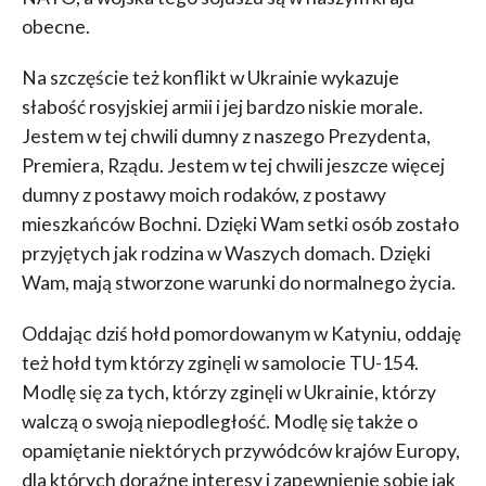
obecne.
Na szczęście też konflikt w Ukrainie wykazuje
słabość rosyjskiej armii i jej bardzo niskie morale.
Jestem w tej chwili dumny z naszego Prezydenta,
Premiera, Rządu. Jestem w tej chwili jeszcze więcej
dumny z postawy moich rodaków, z postawy
mieszkańców Bochni. Dzięki Wam setki osób zostało
przyjętych jak rodzina w Waszych domach. Dzięki
Wam, mają stworzone warunki do normalnego życia.
Oddając dziś hołd pomordowanym w Katyniu, oddaję
też hołd tym którzy zginęli w samolocie TU-154.
Modlę się za tych, którzy zginęli w Ukrainie, którzy
walczą o swoją niepodległość. Modlę się także o
opamiętanie niektórych przywódców krajów Europy,
dla których doraźne interesy i zapewnienie sobie jak