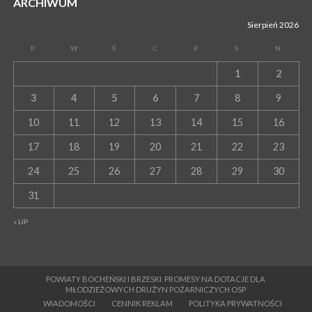
ARCHIWUM
Sierpień 2026
P
W
Ś
C
P
S
N
1
2
3
4
5
6
7
8
9
10
11
12
13
14
15
16
17
18
19
20
21
22
23
24
25
26
27
28
29
30
31
« LIP
POWIATY BOCHEŃSKI I BRZESKI. PROMESY NA DOTACJE DLA
MŁODZIEŻOWYCH DRUŻYN POŻARNICZYCH OSP
WIADOMOŚCI
CENNIK REKLAM
POLITYKA PRYWATNOŚCI