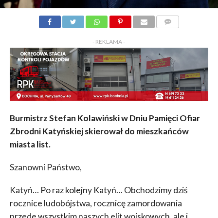
KOMENTARZY
- REKLAMA -
Burmistrz Stefan Kolawiński w Dniu Pamięci Ofiar
Zbrodni Katyńskiej skierował do mieszkańców
miasta list.
Szanowni Państwo,
Katyń… Po raz kolejny Katyń… Obchodzimy dziś
rocznice ludobójstwa, rocznicę zamordowania
przede wszystkim naszych elit wojskowych, ale i