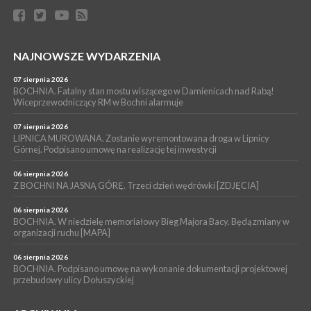
05 sierpnia 2026
BRZESKO. RPWiK apeluje o racjonalne gospodarowanie wodą
WYDARZENIA
NAJNOWSZE WYDARZENIA
05 sierpnia 2026
BRZESKO. Dożynki zaplanowano na 15 sierpnia
07 sierpnia 2026
WYDARZENIA
BOCHNIA. Fatalny stan mostu wiszącego w Damienicach nad Rabą!
Wiceprzewodniczący RM w Bochni alarmuje
04 sierpnia 2026
MASZKIENICE. Pies pogryzł 3-letnią dziewczynkę. Śmigłowiec
zabrał dziecko do szpitala w Krakowie
07 sierpnia 2026
LIPNICA MUROWANA. Zostanie wyremontowana droga w Lipnicy
Górnej. Podpisano umowę na realizację tej inwestycji
06 sierpnia 2026
Z BOCHNI NA JASNĄ GÓRĘ. Trzeci dzień wędrówki [ZDJĘCIA]
06 sierpnia 2026
BOCHNIA. W niedzielę memoriałowy Bieg Majora Bacy. Będą zmiany w
organizacji ruchu [MAPA]
06 sierpnia 2026
BOCHNIA. Podpisano umowę na wykonanie dokumentacji projektowej
przebudowy ulicy Dołuszyckiej