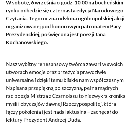
W sobotę, 6 września o godz. 10:00 na bocheńskim
rynku odbędzie się czternasta edycja Narodowego
Czytania. Tegoroczna odsłona ogólnopolskiej akcji,
organizowanej pod honorowym patronatem Pary
Prezydenckiej, poświęcona jest poezji Jana
Kochanowskiego.
Nasz wybitny renesansowy twórca zawarł w swoich
utworach emocje oraz przeżycia prawdziwie
uniwersalne i dzięki temu bliskie nam współczesnym.
Napisana przepiękną polszczyzną, pełna mądrych
rad poezja Mistrza z Czarnolasu to niezwykła kronika
myśli i obyczajów dawnej Rzeczypospolitej, która
łączy pokolenia i jest nadal aktualna – zachęcał do
lektury Prezydent Andrzej Duda.