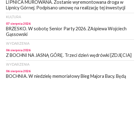
LIPNICA MUROWANA. Zostanie wyremontowana droga w
Lipnicy Górnej. Podpisano umowę na realizację tej inwestycji
KULTURA
07 sierpnia 2026
BRZESKO. W sobotę Senior Party 2026. ZAśpiewa Wojciech
Gąssowski
WYDARZENIA
06 sierpnia 2026
Z BOCHNI NA JASNĄ GÓRĘ. Trzeci dzień wędrówki [ZDJĘCIA]
WYDARZENIA
06 sierpnia 2026
BOCHNIA. W niedzielę memoriałowy Bieg Majora Bacy. Będą
zmiany w organizacji ruchu [MAPA]
WYDARZENIA
06 sierpnia 2026
BOCHNIA. Podpisano umowę na wykonanie dokumentacji
projektowej przebudowy ulicy Dołuszyckiej
WYDARZENIA
06 sierpnia 2026
POWIAT BRZESKI. Blisko dzieci, blisko rodziców – warsztaty dla
rodziców