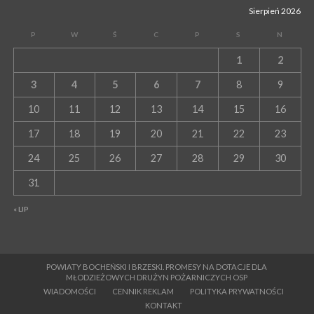
Sierpień 2026
P
W
Ś
C
P
S
N
1
2
3
4
5
6
7
8
9
10
11
12
13
14
15
16
17
18
19
20
21
22
23
24
25
26
27
28
29
30
31
« LIP
POWIATY BOCHEŃSKI I BRZESKI. PROMESY NA DOTACJE DLA
MŁODZIEŻOWYCH DRUŻYN POŻARNICZYCH OSP
WIADOMOŚCI
CENNIK REKLAM
POLITYKA PRYWATNOŚCI
KONTAKT