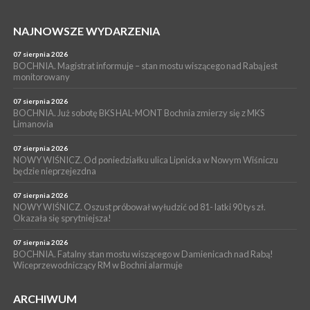
Grzyba: Zenek Martyniuk i Justyna Steczkowska
PIELGRZYMKA 2026
NAJNOWSZE WYDARZENIA
05 sierpnia 2026
Z BOCHNI NA JASNĄ GÓRĘ. Drugi dzień wędrówki [ZDJĘCIA]
07 sierpnia 2026
BOCHNIA. Magistrat informuje – stan mostu wiszącego nad Rabą jest
WYDARZENIA
monitorowany
05 sierpnia 2026
NASZ NEWS. Powstał Komitet Ochrony Ładu
07 sierpnia 2026
Przestrzennego Miasta Bochnia. To odpowiedź na działania
BOCHNIA. Już sobotę BKS HAL-MONT Bochnia zmierzy się z MKS
Limanovia
magistratu
07 sierpnia 2026
NOWY WIŚNICZ. Od poniedziałku ulica Lipnicka w Nowym Wiśniczu
będzie nieprzejezdna
07 sierpnia 2026
NOWY WIŚNICZ. Oszust próbował wyłudzić od 81- latki 90 tys zł.
Okazała się sprytniejsza!
07 sierpnia 2026
BOCHNIA. Fatalny stan mostu wiszącego w Damienicach nad Rabą!
Wiceprzewodniczący RM w Bochni alarmuje
ARCHIWUM