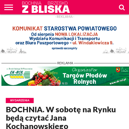
- REKLAMA -
O
NAS
WIADOMOŚCI
ZAPYTAM
CENNIK
KONTAKT
WPROST
REKLAM
- REKLAMA -
WYDARZENIA
BOCHNIA. W sobotę na Rynku
będą czytać Jana
Kochanowskiego