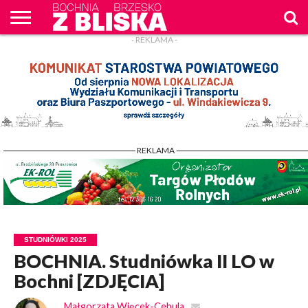
- REKLAMA -
O
NAS
WIADOMOŚCI
ZAPYTAM
CENNIK
KONTAKT
WPROST
REKLAM
- REKLAMA -
STUDNIÓWKI 2025
BOCHNIA. Studniówka II LO w
Bochni [ZDJĘCIA]
Małgorzata Więcek-Cebula