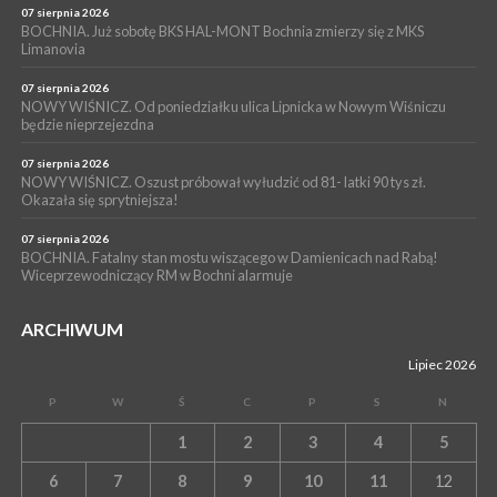
NASZ NEWS. Powstał Komitet Ochrony Ładu
07 sierpnia 2026
Przestrzennego Miasta Bochnia. To odpowiedź na działania
BOCHNIA. Już sobotę BKS HAL-MONT Bochnia zmierzy się z MKS
Limanovia
magistratu
07 sierpnia 2026
NOWY WIŚNICZ. Od poniedziałku ulica Lipnicka w Nowym Wiśniczu
będzie nieprzejezdna
07 sierpnia 2026
NOWY WIŚNICZ. Oszust próbował wyłudzić od 81- latki 90 tys zł.
Okazała się sprytniejsza!
07 sierpnia 2026
BOCHNIA. Fatalny stan mostu wiszącego w Damienicach nad Rabą!
Wiceprzewodniczący RM w Bochni alarmuje
ARCHIWUM
Lipiec 2026
P
W
Ś
C
P
S
N
1
2
3
4
5
6
7
8
9
10
11
12