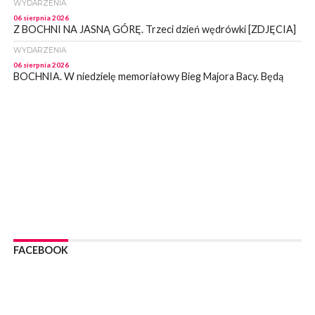
WYDARZENIA
06 sierpnia 2026
Z BOCHNI NA JASNĄ GÓRĘ. Trzeci dzień wędrówki [ZDJĘCIA]
WYDARZENIA
06 sierpnia 2026
BOCHNIA. W niedzielę memoriałowy Bieg Majora Bacy. Będą
zmiany w organizacji ruchu [MAPA]
WYDARZENIA
06 sierpnia 2026
BOCHNIA. Podpisano umowę na wykonanie dokumentacji
projektowej przebudowy ulicy Dołuszyckiej
WYDARZENIA
06 sierpnia 2026
POWIAT BRZESKI. Blisko dzieci, blisko rodziców – warsztaty dla
rodziców
WYDARZENIA
06 sierpnia 2026
FACEBOOK
POWIAT BRZESKI. W Wytrzyszczce karetka zderzyła się z
samochodem osobowym
WYDARZENIA
06 sierpnia 2026