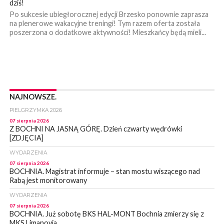
dziś!
Po sukcesie ubiegłorocznej edycji Brzesko ponownie zaprasza
na plenerowe wakacyjne treningi! Tym razem oferta została
poszerzona o dodatkowe aktywności! Mieszkańcy będą mieli...
NAJNOWSZE.
PIELGRZYMKA 2026
07 sierpnia 2026
Z BOCHNI NA JASNĄ GÓRĘ. Dzień czwarty wędrówki
[ZDJĘCIA]
WYDARZENIA
07 sierpnia 2026
BOCHNIA. Magistrat informuje – stan mostu wiszącego nad
Rabą jest monitorowany
WYDARZENIA
07 sierpnia 2026
BOCHNIA. Już sobotę BKS HAL-MONT Bochnia zmierzy się z
MKS Limanovia