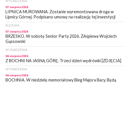
WYDARZENIA
07 sierpnia 2026
LIPNICA MUROWANA. Zostanie wyremontowana droga w
Lipnicy Górnej. Podpisano umowę na realizację tej inwestycji
KULTURA
07 sierpnia 2026
BRZESKO. W sobotę Senior Party 2026. ZAśpiewa Wojciech
Gąssowski
WYDARZENIA
06 sierpnia 2026
Z BOCHNI NA JASNĄ GÓRĘ. Trzeci dzień wędrówki [ZDJĘCIA]
WYDARZENIA
06 sierpnia 2026
BOCHNIA. W niedzielę memoriałowy Bieg Majora Bacy. Będą
zmiany w organizacji ruchu [MAPA]
WYDARZENIA
06 sierpnia 2026
BOCHNIA. Podpisano umowę na wykonanie dokumentacji
projektowej przebudowy ulicy Dołuszyckiej
WYDARZENIA
06 sierpnia 2026
POWIAT BRZESKI. Blisko dzieci, blisko rodziców – warsztaty dla