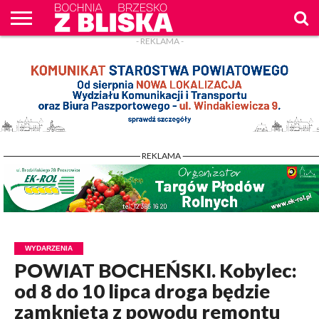
- REKLAMA -
O
NAS
WIADOMOŚCI
ZAPYTAM
CENNIK
KONTAKT
WPROST
REKLAM
- REKLAMA -
WYDARZENIA
POWIAT BOCHEŃSKI. Kobylec:
od 8 do 10 lipca droga będzie
zamknięta z powodu remontu