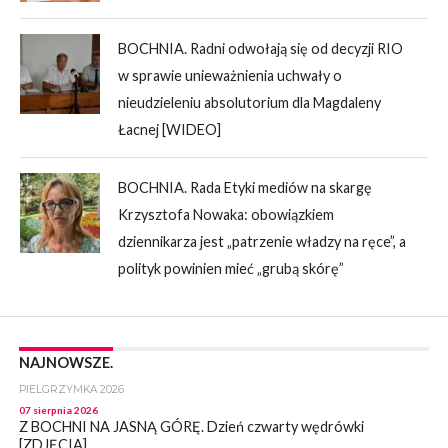
BOCHNIA. Radni odwołają się od decyzji RIO
w sprawie unieważnienia uchwały o
nieudzieleniu absolutorium dla Magdaleny
Łacnej [WIDEO]
BOCHNIA. Rada Etyki mediów na skargę
Krzysztofa Nowaka: obowiązkiem
dziennikarza jest „patrzenie władzy na ręce”, a
polityk powinien mieć „grubą skórę”
NAJNOWSZE.
PIELGRZYMKA 2026
07 sierpnia 2026
Z BOCHNI NA JASNĄ GÓRĘ. Dzień czwarty wędrówki
[ZDJĘCIA]