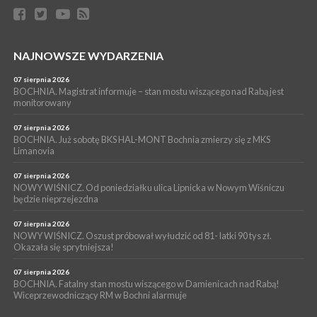
06 sierpnia 2026
BORZĘCIN. Już w najbliższy weekend XIX Borzęckie Święto
Grzyba: Zenek Martyniuk i Justyna Steczkowska
PIELGRZYMKA 2026
NAJNOWSZE WYDARZENIA
05 sierpnia 2026
Z BOCHNI NA JASNĄ GÓRĘ. Drugi dzień wędrówki [ZDJĘCIA]
07 sierpnia 2026
BOCHNIA. Magistrat informuje – stan mostu wiszącego nad Rabą jest
WYDARZENIA
monitorowany
05 sierpnia 2026
NASZ NEWS. Powstał Komitet Ochrony Ładu
07 sierpnia 2026
Przestrzennego Miasta Bochnia. To odpowiedź na działania
BOCHNIA. Już sobotę BKS HAL-MONT Bochnia zmierzy się z MKS
Limanovia
magistratu
07 sierpnia 2026
NOWY WIŚNICZ. Od poniedziałku ulica Lipnicka w Nowym Wiśniczu
będzie nieprzejezdna
07 sierpnia 2026
NOWY WIŚNICZ. Oszust próbował wyłudzić od 81- latki 90 tys zł.
Okazała się sprytniejsza!
07 sierpnia 2026
BOCHNIA. Fatalny stan mostu wiszącego w Damienicach nad Rabą!
Wiceprzewodniczący RM w Bochni alarmuje