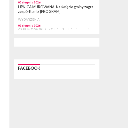
05 sierpnia 2026
LIPNICA MUROWANA. Na święcie gminy zagra
zespół Kombi [PROGRAM]
WYDARZENIA
05 sierpnia 2026
GMINA DRWINIA. 45 dzieci będzie się uczyć
pływać. Zajęcia ruszą we wrześniu
WYDARZENIA
05 sierpnia 2026
BRZESKO. RPWiK apeluje o racjonalne
gospodarowanie wodą
WYDARZENIA
FACEBOOK
05 sierpnia 2026
BRZESKO. Dożynki zaplanowano na 15 sierpnia
WYDARZENIA
04 sierpnia 2026
MASZKIENICE. Pies pogryzł 3-letnią
dziewczynkę. Śmigłowiec zabrał dziecko do
szpitala w Krakowie
PIELGRZYMKA 2026
04 sierpnia 2026
Z BOCHNI NA JASNĄ GÓRĘ. Pierwszy dzień
wędrówki [ZDJĘCIA]