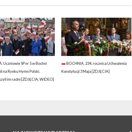
 Uczniowie SP nr 5 w Bochni
BOCHNIA. 234. rocznica Uchwalenia
li na Rynku Hymn Polski.
Konstytucji 3 Maja [ZDJĘCIA]
zyli im radni [ZDJĘCIA, WIDEO]