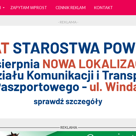
I
ZAPYTAM WPROST
CENNIK REKLAM
KONTAKT
- REKLAMA -
- REKLAMA -