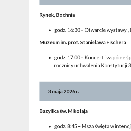
Rynek, Bochnia
godz. 16:30 – Otwarcie wystawy „B
Muzeum im. prof. Stanisława Fischera
godz. 17:00 – Koncert i wspólne śp
rocznicy uchwalenia Konstytucji 
3 maja 2026 r.
Bazylika św. Mikołaja
godz. 8:45 – Msza święta w intencj