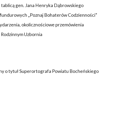
d tablicą gen. Jana Henryka Dąbrowskiego
żb Mundurowych „Poznaj Bohaterów Codzienności”
 wydarzenia, okolicznościowe przemówienia
u Rodzinnym Uzbornia
zny o tytuł Superortografa Powiatu Bocheńskiego