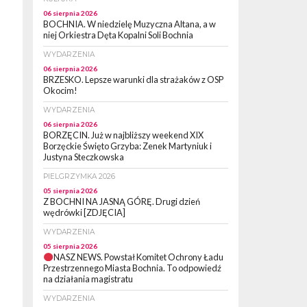
06 sierpnia 2026
BOCHNIA. W niedzielę Muzyczna Altana, a w
niej Orkiestra Dęta Kopalni Soli Bochnia
WYDARZENIA
06 sierpnia 2026
BRZESKO. Lepsze warunki dla strażaków z OSP
Okocim!
WYDARZENIA
06 sierpnia 2026
BORZĘCIN. Już w najbliższy weekend XIX
Borzęckie Święto Grzyba: Zenek Martyniuk i
Justyna Steczkowska
PIELGRZYMKA 2026
05 sierpnia 2026
Z BOCHNI NA JASNĄ GÓRĘ. Drugi dzień
wędrówki [ZDJĘCIA]
WYDARZENIA
05 sierpnia 2026
NASZ NEWS. Powstał Komitet Ochrony Ładu
Przestrzennego Miasta Bochnia. To odpowiedź
na działania magistratu
WYDARZENIA