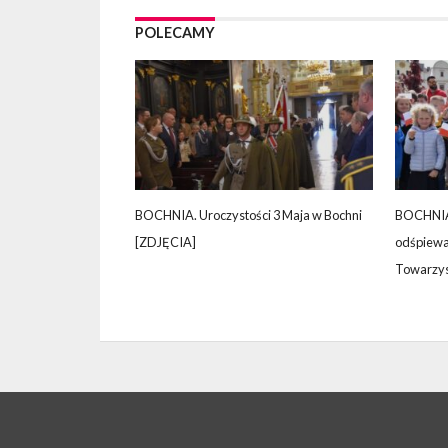
POLECAMY
BOCHNIA. Uroczystości 3 Maja w Bochni
BOCHNIA.
[ZDJĘCIA]
odśpiewa
Towarzys