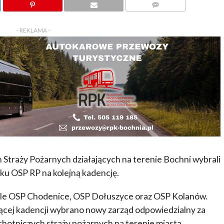
KOMENTARZY
- REKLAMA -
Straży Pożarnych działających na terenie Bochni wybrali
u OSP RP na kolejną kadencję.
iele OSP Chodenice, OSP Dołuszyce oraz OSP Kolanów.
ącej kadencji wybrano nowy zarząd odpowiedzialny za
otniczych straży pożarnych na terenie miasta.