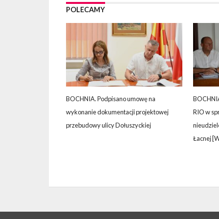
POLECAMY
BOCHNIA. Podpisano umowę na
BOCHNIA.
wykonanie dokumentacji projektowej
RIO w sp
przebudowy ulicy Dołuszyckiej
nieudzie
Łacnej [