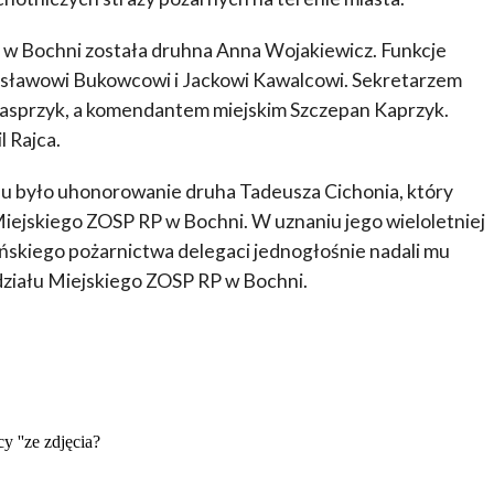
w Bochni została druhna Anna Wojakiewicz. Funkcje
sławowi Bukowcowi i Jackowi Kawalcowi. Sekretarzem
Kasprzyk, a komendantem miejskim Szczepan Kaprzyk.
 Rajca.
u było uhonorowanie druha Tadeusza Cichonia, który
Miejskiego ZOSP RP w Bochni. W uznaniu jego wieloletniej
ńskiego pożarnictwa delegaci jednogłośnie nadali mu
iału Miejskiego ZOSP RP w Bochni.