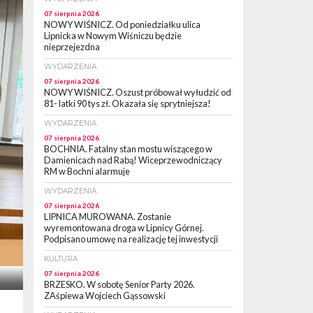
07 sierpnia 2026
NOWY WIŚNICZ. Od poniedziałku ulica
Lipnicka w Nowym Wiśniczu będzie
nieprzejezdna
WYDARZENIA
07 sierpnia 2026
NOWY WIŚNICZ. Oszust próbował wyłudzić od
81- latki 90 tys zł. Okazała się sprytniejsza!
WYDARZENIA
07 sierpnia 2026
BOCHNIA. Fatalny stan mostu wiszącego w
Damienicach nad Rabą! Wiceprzewodniczący
RM w Bochni alarmuje
WYDARZENIA
07 sierpnia 2026
LIPNICA MUROWANA. Zostanie
wyremontowana droga w Lipnicy Górnej.
Podpisano umowę na realizację tej inwestycji
KULTURA
07 sierpnia 2026
BRZESKO. W sobotę Senior Party 2026.
ZAśpiewa Wojciech Gąssowski