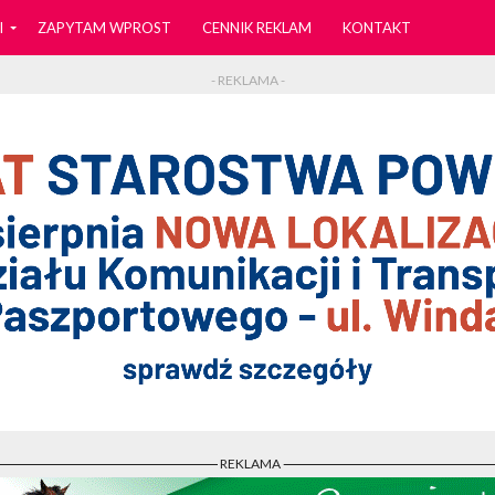
I
ZAPYTAM WPROST
CENNIK REKLAM
KONTAKT
- REKLAMA -
- REKLAMA -