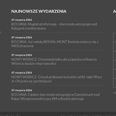
NAJNOWSZE WYDARZENIA
07 sierpnia 2026
BOCHNIA. Magistrat informuje – stan mostu wiszącego nad
Rabą jest monitorowany
s
07 sierpnia 2026
BOCHNIA. Już sobotę BKS HAL-MONT Bochnia zmierzy się z
MKS Limanovia
07 sierpnia 2026
NOWY WIŚNICZ. Od poniedziałku ulica Lipnicka w Nowym
Wiśniczu będzie nieprzejezdna
07 sierpnia 2026
NOWY WIŚNICZ. Oszust próbował wyłudzić od 81- latki 90 tys
zł. Okazała się sprytniejsza!
07 sierpnia 2026
« 
BOCHNIA. Fatalny stan mostu wiszącego w Damienicach nad
Rabą! Wiceprzewodniczący RM w Bochni alarmuje