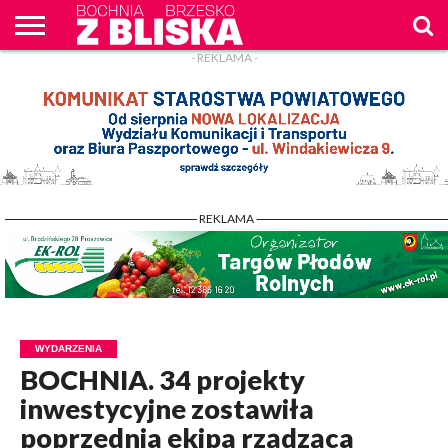
- REKLAMA -
O
NAS
WIADOMOŚCI
ZAPYTAM
CENNIK
KONTAKT
WPROST
REKLAM
- REKLAMA -
WYDARZENIA
BOCHNIA. 34 projekty
inwestycyjne zostawiła
poprzednia ekipa rządząca