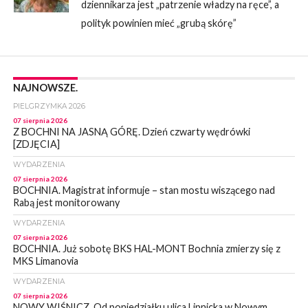
dziennikarza jest „patrzenie władzy na ręce”, a
polityk powinien mieć „grubą skórę”
NAJNOWSZE.
PIELGRZYMKA 2026
07 sierpnia 2026
Z BOCHNI NA JASNĄ GÓRĘ. Dzień czwarty wędrówki
[ZDJĘCIA]
WYDARZENIA
07 sierpnia 2026
BOCHNIA. Magistrat informuje – stan mostu wiszącego nad
Rabą jest monitorowany
WYDARZENIA
07 sierpnia 2026
BOCHNIA. Już sobotę BKS HAL-MONT Bochnia zmierzy się z
MKS Limanovia
WYDARZENIA
07 sierpnia 2026
NOWY WIŚNICZ. Od poniedziałku ulica Lipnicka w Nowym