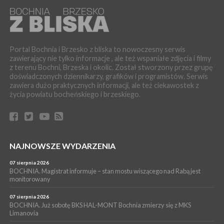
06 sierpnia 2026
LIPNICA MUROWANA. Oddaj krew, pomóż potrzebującym!
KULTURA
06 sierpnia 2026
BOCHNIA. W niedzielę Muzyczna Altana, a w niej Orkiestra Dęta
Portal Bochnia i Brzesko z bliska to nowoczesny serwis
Kopalni Soli Bochnia
zawierający nie tylko informacje , ale też wspaniałe zdjęcia i filmy
z terenu Bochni, Brzeska i okolic. Został stworzony przez grupę
WYDARZENIA
doświadczonych dziennikarzy, grafików i programistów. Serwis
06 sierpnia 2026
zawiera dużo praktycznych informacji, ale też ciekawostek z
BRZESKO. Lepsze warunki dla strażaków z OSP Okocim!
życia powiatu bocheńskiego i brzeskiego.
WYDARZENIA
06 sierpnia 2026
BORZĘCIN. Już w najbliższy weekend XIX Borzęckie Święto
Grzyba: Zenek Martyniuk i Justyna Steczkowska
PIELGRZYMKA 2026
NAJNOWSZE WYDARZENIA
05 sierpnia 2026
Z BOCHNI NA JASNĄ GÓRĘ. Drugi dzień wędrówki [ZDJĘCIA]
07 sierpnia 2026
BOCHNIA. Magistrat informuje – stan mostu wiszącego nad Rabą jest
WYDARZENIA
monitorowany
05 sierpnia 2026
NASZ NEWS. Powstał Komitet Ochrony Ładu
07 sierpnia 2026
Przestrzennego Miasta Bochnia. To odpowiedź na działania
BOCHNIA. Już sobotę BKS HAL-MONT Bochnia zmierzy się z MKS
Limanovia
magistratu