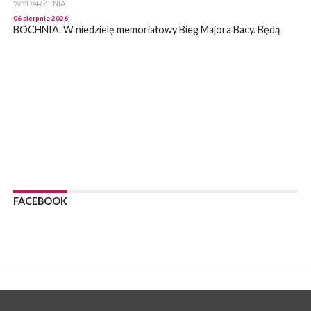
WYDARZENIA
06 sierpnia 2026
BOCHNIA. W niedzielę memoriałowy Bieg Majora Bacy. Będą
zmiany w organizacji ruchu [MAPA]
WYDARZENIA
06 sierpnia 2026
BOCHNIA. Podpisano umowę na wykonanie dokumentacji
projektowej przebudowy ulicy Dołuszyckiej
WYDARZENIA
06 sierpnia 2026
POWIAT BRZESKI. Blisko dzieci, blisko rodziców – warsztaty dla
rodziców
WYDARZENIA
06 sierpnia 2026
FACEBOOK
POWIAT BRZESKI. W Wytrzyszczce karetka zderzyła się z
samochodem osobowym
WYDARZENIA
06 sierpnia 2026
BOCHNIA. Dziś w muzeum kolejne spotkanie w ramach
Wakacyjnej Akademii Muzealnej
WYDARZENIA