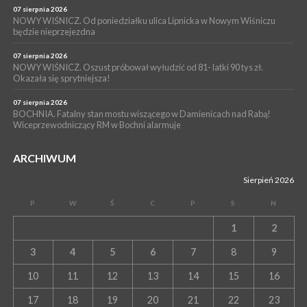
07 sierpnia 2026
NOWY WIŚNICZ. Od poniedziałku ulica Lipnicka w Nowym Wiśniczu
będzie nieprzejezdna
07 sierpnia 2026
NOWY WIŚNICZ. Oszust próbował wyłudzić od 81- latki 90 tys zł.
Okazała się sprytniejsza!
07 sierpnia 2026
BOCHNIA. Fatalny stan mostu wiszącego w Damienicach nad Rabą!
Wiceprzewodniczący RM w Bochni alarmuje
ARCHIWUM
Sierpień 2026
P
W
Ś
C
P
S
N
1
2
3
4
5
6
7
8
9
10
11
12
13
14
15
16
17
18
19
20
21
22
23