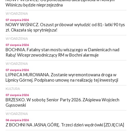
Wiśniczu będzie nieprzejezdna
WYDARZENIA
07 sierpnia 2026
NOWY WIŚNICZ. Oszust próbował wyłudzić od 81- latki 90 tys
zł. Okazała się sprytniejsza!
WYDARZENIA
07 sierpnia 2026
BOCHNIA. Fatalny stan mostu wiszącego w Damienicach nad
Rabą! Wiceprzewodniczący RM w Bochni alarmuje
WYDARZENIA
07 sierpnia 2026
LIPNICA MUROWANA. Zostanie wyremontowana droga w
Lipnicy Górnej. Podpisano umowę na realizację tej inwestycji
KULTURA
07 sierpnia 2026
BRZESKO. W sobotę Senior Party 2026. ZAśpiewa Wojciech
Gąssowski
WYDARZENIA
06 sierpnia 2026
Z BOCHNI NA JASNĄ GÓRĘ. Trzeci dzień wędrówki [ZDJĘCIA]