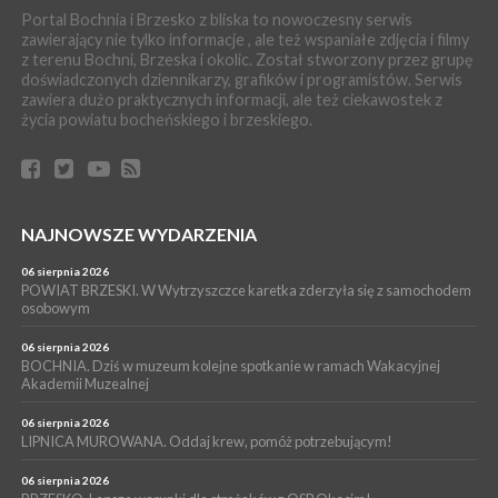
Portal Bochnia i Brzesko z bliska to nowoczesny serwis
SPORT
zawierający nie tylko informacje , ale też wspaniałe zdjęcia i filmy
04 sierpnia 2026
z terenu Bochni, Brzeska i okolic. Został stworzony przez grupę
BOCHNIA. W niedzielę XXXII Memoriałowy Bieg Majora Bacy!
doświadczonych dziennikarzy, grafików i programistów. Serwis
WYDARZENIA
zawiera dużo praktycznych informacji, ale też ciekawostek z
życia powiatu bocheńskiego i brzeskiego.
04 sierpnia 2026
MAŁOPOLSKA. Liczba stulatków wciąż rośnie
ARTYKUŁ PARTNERSKI
04 sierpnia 2026
Codzienne nawyki, które wspierają zdrowie dziecka na dłużej
NAJNOWSZE WYDARZENIA
WYDARZENIA
04 sierpnia 2026
06 sierpnia 2026
BRZESKO. Już jest Karta Mieszkańca Gminy Brzesko. Co to
POWIAT BRZESKI. W Wytrzyszczce karetka zderzyła się z samochodem
oznacza?
osobowym
06 sierpnia 2026
BOCHNIA. Dziś w muzeum kolejne spotkanie w ramach Wakacyjnej
Akademii Muzealnej
06 sierpnia 2026
LIPNICA MUROWANA. Oddaj krew, pomóż potrzebującym!
06 sierpnia 2026