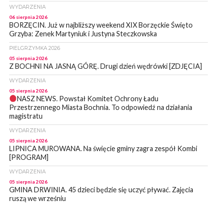
WYDARZENIA
06 sierpnia 2026
BORZĘCIN. Już w najbliższy weekend XIX Borzęckie Święto
Grzyba: Zenek Martyniuk i Justyna Steczkowska
PIELGRZYMKA 2026
05 sierpnia 2026
Z BOCHNI NA JASNĄ GÓRĘ. Drugi dzień wędrówki [ZDJĘCIA]
WYDARZENIA
05 sierpnia 2026
NASZ NEWS. Powstał Komitet Ochrony Ładu
Przestrzennego Miasta Bochnia. To odpowiedź na działania
magistratu
WYDARZENIA
05 sierpnia 2026
LIPNICA MUROWANA. Na święcie gminy zagra zespół Kombi
[PROGRAM]
WYDARZENIA
05 sierpnia 2026
GMINA DRWINIA. 45 dzieci będzie się uczyć pływać. Zajęcia
ruszą we wrześniu
WYDARZENIA