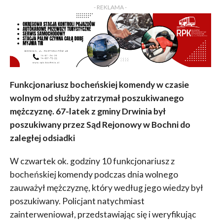
- REKLAMA -
Funkcjonariusz bocheńskiej komendy w czasie
wolnym od służby zatrzymał poszukiwanego
mężczyznę. 67-latek z gminy Drwinia był
poszukiwany przez Sąd Rejonowy w Bochni do
zaległej odsiadki
W czwartek ok. godziny 10 funkcjonariusz z
bocheńskiej komendy podczas dnia wolnego
zauważył mężczyznę, który według jego wiedzy był
poszukiwany. Policjant natychmiast
zainterweniował, przedstawiając się i weryfikując