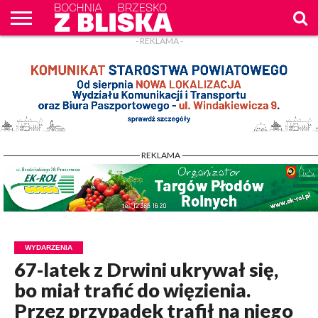
- REKLAMA -
O
NAS
WIADOMOŚCI
ZAPYTAM
CENNIK
KONTAKT
WPROST
REKLAM
- REKLAMA -
WYDARZENIA
67-latek z Drwini ukrywał się,
bo miał trafić do więzienia.
Przez przypadek trafił na niego