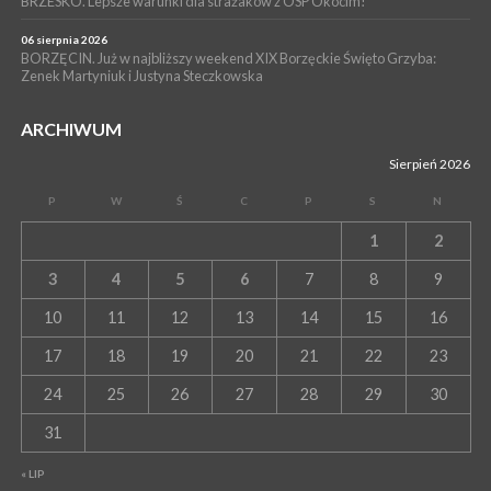
BRZESKO. Lepsze warunki dla strażaków z OSP Okocim!
06 sierpnia 2026
BORZĘCIN. Już w najbliższy weekend XIX Borzęckie Święto Grzyba:
Zenek Martyniuk i Justyna Steczkowska
ARCHIWUM
Sierpień 2026
P
W
Ś
C
P
S
N
1
2
3
4
5
6
7
8
9
10
11
12
13
14
15
16
17
18
19
20
21
22
23
24
25
26
27
28
29
30
31
« LIP