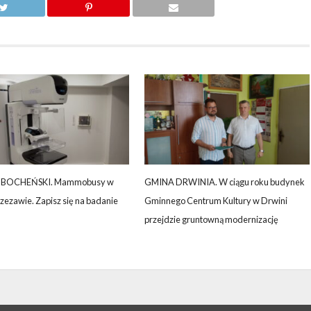
BOCHEŃSKI. Mammobusy w
GMINA DRWINIA. W ciągu roku budynek
Rzezawie. Zapisz się na badanie
Gminnego Centrum Kultury w Drwini
przejdzie gruntowną modernizację