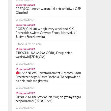
06 sierpnia 2026
BRZESKO. Lepsze warunki dla strażaków z OSP
Okocim!
WYDARZENIA
06 sierpnia 2026
BORZĘCIN. Już w najbliższy weekend XIX
Borzęckie Święto Grzyba: Zenek Martyniuk i
Justyna Steczkowska
PIELGRZYMKA 2026
05 sierpnia 2026
Z BOCHNI NA JASNĄ GÓRĘ. Drugi dzień
wędrówki [ZDJĘCIA]
WYDARZENIA
05 sierpnia 2026
NASZ NEWS. Powstał Komitet Ochrony Ładu
Przestrzennego Miasta Bochnia. To odpowiedź
na działania magistratu
WYDARZENIA
05 sierpnia 2026
LIPNICA MUROWANA. Na święcie gminy zagra
zespół Kombi [PROGRAM]
WYDARZENIA