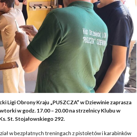
ecki Ligi Obrony Kraju „PUSZCZA” w Dziewinie zaprasza
torki w godz. 17.00 – 20.00 na strzelnicy Klubu w
Ks. St. Stojałowskiego 292.
iał w bezpłatnych treningach z pistoletów i karabinków