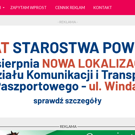
I
ZAPYTAM WPROST
CENNIK REKLAM
KONTAKT
- REKLAMA -
- REKLAMA -