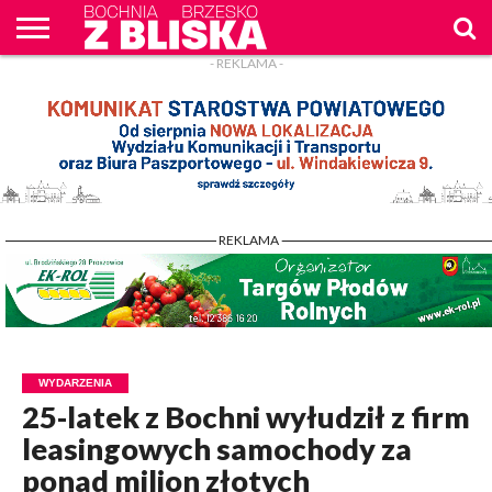
- REKLAMA -
O
NAS
WIADOMOŚCI
ZAPYTAM
CENNIK
KONTAKT
WPROST
REKLAM
- REKLAMA -
WYDARZENIA
25-latek z Bochni wyłudził z firm
leasingowych samochody za
ponad milion złotych