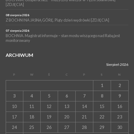
[ZDJĘCIA]
08 sierpnia 2026
Z BOCHNI NA JASNĄ GÓRĘ. Piąty dzień wędrówki [ZDJĘCIA]
07 sierpnia 2026
BOCHNIA. Magistrat informuje – stan mostu wiszącego nad Rabą jest
monitorowany
ARCHIWUM
Sierpień 2026
P
W
Ś
C
P
S
N
1
2
3
4
5
6
7
8
9
10
11
12
13
14
15
16
17
18
19
20
21
22
23
24
25
26
27
28
29
30