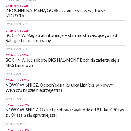
07 sierpnia 2026
Z BOCHNI NA JASNĄ GÓRĘ. Dzień czwarty wędrówki
[ZDJĘCIA]
WYDARZENIA
07 sierpnia 2026
BOCHNIA. Magistrat informuje – stan mostu wiszącego nad
Rabą jest monitorowany
WYDARZENIA
07 sierpnia 2026
BOCHNIA. Już sobotę BKS HAL-MONT Bochnia zmierzy się z
MKS Limanovia
WYDARZENIA
07 sierpnia 2026
NOWY WIŚNICZ. Od poniedziałku ulica Lipnicka w Nowym
Wiśniczu będzie nieprzejezdna
WYDARZENIA
07 sierpnia 2026
NOWY WIŚNICZ. Oszust próbował wyłudzić od 81- latki 90 tys
zł. Okazała się sprytniejsza!
WYDARZENIA
07 sierpnia 2026