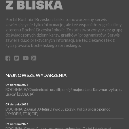
WYDARZENIA
06 sierpnia 2026
POWIAT BRZESKI. Blisko dzieci, blisko rodziców – warsztaty dla
Portal Bochnia i Brzesko z bliska to nowoczesny serwis
rodziców
zawierający nie tylko informacje , ale też wspaniałe zdjęcia i filmy
z terenu Bochni, Brzeska i okolic. Został stworzony przez grupę
WYDARZENIA
doświadczonych dziennikarzy, grafików i programistów. Serwis
06 sierpnia 2026
zawiera dużo praktycznych informacji, ale też ciekawostek z
POWIAT BRZESKI. W Wytrzyszczce karetka zderzyła się z
życia powiatu bocheńskiego i brzeskiego.
samochodem osobowym
WYDARZENIA
06 sierpnia 2026
BOCHNIA. Dziś w muzeum kolejne spotkanie w ramach
Wakacyjnej Akademii Muzealnej
NAJNOWSZE WYDARZENIA
WYDARZENIA
09 sierpnia 2026
06 sierpnia 2026
LIPNICA MUROWANA. Oddaj krew, pomóż potrzebującym!
BOCHNIA. W Chodenicach uczcili pamięć majora Jana Kaczmarczyka ps.
„Baca” [ZDJĘCIA]
KULTURA
06 sierpnia 2026
09 sierpnia 2026
BOCHNIA. W niedzielę Muzyczna Altana, a w niej Orkiestra Dęta
BOCHNIA. Zaginął 30-letni Dawid Juszczyk. Policja prosi o pomoc
[RYSOPIS, ZDJĘCIE]
Kopalni Soli Bochnia
09 sierpnia 2026
BOCHNIA. Gospel & Jazz – muzyczny wieczór w Tężni Solankowej