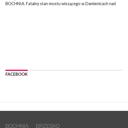
BOCHNIA. Fatalny stan mostu wiszącego w Damienicach nad
Rabą! Wiceprzewodniczący RM w Bochni alarmuje
WYDARZENIA
07 sierpnia 2026
LIPNICA MUROWANA. Zostanie wyremontowana droga w
Lipnicy Górnej. Podpisano umowę na realizację tej inwestycji
KULTURA
07 sierpnia 2026
BRZESKO. W sobotę Senior Party 2026. ZAśpiewa Wojciech
Gąssowski
WYDARZENIA
06 sierpnia 2026
FACEBOOK
Z BOCHNI NA JASNĄ GÓRĘ. Trzeci dzień wędrówki [ZDJĘCIA]
WYDARZENIA
06 sierpnia 2026
BOCHNIA. W niedzielę memoriałowy Bieg Majora Bacy. Będą
zmiany w organizacji ruchu [MAPA]
WYDARZENIA
06 sierpnia 2026
BOCHNIA. Podpisano umowę na wykonanie dokumentacji
projektowej przebudowy ulicy Dołuszyckiej