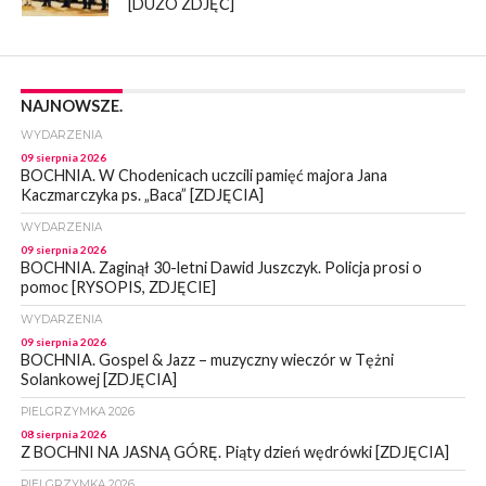
[DUŻO ZDJĘĆ]
NAJNOWSZE.
WYDARZENIA
09 sierpnia 2026
BOCHNIA. W Chodenicach uczcili pamięć majora Jana
Kaczmarczyka ps. „Baca” [ZDJĘCIA]
WYDARZENIA
09 sierpnia 2026
BOCHNIA. Zaginął 30-letni Dawid Juszczyk. Policja prosi o
pomoc [RYSOPIS, ZDJĘCIE]
WYDARZENIA
09 sierpnia 2026
BOCHNIA. Gospel & Jazz – muzyczny wieczór w Tężni
Solankowej [ZDJĘCIA]
PIELGRZYMKA 2026
08 sierpnia 2026
Z BOCHNI NA JASNĄ GÓRĘ. Piąty dzień wędrówki [ZDJĘCIA]
PIELGRZYMKA 2026