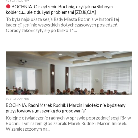
WYDARZENIA
BOCHNIA. O rządzeniu Bochnią, czyli jak na ślubnym
kobiercu… ale z dużymi problemami [ZDJĘCIA]
To była najdłuższa sesja Rady Miasta Bochnia w historii tej
kadencji, jeśli nie wszystkich dotychczasowych posiedzeń.
Obrady zakończyły się po blisko 11...
WYDARZENIA
BOCHNIA. Radni Marek Rudnik i Marcin Imiołek: nie będziemy
przysłowiową „maszynką do głosowania”
Kolejne oświadczenie radnych w sprawie poprzedniej sesji RM w
Bochni. Tym razem głos zabrali: Marek Rudnik i Marcin Imiołek.
W zamieszczonym na...