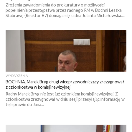
Złożenia zawiadomienia do prokuratury o możliwości
popełnienia przestępstwa przez radnego RM w Bochni Leszka
Stabrawę (Reaktor B7) domaga się radna Jolanta Michałowska....
WYDARZENIA
BOCHNIA. Marek Bryg drugi wiceprzewodniczący zrezygnował
z członkostwa w komisji rewizyjnej
Radny Marek Bryg nie jest już członkiem komisji rewizyjnej. Z
członkostwa zrezygnował w dniu sesji przesyłając informację w
tej sprawie do Jana...