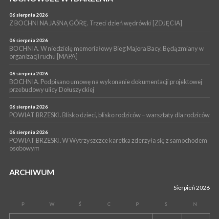
mężczyzny
06 sierpnia 2026
WYDARZENIA
Z BOCHNI NA JASNĄ GÓRĘ. Trzeci dzień wędrówki [ZDJĘCIA]
04 sierpnia 2026
BOCHNIA. Rusza Gospelowe Lato. To będą cztery dni radosnej
06 sierpnia 2026
muzyki [PROGRAM KONCERTÓW]
BOCHNIA. W niedzielę memoriałowy Bieg Majora Bacy. Będą zmiany w
organizacji ruchu [MAPA]
06 sierpnia 2026
BOCHNIA. Podpisano umowę na wykonanie dokumentacji projektowej
przebudowy ulicy Dołuszyckiej
06 sierpnia 2026
POWIAT BRZESKI. Blisko dzieci, blisko rodziców – warsztaty dla rodziców
06 sierpnia 2026
POWIAT BRZESKI. W Wytrzyszczce karetka zderzyła się z samochodem
osobowym
ARCHIWUM
Sierpień 2026
P
W
Ś
C
P
S
N