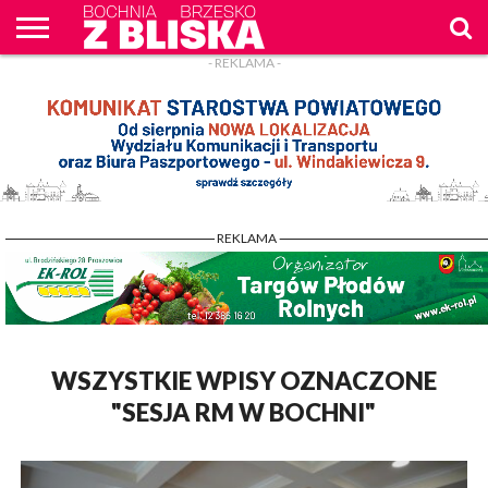
- REKLAMA -
O
NAS
WIADOMOŚCI
ZAPYTAM
CENNIK
KONTAKT
WPROST
REKLAM
- REKLAMA -
WSZYSTKIE WPISY OZNACZONE
"SESJA RM W BOCHNI"