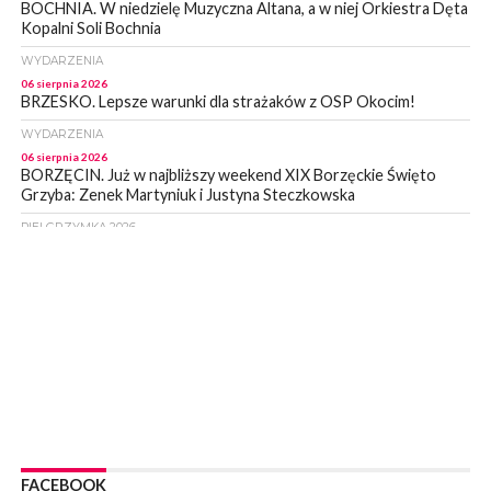
BOCHNIA. W niedzielę Muzyczna Altana, a w niej Orkiestra Dęta
Kopalni Soli Bochnia
WYDARZENIA
06 sierpnia 2026
BRZESKO. Lepsze warunki dla strażaków z OSP Okocim!
WYDARZENIA
06 sierpnia 2026
BORZĘCIN. Już w najbliższy weekend XIX Borzęckie Święto
Grzyba: Zenek Martyniuk i Justyna Steczkowska
PIELGRZYMKA 2026
05 sierpnia 2026
Z BOCHNI NA JASNĄ GÓRĘ. Drugi dzień wędrówki [ZDJĘCIA]
WYDARZENIA
05 sierpnia 2026
NASZ NEWS. Powstał Komitet Ochrony Ładu
Przestrzennego Miasta Bochnia. To odpowiedź na działania
magistratu
WYDARZENIA
05 sierpnia 2026
LIPNICA MUROWANA. Na święcie gminy zagra zespół Kombi
[PROGRAM]
FACEBOOK