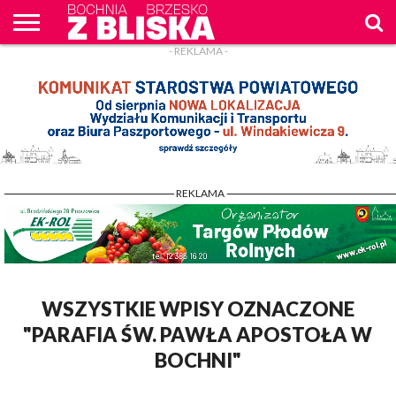
- REKLAMA -
O
NAS
WIADOMOŚCI
ZAPYTAM
CENNIK
KONTAKT
WPROST
REKLAM
- REKLAMA -
WSZYSTKIE WPISY OZNACZONE
"PARAFIA ŚW. PAWŁA APOSTOŁA W
BOCHNI"