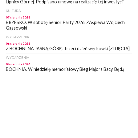
Lipnicy Górnej. Podpisano umowę na realizację tej inwestycji
KULTURA
07 sierpnia 2026
BRZESKO. W sobotę Senior Party 2026. ZAśpiewa Wojciech
Gąssowski
WYDARZENIA
06 sierpnia 2026
Z BOCHNI NA JASNĄ GÓRĘ. Trzeci dzień wędrówki [ZDJĘCIA]
WYDARZENIA
06 sierpnia 2026
BOCHNIA. W niedzielę memoriałowy Bieg Majora Bacy. Będą
zmiany w organizacji ruchu [MAPA]
WYDARZENIA
06 sierpnia 2026
BOCHNIA. Podpisano umowę na wykonanie dokumentacji
projektowej przebudowy ulicy Dołuszyckiej
WYDARZENIA
06 sierpnia 2026
POWIAT BRZESKI. Blisko dzieci, blisko rodziców – warsztaty dla
rodziców
WYDARZENIA