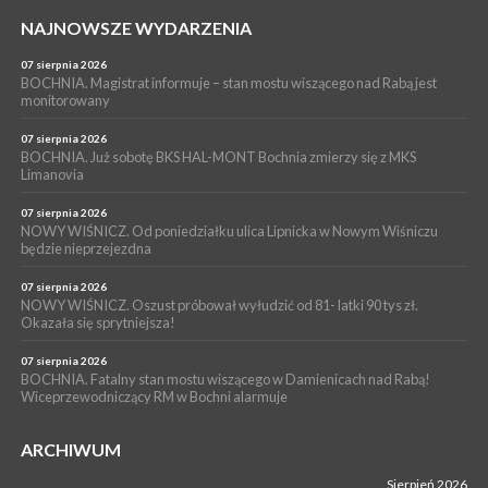
PIELGRZYMKA 2026
NAJNOWSZE WYDARZENIA
05 sierpnia 2026
Z BOCHNI NA JASNĄ GÓRĘ. Drugi dzień wędrówki [ZDJĘCIA]
07 sierpnia 2026
BOCHNIA. Magistrat informuje – stan mostu wiszącego nad Rabą jest
WYDARZENIA
monitorowany
05 sierpnia 2026
NASZ NEWS. Powstał Komitet Ochrony Ładu
07 sierpnia 2026
Przestrzennego Miasta Bochnia. To odpowiedź na działania
BOCHNIA. Już sobotę BKS HAL-MONT Bochnia zmierzy się z MKS
Limanovia
magistratu
07 sierpnia 2026
NOWY WIŚNICZ. Od poniedziałku ulica Lipnicka w Nowym Wiśniczu
będzie nieprzejezdna
07 sierpnia 2026
NOWY WIŚNICZ. Oszust próbował wyłudzić od 81- latki 90 tys zł.
Okazała się sprytniejsza!
07 sierpnia 2026
BOCHNIA. Fatalny stan mostu wiszącego w Damienicach nad Rabą!
Wiceprzewodniczący RM w Bochni alarmuje
ARCHIWUM
Sierpień 2026