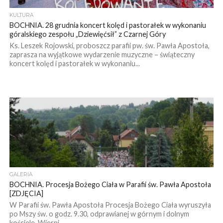
KULTURA
BOCHNIA. 28 grudnia koncert kolęd i pastorałek w wykonaniu
góralskiego zespołu „Dziewięćsił” z Czarnej Góry
Ks. Leszek Rojowski, proboszcz parafii pw. św. Pawła Apostoła,
zaprasza na wyjątkowe wydarzenie muzyczne – świąteczny
koncert kolęd i pastorałek w wykonaniu...
GALERIA
BOCHNIA. Procesja Bożego Ciała w Parafii św. Pawła Apostoła
[ZDJĘCIA]
W Parafii św. Pawła Apostoła Procesja Bożego Ciała wyruszyła
po Mszy św. o godz. 9.30, odprawianej w górnym i dolnym
kościele. Wierni...