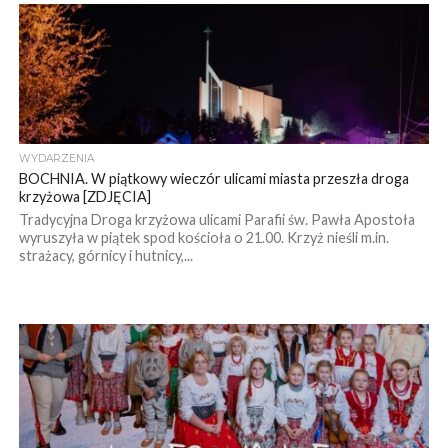
WYDARZENIA
BOCHNIA. W piątkowy wieczór ulicami miasta przeszła droga
krzyżowa [ZDJĘCIA]
Tradycyjna Droga krzyżowa ulicami Parafii św. Pawła Apostoła
wyruszyła w piątek spod kościoła o 21.00. Krzyż nieśli m.in.
strażacy, górnicy i hutnicy,...