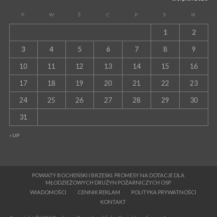
P
W
Ś
C
P
S
N
1
2
3
4
5
6
7
8
9
10
11
12
13
14
15
16
17
18
19
20
21
22
23
24
25
26
27
28
29
30
31
« LIP
POWIATY BOCHEŃSKI I BRZESKI. PROMESY NA DOTACJE DLA
MŁODZIEŻOWYCH DRUŻYN POŻARNICZYCH OSP
WIADOMOŚCI
CENNIK REKLAM
POLITYKA PRYWATNOŚCI
KONTAKT