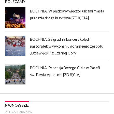
POLECAMY
BOCHNIA. W piątkowy wieczór ulicami miasta
przeszła droga krzyżowa [ZDJĘCIA]
BOCHNIA. 28 grudnia koncert kolęd i
pastorałek w wykonaniu góralskiego zespołu
„Dziewięćsił” z Czarnej Góry
BOCHNIA. Procesja Bożego Ciała w Parafii
św. Pawła Apostoła [ZDJĘCIA]
NAJNOWSZE.
PIELGRZYMKA 2026