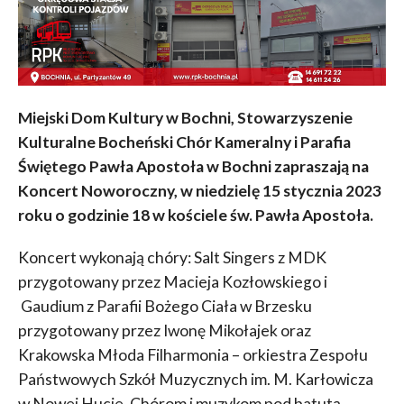
Miejski Dom Kultury w Bochni, Stowarzyszenie
Kulturalne Bocheński Chór Kameralny i Parafia
Świętego Pawła Apostoła w Bochni zapraszają na
Koncert Noworoczny, w niedzielę 15 stycznia 2023
roku o godzinie 18 w kościele św. Pawła Apostoła.
Koncert wykonają chóry: Salt Singers z MDK
przygotowany przez Macieja Kozłowskiego i
Gaudium z Parafii Bożego Ciała w Brzesku
przygotowany przez Iwonę Mikołajek oraz
Krakowska Młoda Filharmonia – orkiestra Zespołu
Państwowych Szkół Muzycznych im. M. Karłowicza
w Nowej Hucie. Chórom i muzykom pod batutą