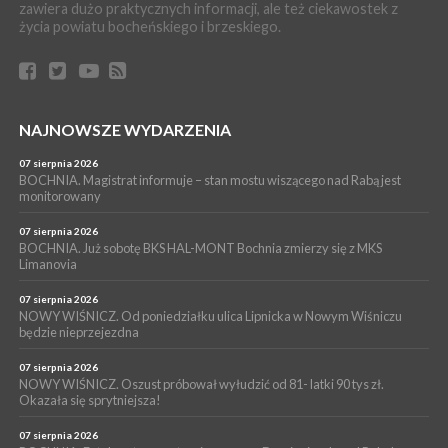
zawiera dużo praktycznych informacji, ale też ciekawostek z
BRZESKO. Lepsze warunki dla strażaków z OSP Okocim!
życia powiatu bocheńskiego i brzeskiego.
WYDARZENIA
06 sierpnia 2026
BORZĘCIN. Już w najbliższy weekend XIX Borzęckie Święto
Grzyba: Zenek Martyniuk i Justyna Steczkowska
PIELGRZYMKA 2026
NAJNOWSZE WYDARZENIA
05 sierpnia 2026
Z BOCHNI NA JASNĄ GÓRĘ. Drugi dzień wędrówki [ZDJĘCIA]
07 sierpnia 2026
BOCHNIA. Magistrat informuje – stan mostu wiszącego nad Rabą jest
WYDARZENIA
monitorowany
05 sierpnia 2026
NASZ NEWS. Powstał Komitet Ochrony Ładu
07 sierpnia 2026
Przestrzennego Miasta Bochnia. To odpowiedź na działania
BOCHNIA. Już sobotę BKS HAL-MONT Bochnia zmierzy się z MKS
Limanovia
magistratu
07 sierpnia 2026
NOWY WIŚNICZ. Od poniedziałku ulica Lipnicka w Nowym Wiśniczu
będzie nieprzejezdna
07 sierpnia 2026
NOWY WIŚNICZ. Oszust próbował wyłudzić od 81- latki 90 tys zł.
Okazała się sprytniejsza!
07 sierpnia 2026