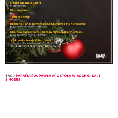
TAGI:
PARAFIA ŚW. PAWŁA APOSTOŁA W BOCHNI
,
SALT
SINGERS