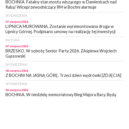
BOCHNIA. Fatalny stan mostu wiszącego w Damienicach nad
Rabą! Wiceprzewodniczący RM w Bochni alarmuje
WYDARZENIA
07 sierpnia 2026
LIPNICA MUROWANA. Zostanie wyremontowana droga w
Lipnicy Górnej. Podpisano umowę na realizację tej inwestycji
KULTURA
07 sierpnia 2026
BRZESKO. W sobotę Senior Party 2026. ZAśpiewa Wojciech
Gąssowski
WYDARZENIA
06 sierpnia 2026
Z BOCHNI NA JASNĄ GÓRĘ. Trzeci dzień wędrówki [ZDJĘCIA]
WYDARZENIA
06 sierpnia 2026
BOCHNIA. W niedzielę memoriałowy Bieg Majora Bacy. Będą
zmiany w organizacji ruchu [MAPA]
WYDARZENIA
06 sierpnia 2026
BOCHNIA. Podpisano umowę na wykonanie dokumentacji
projektowej przebudowy ulicy Dołuszyckiej