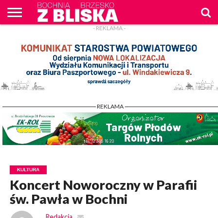
- REKLAMA -
O
NAS
WIADOMOŚCI
ZAPYTAM
CENNIK
KONTAKT
WPROST
REKLAM
- REKLAMA -
KULTURA
Koncert Noworoczny w Parafii
św. Pawła w Bochni
Redakcja