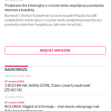
WYDARZENIA
Podpisano list intencyjny o rozszerzeniu współpracy pomiędzy
miastem a kopalnią
Burmistrz Stefan Kolawiński i prezes kopalni Maciej Kuszlik
podpisali list intencyjny o rozszerzeniu wzajemnej współpracy
pomiędzy miastem i kopalnią w zakresie turystyki...
WIĘCEJ WPISÓW
NAJNOWSZE.
PIELGRZYMKA 2026
07 sierpnia 2026
Z BOCHNI NA JASNĄ GÓRĘ. Dzień czwarty wędrówki
[ZDJĘCIA]
WYDARZENIA
07 sierpnia 2026
BOCHNIA. Magistrat informuje – stan mostu wiszącego nad
Rabą jest monitorowany