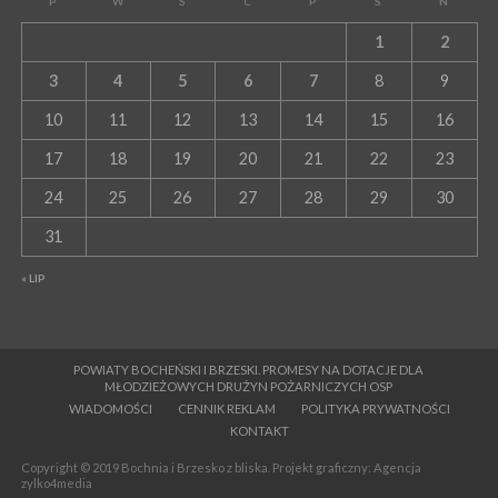
P
W
Ś
C
P
S
N
1
2
3
4
5
6
7
8
9
10
11
12
13
14
15
16
17
18
19
20
21
22
23
24
25
26
27
28
29
30
31
« LIP
POWIATY BOCHEŃSKI I BRZESKI. PROMESY NA DOTACJE DLA
MŁODZIEŻOWYCH DRUŻYN POŻARNICZYCH OSP
WIADOMOŚCI
CENNIK REKLAM
POLITYKA PRYWATNOŚCI
KONTAKT
Copyright © 2019 Bochnia i Brzesko z bliska. Projekt graficzny: Agencja
zylko4media