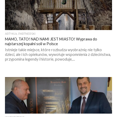
ARTYKUŁ PARTNERSKI
MAMO, TATO! NAD NAMI JEST MIASTO! Wyprawa do
najstarszej kopalni soli w Polsce
Istnieje takie miejsce, które rozbudza wyobraźnię nie tylko
dzieci, ale i ich opiekunów, wywołuje wspomnienia z dzieciństwa,
przypomina legendy i historie, powoduje,...