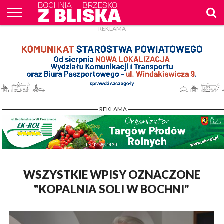
- REKLAMA -
O
NAS
WIADOMOŚCI
ZAPYTAM
CENNIK
KONTAKT
WPROST
REKLAM
- REKLAMA -
WSZYSTKIE WPISY OZNACZONE
"KOPALNIA SOLI W BOCHNI"