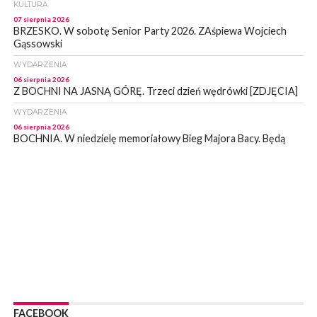
KULTURA
07 sierpnia 2026
BRZESKO. W sobotę Senior Party 2026. ZAśpiewa Wojciech
Gąssowski
WYDARZENIA
06 sierpnia 2026
Z BOCHNI NA JASNĄ GÓRĘ. Trzeci dzień wędrówki [ZDJĘCIA]
WYDARZENIA
06 sierpnia 2026
BOCHNIA. W niedzielę memoriałowy Bieg Majora Bacy. Będą
zmiany w organizacji ruchu [MAPA]
WYDARZENIA
06 sierpnia 2026
BOCHNIA. Podpisano umowę na wykonanie dokumentacji
projektowej przebudowy ulicy Dołuszyckiej
WYDARZENIA
06 sierpnia 2026
POWIAT BRZESKI. Blisko dzieci, blisko rodziców – warsztaty dla
rodziców
WYDARZENIA
06 sierpnia 2026
FACEBOOK