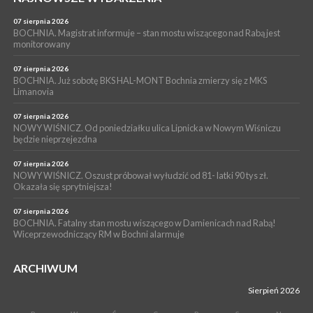
05 sierpnia 2026
Z BOCHNI NA JASNĄ GÓRĘ. Drugi dzień wędrówki [ZDJĘCIA]
07 sierpnia 2026
BOCHNIA. Magistrat informuje – stan mostu wiszącego nad Rabą jest
WYDARZENIA
monitorowany
05 sierpnia 2026
NASZ NEWS. Powstał Komitet Ochrony Ładu
07 sierpnia 2026
Przestrzennego Miasta Bochnia. To odpowiedź na działania
BOCHNIA. Już sobotę BKS HAL-MONT Bochnia zmierzy się z MKS
Limanovia
magistratu
07 sierpnia 2026
NOWY WIŚNICZ. Od poniedziałku ulica Lipnicka w Nowym Wiśniczu
będzie nieprzejezdna
07 sierpnia 2026
NOWY WIŚNICZ. Oszust próbował wyłudzić od 81- latki 90 tys zł.
Okazała się sprytniejsza!
07 sierpnia 2026
BOCHNIA. Fatalny stan mostu wiszącego w Damienicach nad Rabą!
Wiceprzewodniczący RM w Bochni alarmuje
ARCHIWUM
Sierpień 2026