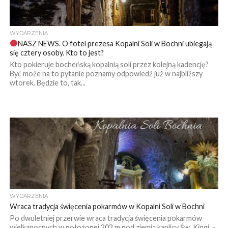
WYDARZENIA
NASZ NEWS. O fotel prezesa Kopalni Soli w Bochni ubiegają
się cztery osoby. Kto to jest?
Kto pokieruje bocheńską kopalnią soli przez kolejną kadencję?
Być może na to pytanie poznamy odpowiedź już w najbliższy
wtorek. Będzie to, tak...
WYDARZENIA
Wraca tradycja święcenia pokarmów w Kopalni Soli w Bochni
Po dwuletniej przerwie wraca tradycja święcenia pokarmów
wielkanocnych w położonej 202 m pod ziemią kaplicy Św. Kingi. -