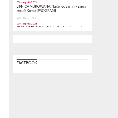
05 sierpnia 2026
LIPNICA MUROWANA. Na święcie gminy zagra
zespół Kombi [PROGRAM]
WYDARZENIA
05 sierpnia 2026
GMINA DRWINIA. 45 dzieci będzie się uczyć
pływać. Zajęcia ruszą we wrześniu
WYDARZENIA
05 sierpnia 2026
BRZESKO. RPWiK apeluje o racjonalne
gospodarowanie wodą
WYDARZENIA
FACEBOOK
05 sierpnia 2026
BRZESKO. Dożynki zaplanowano na 15 sierpnia
WYDARZENIA
04 sierpnia 2026
MASZKIENICE. Pies pogryzł 3-letnią
dziewczynkę. Śmigłowiec zabrał dziecko do
szpitala w Krakowie
PIELGRZYMKA 2026
04 sierpnia 2026
Z BOCHNI NA JASNĄ GÓRĘ. Pierwszy dzień
wędrówki [ZDJĘCIA]