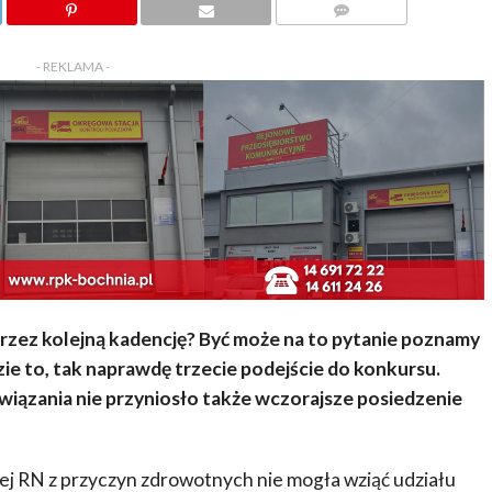
KOMENTARZY
- REKLAMA -
przez kolejną kadencję? Być może na to pytanie poznamy
ie to, tak naprawdę trzecie podejście do konkursu.
związania nie przyniosło także wczorajsze posiedzenie
j RN z przyczyn zdrowotnych nie mogła wziąć udziału