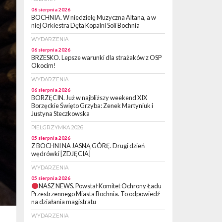
06 sierpnia 2026
BOCHNIA. W niedzielę Muzyczna Altana, a w
niej Orkiestra Dęta Kopalni Soli Bochnia
WYDARZENIA
06 sierpnia 2026
BRZESKO. Lepsze warunki dla strażaków z OSP
Okocim!
WYDARZENIA
06 sierpnia 2026
BORZĘCIN. Już w najbliższy weekend XIX
Borzęckie Święto Grzyba: Zenek Martyniuk i
Justyna Steczkowska
PIELGRZYMKA 2026
05 sierpnia 2026
Z BOCHNI NA JASNĄ GÓRĘ. Drugi dzień
wędrówki [ZDJĘCIA]
WYDARZENIA
05 sierpnia 2026
NASZ NEWS. Powstał Komitet Ochrony Ładu
Przestrzennego Miasta Bochnia. To odpowiedź
na działania magistratu
WYDARZENIA