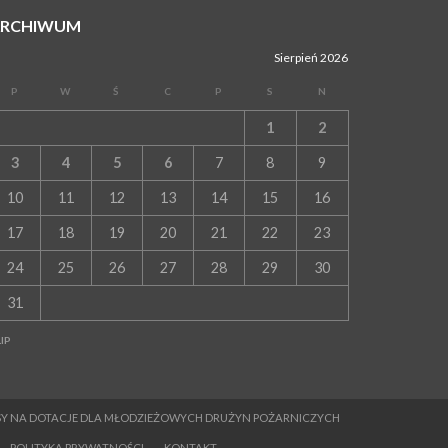
ARCHIWUM
Sierpień 2026
P
W
Ś
C
P
S
N
1
2
3
4
5
6
7
8
9
10
11
12
13
14
15
16
17
18
19
20
21
22
23
24
25
26
27
28
29
30
31
LIP
MESY NA DOTACJE DLA MŁODZIEŻOWYCH DRUŻYN POŻARNICZYCH
POLITYKA PRYWATNOŚCI
KONTAKT