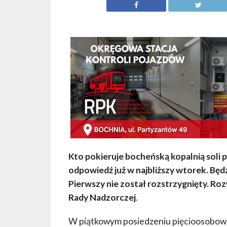
Kto pokieruje bocheńską kopalnią soli 
odpowiedź już w najbliższy wtorek. Będz
Pierwszy nie został rozstrzygnięty. Ro
Rady Nadzorczej
.
W piątkowym posiedzeniu pięcioosobowe