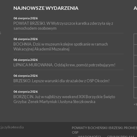
NAJNOWSZE WYDARZENIA
06 sierpnia 2026
POWIAT BRZESKI. W Wytrzyszczce karetka zderzyła się z
samochodem osobowym
s
06 sierpnia 2026
BOCHNIA. Dziś w muzeum kolejne spotkanie w ramach
Wakacyjnej Akademii Muzealnej
06 sierpnia 2026
LIPNICA MUROWANA. Oddaj krew, pomóż potrzebującym!
06 sierpnia 2026
BRZESKO. Lepsze warunki dla strażaków z OSP Okocim!
06 sierpnia 2026
BORZĘCIN. Już w najbliższy weekend XIX Borzęckie Święto
Grzyba: Zenek Martyniuk i Justyna Steczkowska
« 
ncja zylko4media
POWIATY BOCHEŃSKI I BRZESKI. PRO
OSP
WIADOMOŚCI
CENNIK REKLAM