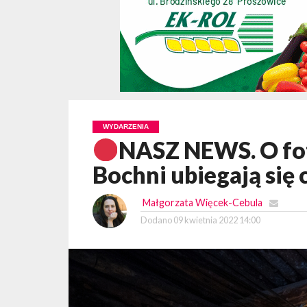
WYDARZENIA
NASZ NEWS. O fote
Bochni ubiegają się c
Małgorzata Więcek-Cebula
Dodano
09 kwietnia 2022 14:00