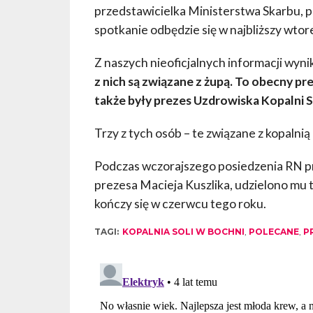
przedstawicielka Ministerstwa Skarbu, p
spotkanie odbędzie się w najbliższy wtor
Z naszych nieoficjalnych informacji wyni
z nich są związane z żupą. To obecny pr
także były prezes Uzdrowiska Kopalni S
Trzy z tych osób – te związane z kopalnią 
Podczas wczorajszego posiedzenia RN p
prezesa Macieja Kuszlika, udzielono mu 
kończy się w czerwcu tego roku.
TAGI:
KOPALNIA SOLI W BOCHNI
,
POLECANE
,
P