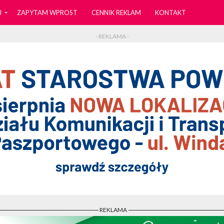
I
ZAPYTAM WPROST
CENNIK REKLAM
KONTAKT
- REKLAMA -
- REKLAMA -