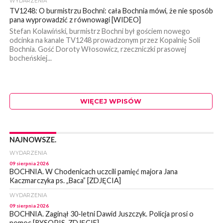
WYDARZENIA
TV1248: O burmistrzu Bochni: cała Bochnia mówi, że nie sposób
pana wyprowadzić z równowagi [WIDEO]
Stefan Kolawiński, burmistrz Bochni był gościem nowego
odcinka na kanale TV1248 prowadzonym przez Kopalnię Soli
Bochnia. Gość Doroty Włosowicz, rzeczniczki prasowej
bocheńskiej...
WIĘCEJ WPISÓW
NAJNOWSZE.
WYDARZENIA
09 sierpnia 2026
BOCHNIA. W Chodenicach uczcili pamięć majora Jana
Kaczmarczyka ps. „Baca” [ZDJĘCIA]
WYDARZENIA
09 sierpnia 2026
BOCHNIA. Zaginął 30-letni Dawid Juszczyk. Policja prosi o
pomoc [RYSOPIS, ZDJĘCIE]