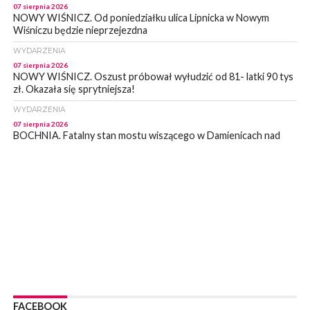
07 sierpnia 2026
NOWY WIŚNICZ. Od poniedziałku ulica Lipnicka w Nowym
Wiśniczu będzie nieprzejezdna
WYDARZENIA
07 sierpnia 2026
NOWY WIŚNICZ. Oszust próbował wyłudzić od 81- latki 90 tys
zł. Okazała się sprytniejsza!
WYDARZENIA
07 sierpnia 2026
BOCHNIA. Fatalny stan mostu wiszącego w Damienicach nad
Rabą! Wiceprzewodniczący RM w Bochni alarmuje
WYDARZENIA
07 sierpnia 2026
LIPNICA MUROWANA. Zostanie wyremontowana droga w
Lipnicy Górnej. Podpisano umowę na realizację tej inwestycji
KULTURA
07 sierpnia 2026
BRZESKO. W sobotę Senior Party 2026. ZAśpiewa Wojciech
Gąssowski
WYDARZENIA
06 sierpnia 2026
FACEBOOK