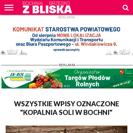
- REKLAMA -
O
NAS
WIADOMOŚCI
ZAPYTAM
CENNIK
KONTAKT
WPROST
REKLAM
- REKLAMA -
WSZYSTKIE WPISY OZNACZONE
"KOPALNIA SOLI W BOCHNI"