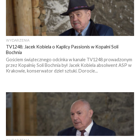
WYDARZENIA
TV1248: Jacek Kobiela o Kaplicy Passionis w Kopalni Soli
Bochnia
Gościem świątecznego odcinka w kanale TV1248 prowadzonym
przez Kopalnię Soli Bochnia był Jacek Kobiela absolwent ASP w
Krakowie, konserwator dzieł sztuki. Dorocie...