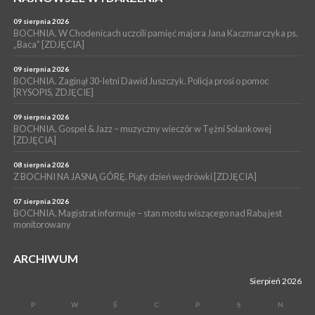
WYDARZENIA
09 sierpnia 2026
06 sierpnia 2026
LIPNICA MUROWANA. Oddaj krew, pomóż potrzebującym!
BOCHNIA. W Chodenicach uczcili pamięć majora Jana Kaczmarczyka ps.
„Baca” [ZDJĘCIA]
KULTURA
06 sierpnia 2026
09 sierpnia 2026
BOCHNIA. W niedzielę Muzyczna Altana, a w niej Orkiestra Dęta
BOCHNIA. Zaginął 30-letni Dawid Juszczyk. Policja prosi o pomoc
[RYSOPIS, ZDJĘCIE]
Kopalni Soli Bochnia
09 sierpnia 2026
BOCHNIA. Gospel & Jazz – muzyczny wieczór w Tężni Solankowej
[ZDJĘCIA]
08 sierpnia 2026
Z BOCHNI NA JASNĄ GÓRĘ. Piąty dzień wędrówki [ZDJĘCIA]
07 sierpnia 2026
BOCHNIA. Magistrat informuje – stan mostu wiszącego nad Rabą jest
monitorowany
ARCHIWUM
Sierpień 2026
P
W
Ś
C
P
S
N