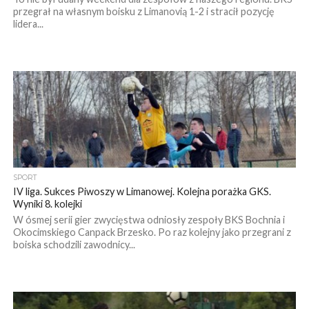
przegrał na własnym boisku z Limanovią 1-2 i stracił pozycję
lidera...
SPORT
IV liga. Sukces Piwoszy w Limanowej. Kolejna porażka GKS.
Wyniki 8. kolejki
W ósmej serii gier zwycięstwa odniosły zespoły BKS Bochnia i
Okocimskiego Canpack Brzesko. Po raz kolejny jako przegrani z
boiska schodzili zawodnicy...