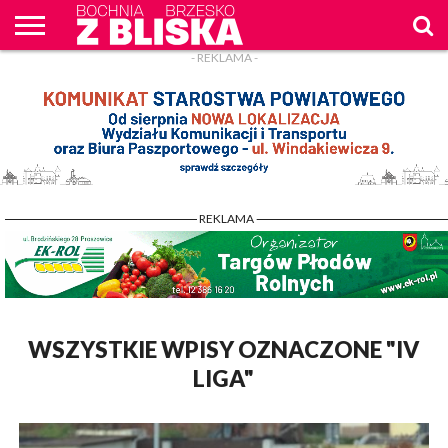
- REKLAMA -
O
NAS
WIADOMOŚCI
ZAPYTAM
CENNIK
KONTAKT
WPROST
REKLAM
- REKLAMA -
WSZYSTKIE WPISY OZNACZONE "IV
LIGA"