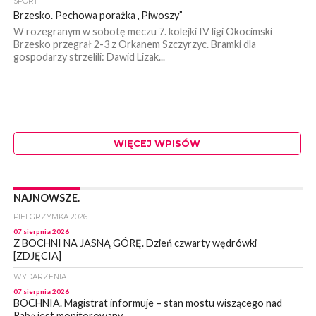
SPORT
Brzesko. Pechowa porażka „Piwoszy”
W rozegranym w sobotę meczu 7. kolejki IV ligi Okocimski
Brzesko przegrał 2-3 z Orkanem Szczyrzyc. Bramki dla
gospodarzy strzelili: Dawid Lizak...
WIĘCEJ WPISÓW
NAJNOWSZE.
PIELGRZYMKA 2026
07 sierpnia 2026
Z BOCHNI NA JASNĄ GÓRĘ. Dzień czwarty wędrówki
[ZDJĘCIA]
WYDARZENIA
07 sierpnia 2026
BOCHNIA. Magistrat informuje – stan mostu wiszącego nad
Rabą jest monitorowany