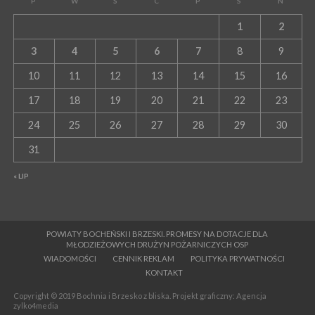
P
W
Ś
C
P
S
N
1
2
3
4
5
6
7
8
9
10
11
12
13
14
15
16
17
18
19
20
21
22
23
24
25
26
27
28
29
30
31
« LIP
POWIATY BOCHEŃSKI I BRZESKI. PROMESY NA DOTACJE DLA
MŁODZIEŻOWYCH DRUŻYN POŻARNICZYCH OSP
WIADOMOŚCI
CENNIK REKLAM
POLITYKA PRYWATNOŚCI
KONTAKT
Copyright © 2019 Bochnia i Brzesko z bliska. Projekt graficzny: Agencja
zylko4media