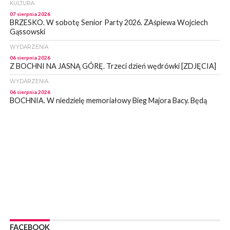
KULTURA
07 sierpnia 2026
BRZESKO. W sobotę Senior Party 2026. ZAśpiewa Wojciech
Gąssowski
WYDARZENIA
06 sierpnia 2026
Z BOCHNI NA JASNĄ GÓRĘ. Trzeci dzień wędrówki [ZDJĘCIA]
WYDARZENIA
06 sierpnia 2026
BOCHNIA. W niedzielę memoriałowy Bieg Majora Bacy. Będą
zmiany w organizacji ruchu [MAPA]
WYDARZENIA
06 sierpnia 2026
BOCHNIA. Podpisano umowę na wykonanie dokumentacji
projektowej przebudowy ulicy Dołuszyckiej
WYDARZENIA
06 sierpnia 2026
POWIAT BRZESKI. Blisko dzieci, blisko rodziców – warsztaty dla
rodziców
WYDARZENIA
06 sierpnia 2026
FACEBOOK