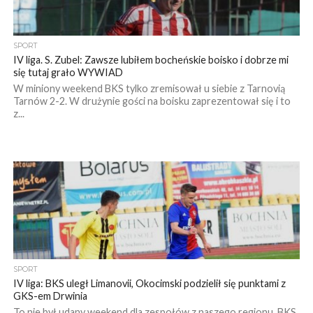
SPORT
IV liga. S. Zubel: Zawsze lubiłem bocheńskie boisko i dobrze mi
się tutaj grało WYWIAD
W miniony weekend BKS tylko zremisował u siebie z Tarnovią
Tarnów 2-2. W drużynie gości na boisku zaprezentował się i to
z...
SPORT
IV liga: BKS uległ Limanovii, Okocimski podzielił się punktami z
GKS-em Drwinia
To nie był udany weekend dla zespołów z naszego regionu. BKS