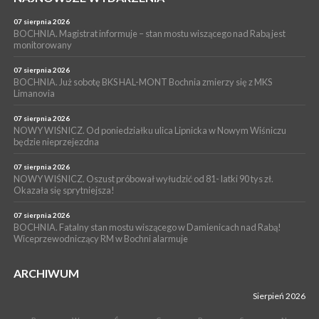
05 sierpnia 2026
Z BOCHNI NA JASNĄ GÓRĘ. Drugi dzień wędrówki [ZDJĘCIA]
07 sierpnia 2026
BOCHNIA. Magistrat informuje – stan mostu wiszącego nad Rabą jest
WYDARZENIA
monitorowany
05 sierpnia 2026
NASZ NEWS. Powstał Komitet Ochrony Ładu
07 sierpnia 2026
Przestrzennego Miasta Bochnia. To odpowiedź na działania
BOCHNIA. Już sobotę BKS HAL-MONT Bochnia zmierzy się z MKS
Limanovia
magistratu
07 sierpnia 2026
NOWY WIŚNICZ. Od poniedziałku ulica Lipnicka w Nowym Wiśniczu
będzie nieprzejezdna
07 sierpnia 2026
NOWY WIŚNICZ. Oszust próbował wyłudzić od 81- latki 90 tys zł.
Okazała się sprytniejsza!
07 sierpnia 2026
BOCHNIA. Fatalny stan mostu wiszącego w Damienicach nad Rabą!
Wiceprzewodniczący RM w Bochni alarmuje
ARCHIWUM
Sierpień 2026