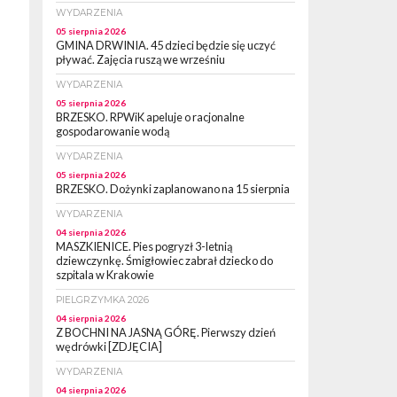
WYDARZENIA
05 sierpnia 2026
GMINA DRWINIA. 45 dzieci będzie się uczyć
pływać. Zajęcia ruszą we wrześniu
WYDARZENIA
05 sierpnia 2026
BRZESKO. RPWiK apeluje o racjonalne
gospodarowanie wodą
WYDARZENIA
05 sierpnia 2026
BRZESKO. Dożynki zaplanowano na 15 sierpnia
WYDARZENIA
04 sierpnia 2026
MASZKIENICE. Pies pogryzł 3-letnią
dziewczynkę. Śmigłowiec zabrał dziecko do
szpitala w Krakowie
PIELGRZYMKA 2026
04 sierpnia 2026
Z BOCHNI NA JASNĄ GÓRĘ. Pierwszy dzień
wędrówki [ZDJĘCIA]
WYDARZENIA
04 sierpnia 2026