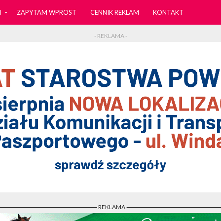
I
ZAPYTAM WPROST
CENNIK REKLAM
KONTAKT
- REKLAMA -
- REKLAMA -