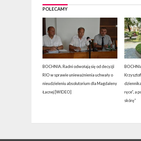
POLECAMY
BOCHNIA. Radni odwołają się od decyzji
BOCHNIA.
RIO w sprawie unieważnienia uchwały o
Krzyszto
nieudzieleniu absolutorium dla Magdaleny
dziennika
Łacnej [WIDEO]
ręce”, a 
skórę”