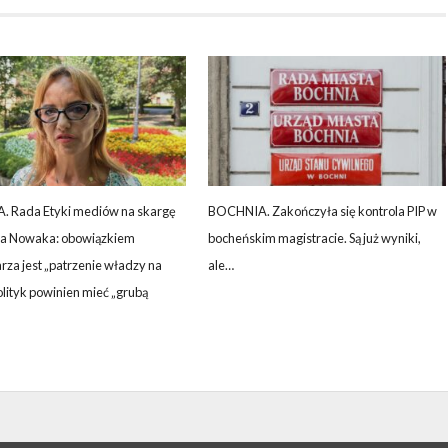
 Rada Etyki mediów na skargę
BOCHNIA. Zakończyła się kontrola PIP w
fa Nowaka: obowiązkiem
bocheńskim magistracie. Są już wyniki,
rza jest „patrzenie władzy na
ale…
polityk powinien mieć „grubą