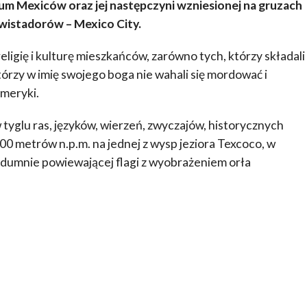
ium Mexiców oraz jej następczyni wzniesionej na gruzach
wistadorów – Mexico City.
ligię i kulturę mieszkańców, zarówno tych, którzy składali
tórzy w imię swojego boga nie wahali się mordować i
meryki.
w tyglu ras, języków, wierzeń, zwyczajów, historycznych
00 metrów n.p.m. na jednej z wysp jeziora Texcoco, w
 dumnie powiewającej flagi z wyobrażeniem orła