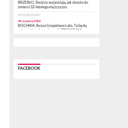
BRZESKO. Śledczy wyjaśniają, jak doszło do
śmierci 32-letniego mężczyzny
WYDARZENIA
04 sierpnia 2026
BOCHNIA. Rusza Gospelowe Lato. To będą
cztery dni radosnej muzyki [PROGRAM
KONCERTÓW]
SPORT
04 sierpnia 2026
BOCHNIA. W niedzielę XXXII Memoriałowy
Bieg Majora Bacy!
WYDARZENIA
FACEBOOK
04 sierpnia 2026
MAŁOPOLSKA. Liczba stulatków wciąż rośnie
ARTYKUŁ PARTNERSKI
04 sierpnia 2026
Codzienne nawyki, które wspierają zdrowie
dziecka na dłużej
WYDARZENIA
04 sierpnia 2026
BRZESKO. Już jest Karta Mieszkańca Gminy
Brzesko. Co to oznacza?