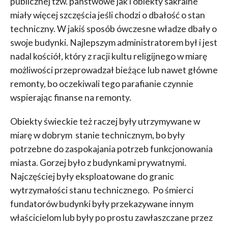
publicznej tzw. państwowe jak i obiekty sakralne
miały więcej szczęścia jeśli chodzi o dbałość o stan
techniczny. W jakiś sposób ówczesne władze dbały o
swoje budynki. Najlepszym administratorem był i jest
nadal kościół, który z racji kultu religijnego w miarę
możliwości przeprowadzał bieżące lub nawet główne
remonty, bo oczekiwali tego parafianie czynnie
wspierając finanse na remonty.
Obiekty świeckie też raczej były utrzymywane w
miarę w dobrym stanie technicznym, bo były
potrzebne do zaspokajania potrzeb funkcjonowania
miasta. Gorzej było z budynkami prywatnymi.
Najczęściej były eksploatowane do granic
wytrzymałości stanu technicznego. Po śmierci
fundatorów budynki były przekazywane innym
właścicielom lub były po prostu zawłaszczane przez