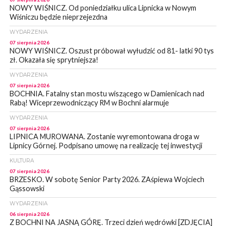
NOWY WIŚNICZ. Od poniedziałku ulica Lipnicka w Nowym
Wiśniczu będzie nieprzejezdna
WYDARZENIA
07 sierpnia 2026
NOWY WIŚNICZ. Oszust próbował wyłudzić od 81- latki 90 tys
zł. Okazała się sprytniejsza!
WYDARZENIA
07 sierpnia 2026
BOCHNIA. Fatalny stan mostu wiszącego w Damienicach nad
Rabą! Wiceprzewodniczący RM w Bochni alarmuje
WYDARZENIA
07 sierpnia 2026
LIPNICA MUROWANA. Zostanie wyremontowana droga w
Lipnicy Górnej. Podpisano umowę na realizację tej inwestycji
KULTURA
07 sierpnia 2026
BRZESKO. W sobotę Senior Party 2026. ZAśpiewa Wojciech
Gąssowski
WYDARZENIA
06 sierpnia 2026
Z BOCHNI NA JASNĄ GÓRĘ. Trzeci dzień wędrówki [ZDJĘCIA]