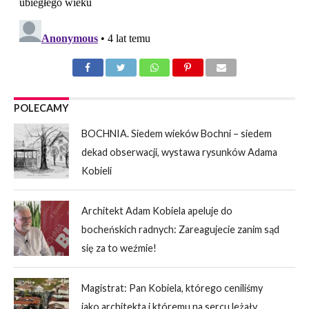
POLECAMY
BOCHNIA. Siedem wieków Bochni – siedem
dekad obserwacji, wystawa rysunków Adama
Kobieli
Architekt Adam Kobiela apeluje do
bocheńskich radnych: Zareagujecie zanim sąd
się za to weźmie!
Magistrat: Pan Kobiela, którego ceniliśmy
jako architekta i któremu na sercu leżały