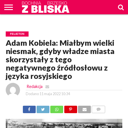
O
NAS
WIADOMOŚCI
ZAPYTAM
CENNIK
KONTAKT
WPROST
REKLAM
FELIETON
Adam Kobiela: Miałbym wielki
niesmak, gdyby władze miasta
skorzystały z tego
negatywnego źródłosłowu z
języka rosyjskiego
Redakcja
Dodano
11 maja 2022 10:34
KOMENTARZY