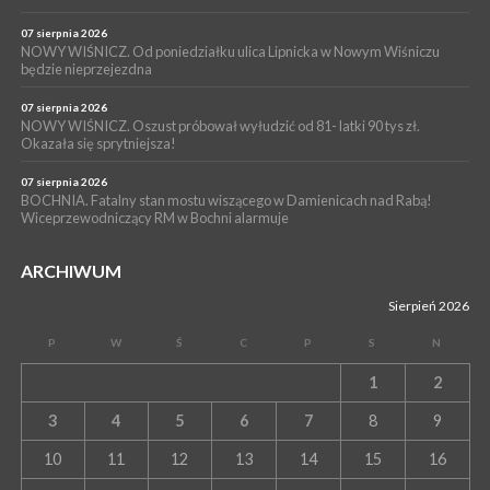
07 sierpnia 2026
NOWY WIŚNICZ. Od poniedziałku ulica Lipnicka w Nowym Wiśniczu
będzie nieprzejezdna
07 sierpnia 2026
NOWY WIŚNICZ. Oszust próbował wyłudzić od 81- latki 90 tys zł.
Okazała się sprytniejsza!
07 sierpnia 2026
BOCHNIA. Fatalny stan mostu wiszącego w Damienicach nad Rabą!
Wiceprzewodniczący RM w Bochni alarmuje
ARCHIWUM
Sierpień 2026
P
W
Ś
C
P
S
N
1
2
3
4
5
6
7
8
9
10
11
12
13
14
15
16