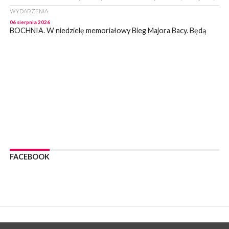
WYDARZENIA
06 sierpnia 2026
BOCHNIA. W niedzielę memoriałowy Bieg Majora Bacy. Będą
zmiany w organizacji ruchu [MAPA]
WYDARZENIA
06 sierpnia 2026
BOCHNIA. Podpisano umowę na wykonanie dokumentacji
projektowej przebudowy ulicy Dołuszyckiej
WYDARZENIA
06 sierpnia 2026
POWIAT BRZESKI. Blisko dzieci, blisko rodziców – warsztaty dla
rodziców
WYDARZENIA
06 sierpnia 2026
FACEBOOK
POWIAT BRZESKI. W Wytrzyszczce karetka zderzyła się z
samochodem osobowym
WYDARZENIA
06 sierpnia 2026
BOCHNIA. Dziś w muzeum kolejne spotkanie w ramach
Wakacyjnej Akademii Muzealnej
WYDARZENIA