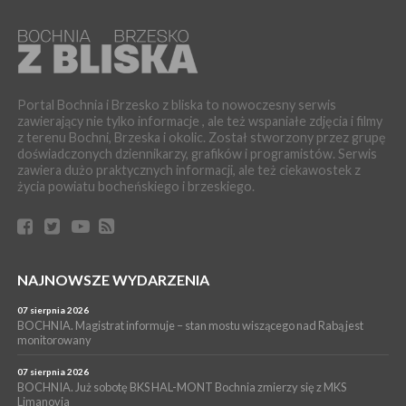
06 sierpnia 2026
LIPNICA MUROWANA. Oddaj krew, pomóż potrzebującym!
KULTURA
06 sierpnia 2026
BOCHNIA. W niedzielę Muzyczna Altana, a w niej Orkiestra Dęta
Portal Bochnia i Brzesko z bliska to nowoczesny serwis
Kopalni Soli Bochnia
zawierający nie tylko informacje , ale też wspaniałe zdjęcia i filmy
z terenu Bochni, Brzeska i okolic. Został stworzony przez grupę
WYDARZENIA
doświadczonych dziennikarzy, grafików i programistów. Serwis
06 sierpnia 2026
zawiera dużo praktycznych informacji, ale też ciekawostek z
BRZESKO. Lepsze warunki dla strażaków z OSP Okocim!
życia powiatu bocheńskiego i brzeskiego.
WYDARZENIA
06 sierpnia 2026
BORZĘCIN. Już w najbliższy weekend XIX Borzęckie Święto
Grzyba: Zenek Martyniuk i Justyna Steczkowska
PIELGRZYMKA 2026
NAJNOWSZE WYDARZENIA
05 sierpnia 2026
Z BOCHNI NA JASNĄ GÓRĘ. Drugi dzień wędrówki [ZDJĘCIA]
07 sierpnia 2026
BOCHNIA. Magistrat informuje – stan mostu wiszącego nad Rabą jest
WYDARZENIA
monitorowany
05 sierpnia 2026
NASZ NEWS. Powstał Komitet Ochrony Ładu
07 sierpnia 2026
Przestrzennego Miasta Bochnia. To odpowiedź na działania
BOCHNIA. Już sobotę BKS HAL-MONT Bochnia zmierzy się z MKS
Limanovia
magistratu