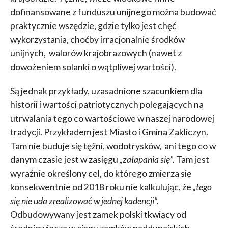
dofinansowane z funduszu unijnego można budować
praktycznie wszędzie, gdzie tylko jest chęć
wykorzystania, choćby irracjonalnie środków
unijnych, walorów krajobrazowych (nawet z
dowożeniem solanki o wątpliwej wartości).
Są jednak przykłady, uzasadnione szacunkiem dla
historii i wartości patriotycznych polegających na
utrwalania tego co wartościowe w naszej narodowej
tradycji. Przykładem jest Miasto i Gmina Zakliczyn.
Tam nie buduje się tężni, wodotrysków, ani tego co w
danym czasie jest w zasięgu
„załapania się”.
Tam jest
wyraźnie określony cel, do którego zmierza się
konsekwentnie od 2018 roku nie kalkulując, że
„tego
się nie uda zrealizować w jednej kadencji”.
Odbudowywany jest zamek polski tkwiący od