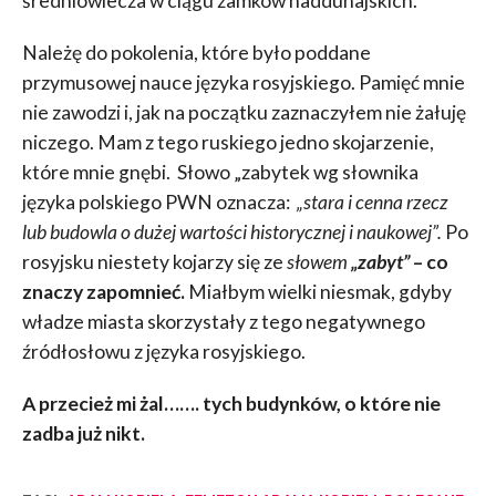
średniowiecza w ciągu zamków naddunajskich.
Należę do pokolenia, które było poddane
przymusowej nauce języka rosyjskiego. Pamięć mnie
nie zawodzi i, jak na początku zaznaczyłem nie żałuję
niczego. Mam z tego ruskiego jedno skojarzenie,
które mnie gnębi. Słowo „zabytek wg słownika
języka polskiego PWN oznacza:
„
stara i cenna rzecz
lub budowla o dużej wartości historycznej i naukowej”.
Po
rosyjsku niestety kojarzy się ze
słowem
„zabyt”
– co
znaczy zapomnieć.
Miałbym wielki niesmak, gdyby
władze miasta skorzystały z tego negatywnego
źródłosłowu z języka rosyjskiego.
A przecież mi żal……. tych budynków, o które nie
zadba już nikt
.