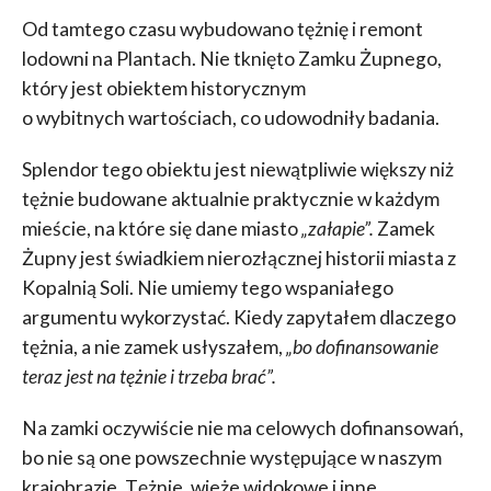
Od tamtego czasu wybudowano tężnię i remont
lodowni na Plantach. Nie tknięto Zamku Żupnego,
który jest obiektem historycznym
o wybitnych wartościach, co udowodniły badania.
Splendor tego obiektu jest niewątpliwie większy niż
tężnie budowane aktualnie praktycznie w każdym
mieście, na które się dane miasto
„załapie”.
Zamek
Żupny jest świadkiem nierozłącznej historii miasta z
Kopalnią Soli. Nie umiemy tego wspaniałego
argumentu wykorzystać. Kiedy zapytałem dlaczego
tężnia, a nie zamek usłyszałem,
„bo dofinansowanie
teraz jest na tężnie i trzeba brać”.
Na zamki oczywiście nie ma celowych dofinansowań,
bo nie są one powszechnie występujące w naszym
krajobrazie. Tężnie, wieże widokowe i inne