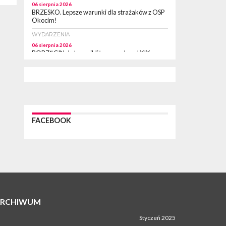
06 sierpnia 2026
BRZESKO. Lepsze warunki dla strażaków z OSP
Okocim!
WYDARZENIA
06 sierpnia 2026
BORZĘCIN. Już w najbliższy weekend XIX
Borzęckie Święto Grzyba: Zenek Martyniuk i
Justyna Steczkowska
PIELGRZYMKA 2026
05 sierpnia 2026
Z BOCHNI NA JASNĄ GÓRĘ. Drugi dzień
wędrówki [ZDJĘCIA]
FACEBOOK
WYDARZENIA
05 sierpnia 2026
NASZ NEWS. Powstał Komitet Ochrony Ładu
Przestrzennego Miasta Bochnia. To odpowiedź
na działania magistratu
WYDARZENIA
05 sierpnia 2026
LIPNICA MUROWANA. Na święcie gminy zagra
zespół Kombi [PROGRAM]
ARCHIWUM
WYDARZENIA
Styczeń 2025
05 sierpnia 2026