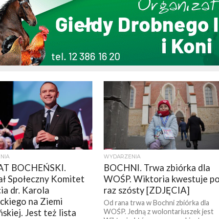
NIA
WYDARZENIA
T BOCHEŃSKI.
BOCHNI. Trwa zbiórka dla
ł Społeczny Komitet
WOŚP. Wiktoria kwestuje p
ia dr. Karola
raz szósty [ZDJĘCIA]
kiego na Ziemi
Od rana trwa w Bochni zbiórka dla
kiej. Jest też lista
WOŚP. Jedną z wolontariuszek jest