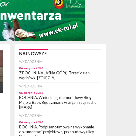
NAJNOWSZE.
WYDARZENIA
06 sierpnia 2026
Z BOCHNI NA JASNĄ GÓRĘ. Trzeci dzień
wędrówki [ZDJĘCIA]
WYDARZENIA
06 sierpnia 2026
BOCHNIA. W niedzielę memoriałowy Bieg
Majora Bacy. Będą zmiany w organizacji ruchu
[MAPA]
o
WYDARZENIA
06 sierpnia 2026
BOCHNIA. Podpisano umowę na wykonanie
dokumentacji projektowej przebudowy ulicy