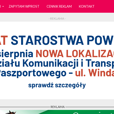
I
ZAPYTAM WPROST
CENNIK REKLAM
KONTAKT
- REKLAMA -
- REKLAMA -