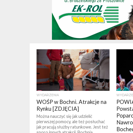
WYDARZENIA
WYDARZE
WOŚP w Bochni. Atrakcje na
POWIA
Rynku [ZDJĘCIA]
Powsta
Poparc
Można nauczyć się jak udzielić
pierwszej pomocy, ale też posłuchać
Nawroc
jak pracują służby ratunkowe. Jest też
Bocheńs
sporo innych atrakcji. Bochnia