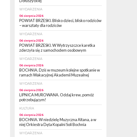
Dołuszyckiej
WYDARZENIA
06 sierpnia 2026
POWIAT BRZESKI. Blisko dzieci, blisko rodziców
– warsztaty dla rodziców
WYDARZENIA
06 sierpnia 2026
POWIAT BRZESKI. W Wytrzyszczce karetka
zderzyła się z samochodem osobowym
WYDARZENIA
06 sierpnia 2026
BOCHNIA. Dziś w muzeum kolejne spotkanie w
ramach Wakacyjnej Akademii Muzealnej
WYDARZENIA
06 sierpnia 2026
LIPNICA MUROWANA. Oddaj krew, pomóż
potrzebującym!
KULTURA
06 sierpnia 2026
BOCHNIA. W niedzielę Muzyczna Altana, a w
niej Orkiestra Dęta Kopalni Soli Bochnia
WYDARZENIA