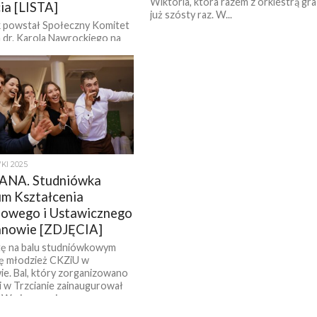
Wiktoria, która razem z orkiestrą gra
ia [LISTA]
już szósty raz. W...
 powstał Społeczny Komitet
 dr. Karola Nawrockiego na
cheńskiej. Jego członkowie –
Markiem Piekarczykiem z
lskiego Obywatelskiego...
KI 2025
ANA. Studniówka
m Kształcenia
owego i Ustawicznego
anowie [ZDJĘCIA]
ę na balu studniówkowym
ię młodzież CKZiU w
e. Bal, który zorganizowano
i w Trzcianie zainaugurował
 W pierwszej...