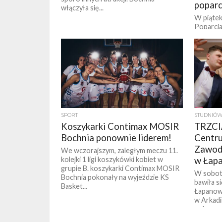
poparc
włączyła się...
W piątek
Poparcia
Ziemi Bo
razem z 
Ogólnopo
SPORT
STUDNIÓW
Koszykarki Contimax MOSIR
TRZCI
Bochnia ponownie liderem!
Centru
Zawod
We wczorajszym, zaległym meczu 11.
kolejki 1 ligi koszykówki kobiet w
w Łap
grupie B. koszykarki Contimax MOSIR
W sobot
Bochnia pokonały na wyjeździe KS
bawiła s
Basket...
Łapanowi
w Arkadi
polonez.