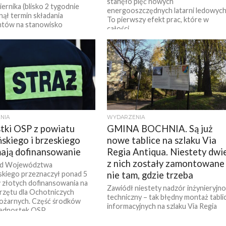
stanęło pięć nowych
iernika (blisko 2 tygodnie
energooszczędnych latarni ledowych
nął termin składania
To pierwszy efekt prac, które w
tów na stanowisko
całości...
za Miasta Bochnia. Pracą jest
sowane pięć osób. Jedną z...
NIA
WYDARZENIA
tki OSP z powiatu
GMINA BOCHNIA. Są już
skiego i brzeskiego
nowe tablice na szlaku Via
ają dofinansowanie
Regia Antiqua. Niestety dwi
z nich zostały zamontowane
d Województwa
kiego przeznaczył ponad 5
nie tam, gdzie trzeba
 złotych dofinansowania na
Zawiódł niestety nadzór inżynieryjno
rzętu dla Ochotniczych
techniczny – tak błędny montaż tabli
ożarnych. Część środków
informacyjnych na szlaku Via Regia
jednostek OSP...
Antiqua skomentowała na swoim
profilu FB radna gminy...