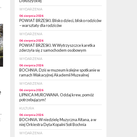
Dołuszyckiej
.
WYDARZENIA
06 sierpnia 2026
POWIAT BRZESKI. Blisko dzieci, blisko rodziców
– warsztaty dla rodziców
WYDARZENIA
06 sierpnia 2026
POWIAT BRZESKI. W Wytrzyszczce karetka
zderzyła się z samochodem osobowym
WYDARZENIA
06 sierpnia 2026
BOCHNIA. Dziś w muzeum kolejne spotkanie w
ramach Wakacyjnej Akademii Muzealnej
WYDARZENIA
06 sierpnia 2026
e
LIPNICA MUROWANA. Oddaj krew, pomóż
potrzebującym!
KULTURA
-
06 sierpnia 2026
c
BOCHNIA. W niedzielę Muzyczna Altana, a w
niej Orkiestra Dęta Kopalni Soli Bochnia
WYDARZENIA