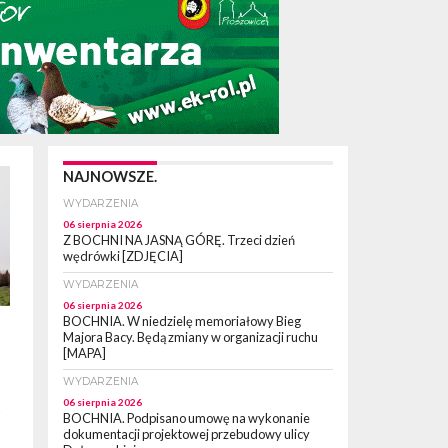
NAJNOWSZE.
WYDARZENIA
06 sierpnia 2026
Z BOCHNI NA JASNĄ GÓRĘ. Trzeci dzień
wędrówki [ZDJĘCIA]
WYDARZENIA
06 sierpnia 2026
BOCHNIA. W niedzielę memoriałowy Bieg
Majora Bacy. Będą zmiany w organizacji ruchu
[MAPA]
WYDARZENIA
06 sierpnia 2026
y
BOCHNIA. Podpisano umowę na wykonanie
dokumentacji projektowej przebudowy ulicy