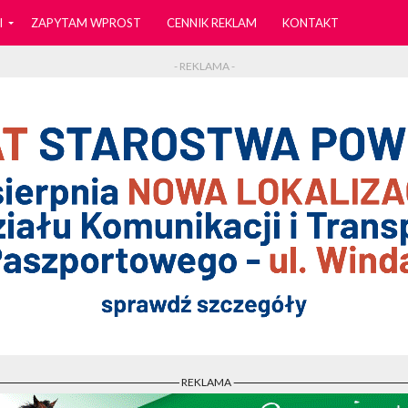
I
ZAPYTAM WPROST
CENNIK REKLAM
KONTAKT
- REKLAMA -
- REKLAMA -