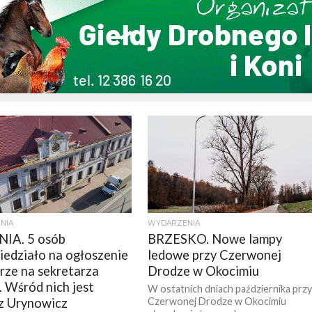
NIA
WYDARZENIA
IA. 5 osób
BRZESKO. Nowe lampy
edziało na ogłoszenie
ledowe przy Czerwonej
rze na sekretarza
Drodze w Okocimiu
. Wśród nich jest
W ostatnich dniach października prz
z Urynowicz
Czerwonej Drodze w Okocimiu