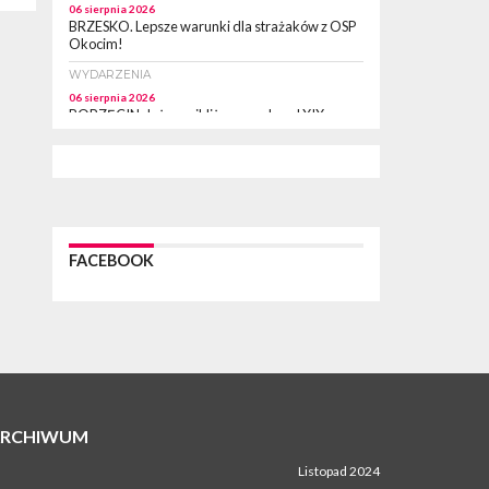
06 sierpnia 2026
BRZESKO. Lepsze warunki dla strażaków z OSP
Okocim!
WYDARZENIA
06 sierpnia 2026
BORZĘCIN. Już w najbliższy weekend XIX
Borzęckie Święto Grzyba: Zenek Martyniuk i
Justyna Steczkowska
PIELGRZYMKA 2026
05 sierpnia 2026
Z BOCHNI NA JASNĄ GÓRĘ. Drugi dzień
wędrówki [ZDJĘCIA]
FACEBOOK
WYDARZENIA
05 sierpnia 2026
NASZ NEWS. Powstał Komitet Ochrony Ładu
Przestrzennego Miasta Bochnia. To odpowiedź
na działania magistratu
WYDARZENIA
05 sierpnia 2026
LIPNICA MUROWANA. Na święcie gminy zagra
zespół Kombi [PROGRAM]
ARCHIWUM
WYDARZENIA
Listopad 2024
05 sierpnia 2026