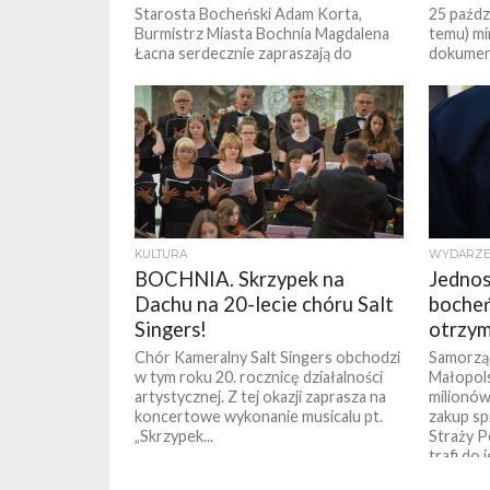
Starosta Bocheński Adam Korta,
25 paźdz
Burmistrz Miasta Bochnia Magdalena
temu) mi
Łacna serdecznie zapraszają do
dokumen
wzięcia udziału w bocheńskich
sekretar
obchodach Narodowego Święta
zaintere
Niepodległości. Co w programie?...
KULTURA
WYDARZE
BOCHNIA. Skrzypek na
Jednos
Dachu na 20-lecie chóru Salt
bocheń
Singers!
otrzym
Chór Kameralny Salt Singers obchodzi
Samorzą
w tym roku 20. rocznicę działalności
Małopols
artystycznej. Z tej okazji zaprasza na
milionów
koncertowe wykonanie musicalu pt.
zakup sp
„Skrzypek...
Straży P
trafi do 