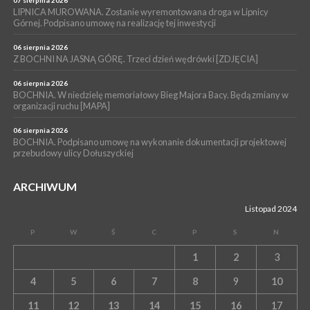
LIPNICA MUROWANA. Zostanie wyremontowana droga w Lipnicy
Górnej. Podpisano umowę na realizację tej inwestycji
06 sierpnia 2026
Z BOCHNI NA JASNĄ GÓRĘ. Trzeci dzień wędrówki [ZDJĘCIA]
06 sierpnia 2026
BOCHNIA. W niedzielę memoriałowy Bieg Majora Bacy. Będą zmiany w
organizacji ruchu [MAPA]
06 sierpnia 2026
BOCHNIA. Podpisano umowę na wykonanie dokumentacji projektowej
przebudowy ulicy Dołuszyckiej
ARCHIWUM
Listopad 2024
P
W
Ś
C
P
S
N
1
2
3
4
5
6
7
8
9
10
11
12
13
14
15
16
17