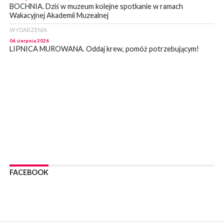
BOCHNIA. Dziś w muzeum kolejne spotkanie w ramach
Wakacyjnej Akademii Muzealnej
WYDARZENIA
06 sierpnia 2026
LIPNICA MUROWANA. Oddaj krew, pomóż potrzebującym!
KULTURA
06 sierpnia 2026
BOCHNIA. W niedzielę Muzyczna Altana, a w niej Orkiestra Dęta
Kopalni Soli Bochnia
WYDARZENIA
06 sierpnia 2026
BRZESKO. Lepsze warunki dla strażaków z OSP Okocim!
WYDARZENIA
06 sierpnia 2026
BORZĘCIN. Już w najbliższy weekend XIX Borzęckie Święto
Grzyba: Zenek Martyniuk i Justyna Steczkowska
FACEBOOK
PIELGRZYMKA 2026
05 sierpnia 2026
Z BOCHNI NA JASNĄ GÓRĘ. Drugi dzień wędrówki [ZDJĘCIA]
WYDARZENIA