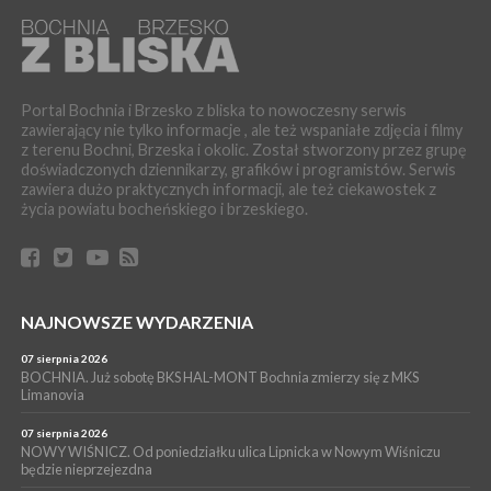
BRZESKO. Lepsze warunki dla strażaków z OSP Okocim!
WYDARZENIA
06 sierpnia 2026
BORZĘCIN. Już w najbliższy weekend XIX Borzęckie Święto
Grzyba: Zenek Martyniuk i Justyna Steczkowska
Portal Bochnia i Brzesko z bliska to nowoczesny serwis
zawierający nie tylko informacje , ale też wspaniałe zdjęcia i filmy
PIELGRZYMKA 2026
z terenu Bochni, Brzeska i okolic. Został stworzony przez grupę
05 sierpnia 2026
doświadczonych dziennikarzy, grafików i programistów. Serwis
Z BOCHNI NA JASNĄ GÓRĘ. Drugi dzień wędrówki [ZDJĘCIA]
zawiera dużo praktycznych informacji, ale też ciekawostek z
WYDARZENIA
życia powiatu bocheńskiego i brzeskiego.
05 sierpnia 2026
NASZ NEWS. Powstał Komitet Ochrony Ładu
Przestrzennego Miasta Bochnia. To odpowiedź na działania
magistratu
WYDARZENIA
NAJNOWSZE WYDARZENIA
05 sierpnia 2026
LIPNICA MUROWANA. Na święcie gminy zagra zespół Kombi
07 sierpnia 2026
[PROGRAM]
BOCHNIA. Już sobotę BKS HAL-MONT Bochnia zmierzy się z MKS
Limanovia
WYDARZENIA
05 sierpnia 2026
07 sierpnia 2026
GMINA DRWINIA. 45 dzieci będzie się uczyć pływać. Zajęcia
NOWY WIŚNICZ. Od poniedziałku ulica Lipnicka w Nowym Wiśniczu
będzie nieprzejezdna
ruszą we wrześniu