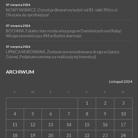
07 sierpnia 2026
NOWY WIŚNICZ. Oszust próbował wyłudzić od 81- latki 90 tys zł.
Okazała się sprytniejsza!
07 sierpnia 2026
BOCHNIA. Fatalny stan mostu wiszącego w Damienicach nad Rabą!
Wiceprzewodniczący RM w Bochni alarmuje
07 sierpnia 2026
LIPNICA MUROWANA. Zostanie wyremontowana droga w Lipnicy
Górnej. Podpisano umowę na realizację tej inwestycji
ARCHIWUM
Listopad 2024
P
W
Ś
C
P
S
N
1
2
3
4
5
6
7
8
9
10
11
12
13
14
15
16
17
18
19
20
21
22
23
24