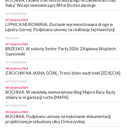
BOCHNIA. Fatalny stan mostu wiszącego w Damienicach nad
Rabą! Wiceprzewodniczący RM w Bochni alarmuje
WYDARZENIA
07 sierpnia 2026
LIPNICA MUROWANA. Zostanie wyremontowana droga w
Lipnicy Górnej. Podpisano umowę na realizację tej inwestycji
KULTURA
07 sierpnia 2026
BRZESKO. W sobotę Senior Party 2026. ZAśpiewa Wojciech
Gąssowski
WYDARZENIA
06 sierpnia 2026
Z BOCHNI NA JASNĄ GÓRĘ. Trzeci dzień wędrówki [ZDJĘCIA]
WYDARZENIA
06 sierpnia 2026
BOCHNIA. W niedzielę memoriałowy Bieg Majora Bacy. Będą
zmiany w organizacji ruchu [MAPA]
WYDARZENIA
06 sierpnia 2026
BOCHNIA. Podpisano umowę na wykonanie dokumentacji
projektowej przebudowy ulicy Dołuszyckiej