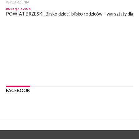
WYDARZENIA
06 sierpnia 2026
POWIAT BRZESKI. Blisko dzieci, blisko rodziców – warsztaty dla
rodziców
WYDARZENIA
06 sierpnia 2026
POWIAT BRZESKI. W Wytrzyszczce karetka zderzyła się z
samochodem osobowym
WYDARZENIA
06 sierpnia 2026
BOCHNIA. Dziś w muzeum kolejne spotkanie w ramach
Wakacyjnej Akademii Muzealnej
WYDARZENIA
06 sierpnia 2026
FACEBOOK
LIPNICA MUROWANA. Oddaj krew, pomóż potrzebującym!
KULTURA
06 sierpnia 2026
BOCHNIA. W niedzielę Muzyczna Altana, a w niej Orkiestra Dęta
Kopalni Soli Bochnia
WYDARZENIA
06 sierpnia 2026