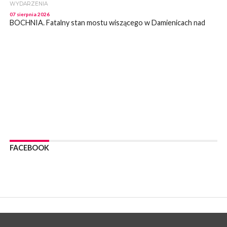
WYDARZENIA
07 sierpnia 2026
BOCHNIA. Fatalny stan mostu wiszącego w Damienicach nad
Rabą! Wiceprzewodniczący RM w Bochni alarmuje
WYDARZENIA
07 sierpnia 2026
LIPNICA MUROWANA. Zostanie wyremontowana droga w
Lipnicy Górnej. Podpisano umowę na realizację tej inwestycji
KULTURA
07 sierpnia 2026
BRZESKO. W sobotę Senior Party 2026. ZAśpiewa Wojciech
Gąssowski
WYDARZENIA
06 sierpnia 2026
FACEBOOK
Z BOCHNI NA JASNĄ GÓRĘ. Trzeci dzień wędrówki [ZDJĘCIA]
WYDARZENIA
06 sierpnia 2026
BOCHNIA. W niedzielę memoriałowy Bieg Majora Bacy. Będą
zmiany w organizacji ruchu [MAPA]
WYDARZENIA
06 sierpnia 2026