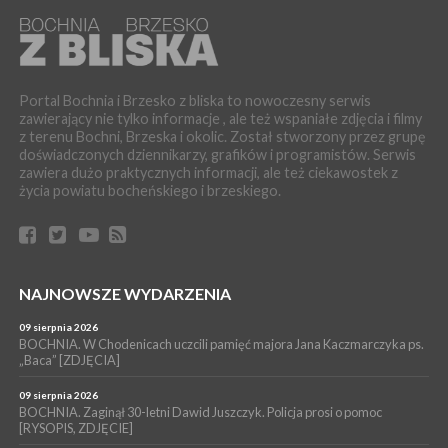
BOCHNIA. Podpisano umowę na wykonanie dokumentacji
projektowej przebudowy ulicy Dołuszyckiej
WYDARZENIA
06 sierpnia 2026
POWIAT BRZESKI. Blisko dzieci, blisko rodziców – warsztaty dla
Portal Bochnia i Brzesko z bliska to nowoczesny serwis
rodziców
zawierający nie tylko informacje , ale też wspaniałe zdjęcia i filmy
z terenu Bochni, Brzeska i okolic. Został stworzony przez grupę
WYDARZENIA
doświadczonych dziennikarzy, grafików i programistów. Serwis
06 sierpnia 2026
zawiera dużo praktycznych informacji, ale też ciekawostek z
POWIAT BRZESKI. W Wytrzyszczce karetka zderzyła się z
życia powiatu bocheńskiego i brzeskiego.
samochodem osobowym
WYDARZENIA
06 sierpnia 2026
BOCHNIA. Dziś w muzeum kolejne spotkanie w ramach
Wakacyjnej Akademii Muzealnej
NAJNOWSZE WYDARZENIA
WYDARZENIA
09 sierpnia 2026
06 sierpnia 2026
LIPNICA MUROWANA. Oddaj krew, pomóż potrzebującym!
BOCHNIA. W Chodenicach uczcili pamięć majora Jana Kaczmarczyka ps.
„Baca” [ZDJĘCIA]
KULTURA
06 sierpnia 2026
09 sierpnia 2026
BOCHNIA. W niedzielę Muzyczna Altana, a w niej Orkiestra Dęta
BOCHNIA. Zaginął 30-letni Dawid Juszczyk. Policja prosi o pomoc
[RYSOPIS, ZDJĘCIE]
Kopalni Soli Bochnia