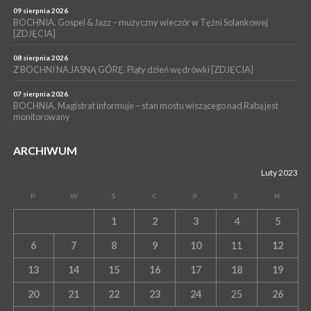
09 sierpnia 2026
BOCHNIA. Gospel & Jazz – muzyczny wieczór w Tężni Solankowej
[ZDJĘCIA]
08 sierpnia 2026
Z BOCHNI NA JASNĄ GÓRĘ. Piąty dzień wędrówki [ZDJĘCIA]
07 sierpnia 2026
BOCHNIA. Magistrat informuje – stan mostu wiszącego nad Rabą jest
monitorowany
ARCHIWUM
Luty 2023
P
W
Ś
C
P
S
N
1
2
3
4
5
6
7
8
9
10
11
12
13
14
15
16
17
18
19
20
21
22
23
24
25
26