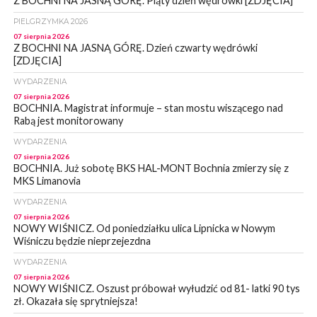
Z BOCHNI NA JASNĄ GÓRĘ. Piąty dzień wędrówki [ZDJĘCIA]
PIELGRZYMKA 2026
07 sierpnia 2026
Z BOCHNI NA JASNĄ GÓRĘ. Dzień czwarty wędrówki
[ZDJĘCIA]
WYDARZENIA
07 sierpnia 2026
BOCHNIA. Magistrat informuje – stan mostu wiszącego nad
Rabą jest monitorowany
WYDARZENIA
07 sierpnia 2026
BOCHNIA. Już sobotę BKS HAL-MONT Bochnia zmierzy się z
MKS Limanovia
WYDARZENIA
07 sierpnia 2026
NOWY WIŚNICZ. Od poniedziałku ulica Lipnicka w Nowym
Wiśniczu będzie nieprzejezdna
WYDARZENIA
07 sierpnia 2026
NOWY WIŚNICZ. Oszust próbował wyłudzić od 81- latki 90 tys
zł. Okazała się sprytniejsza!