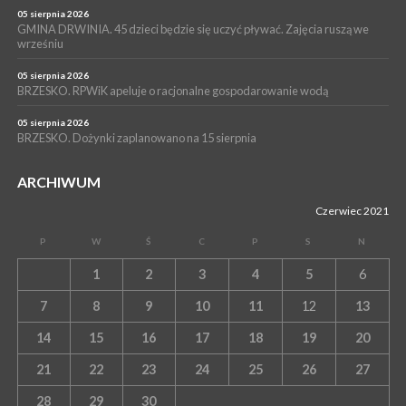
05 sierpnia 2026
GMINA DRWINIA. 45 dzieci będzie się uczyć pływać. Zajęcia ruszą we
wrześniu
05 sierpnia 2026
BRZESKO. RPWiK apeluje o racjonalne gospodarowanie wodą
05 sierpnia 2026
BRZESKO. Dożynki zaplanowano na 15 sierpnia
ARCHIWUM
Czerwiec 2021
P
W
Ś
C
P
S
N
1
2
3
4
5
6
7
8
9
10
11
12
13
14
15
16
17
18
19
20
21
22
23
24
25
26
27
28
29
30