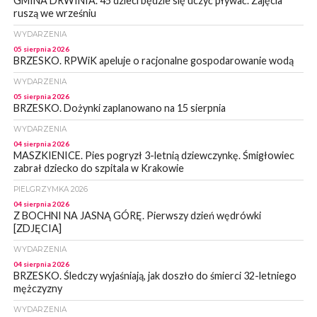
GMINA DRWINIA. 45 dzieci będzie się uczyć pływać. Zajęcia
ruszą we wrześniu
WYDARZENIA
05 sierpnia 2026
BRZESKO. RPWiK apeluje o racjonalne gospodarowanie wodą
WYDARZENIA
05 sierpnia 2026
BRZESKO. Dożynki zaplanowano na 15 sierpnia
WYDARZENIA
04 sierpnia 2026
MASZKIENICE. Pies pogryzł 3-letnią dziewczynkę. Śmigłowiec
zabrał dziecko do szpitala w Krakowie
PIELGRZYMKA 2026
04 sierpnia 2026
Z BOCHNI NA JASNĄ GÓRĘ. Pierwszy dzień wędrówki
[ZDJĘCIA]
WYDARZENIA
04 sierpnia 2026
BRZESKO. Śledczy wyjaśniają, jak doszło do śmierci 32-letniego
mężczyzny
WYDARZENIA