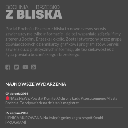
04 sierpnia 2026
BOCHNIA. Zmarł ks. Krzysztof Pikul przez wiele lat związany z
Parafią św. Mikołaja w Bochni
WYDARZENIA
Portal Bochnia i Brzesko z bliska to nowoczesny serwis
04 sierpnia 2026
zawierający nie tylko informacje , ale też wspaniałe zdjęcia i filmy
BRZESKO. 77-letnia kobieta straciła 53 tys. zł, bo uwierzyła w
z terenu Bochni, Brzeska i okolic. Został stworzony przez grupę
fikcyjny wypadek syna
doświadczonych dziennikarzy, grafików i programistów. Serwis
WYDARZENIA
zawiera dużo praktycznych informacji, ale też ciekawostek z
życia powiatu bocheńskiego i brzeskiego.
04 sierpnia 2026
BOCHNIA. Jechał bez zapiętych pasów i włączonych świateł.
Okazało się, że był pod wpływem amfetaminy
WYDARZENIA
03 sierpnia 2026
BOCHNIA. Dwaj ministrowie przyjechali do Chodenic, by
NAJNOWSZE WYDARZENIA
podpowiedzieć burmistrz gdzie szukać pieniędzy [WIDEO]
05 sierpnia 2026
WYDARZENIA
NASZ NEWS. Powstał Komitet Ochrony Ładu Przestrzennego Miasta
Bochnia. To odpowiedź na działania magistratu
03 sierpnia 2026
BOCHNIA. Radni odwołają się od decyzji RIO w sprawie
unieważnienia uchwały o nieudzieleniu absolutorium dla
05 sierpnia 2026
Magdaleny Łacnej [WIDEO]
LIPNICA MUROWANA. Na święcie gminy zagra zespół Kombi
[PROGRAM]