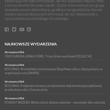
zawierający nie tylko informacje , ale też wspaniałe zdjęcia i filmy
05 sierpnia 2026
z terenu Bochni, Brzeska i okolic. Został stworzony przez grupę
BRZESKO. Dożynki zaplanowano na 15 sierpnia
doświadczonych dziennikarzy, grafików i programistów. Serwis
WYDARZENIA
zawiera dużo praktycznych informacji, ale też ciekawostek z
życia powiatu bocheńskiego i brzeskiego.
04 sierpnia 2026
MASZKIENICE. Pies pogryzł 3-letnią dziewczynkę. Śmigłowiec
zabrał dziecko do szpitala w Krakowie
PIELGRZYMKA 2026
04 sierpnia 2026
Z BOCHNI NA JASNĄ GÓRĘ. Pierwszy dzień wędrówki
NAJNOWSZE WYDARZENIA
[ZDJĘCIA]
06 sierpnia 2026
WYDARZENIA
Z BOCHNI NA JASNĄ GÓRĘ. Trzeci dzień wędrówki [ZDJĘCIA]
04 sierpnia 2026
BRZESKO. Śledczy wyjaśniają, jak doszło do śmierci 32-letniego
06 sierpnia 2026
mężczyzny
BOCHNIA. W niedzielę memoriałowy Bieg Majora Bacy. Będą zmiany w
organizacji ruchu [MAPA]
06 sierpnia 2026
BOCHNIA. Podpisano umowę na wykonanie dokumentacji projektowej
przebudowy ulicy Dołuszyckiej
06 sierpnia 2026
POWIAT BRZESKI. Blisko dzieci, blisko rodziców – warsztaty dla rodziców