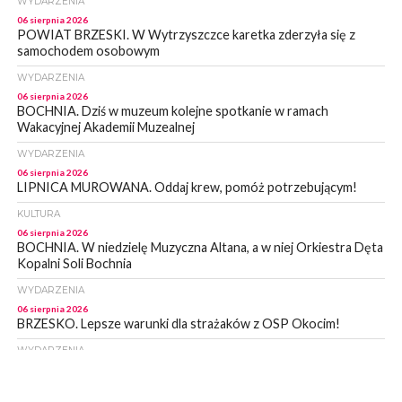
WYDARZENIA
06 sierpnia 2026
POWIAT BRZESKI. W Wytrzyszczce karetka zderzyła się z
samochodem osobowym
WYDARZENIA
06 sierpnia 2026
BOCHNIA. Dziś w muzeum kolejne spotkanie w ramach
Wakacyjnej Akademii Muzealnej
WYDARZENIA
06 sierpnia 2026
LIPNICA MUROWANA. Oddaj krew, pomóż potrzebującym!
KULTURA
06 sierpnia 2026
BOCHNIA. W niedzielę Muzyczna Altana, a w niej Orkiestra Dęta
Kopalni Soli Bochnia
WYDARZENIA
06 sierpnia 2026
BRZESKO. Lepsze warunki dla strażaków z OSP Okocim!
WYDARZENIA
06 sierpnia 2026
BORZĘCIN. Już w najbliższy weekend XIX Borzęckie Święto
Grzyba: Zenek Martyniuk i Justyna Steczkowska