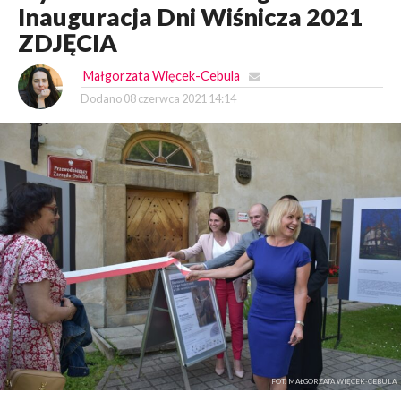
Inauguracja Dni Wiśnicza 2021
ZDJĘCIA
Małgorzata Więcek-Cebula
Dodano
08 czerwca 2021 14:14
FOT. MAŁGORZATA WIĘCEK-CEBULA