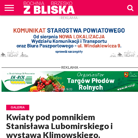
- REKLAMA -
O
NAS
WIADOMOŚCI
ZAPYTAM
CENNIK
KONTAKT
WPROST
REKLAM
- REKLAMA -
GALERIA
Kwiaty pod pomnikiem
Stanisława Lubomirskiego i
wystawa Klimowskiego.