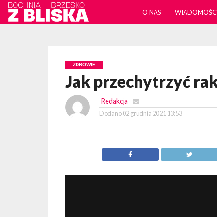
O NAS
WIADOMOŚC
ZDROWIE
Jak przechytrzyć ra
Redakcja
Dodano
02 grudnia 2021 13:53