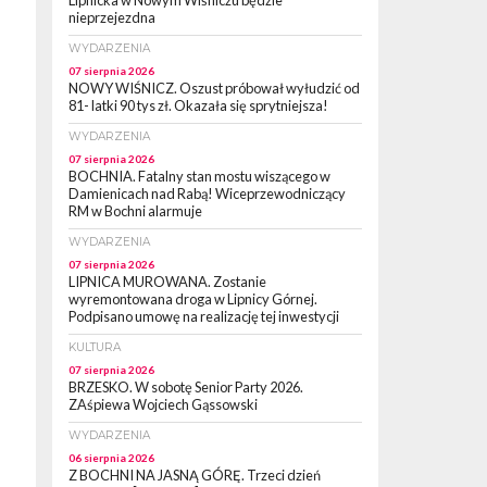
Lipnicka w Nowym Wiśniczu będzie
nieprzejezdna
WYDARZENIA
07 sierpnia 2026
NOWY WIŚNICZ. Oszust próbował wyłudzić od
81- latki 90 tys zł. Okazała się sprytniejsza!
WYDARZENIA
07 sierpnia 2026
BOCHNIA. Fatalny stan mostu wiszącego w
Damienicach nad Rabą! Wiceprzewodniczący
RM w Bochni alarmuje
WYDARZENIA
07 sierpnia 2026
LIPNICA MUROWANA. Zostanie
wyremontowana droga w Lipnicy Górnej.
Podpisano umowę na realizację tej inwestycji
KULTURA
07 sierpnia 2026
BRZESKO. W sobotę Senior Party 2026.
ZAśpiewa Wojciech Gąssowski
WYDARZENIA
06 sierpnia 2026
Z BOCHNI NA JASNĄ GÓRĘ. Trzeci dzień