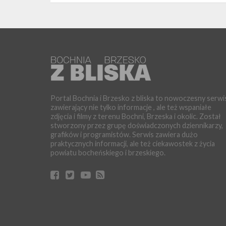
Portal Bochnia i Brzesko z bliska to nowoczesny serwi
zawierający nie tylko informacje , ale też wspaniałe
zdjęcia i filmy z terenu Bochni, Brzeska i okolic. Został
stworzony przez grupę doświadczonych dziennikarzy,
grafików i programistów. Serwis zawiera dużo
praktycznych informacji, ale też ciekawostek z życia
powiatu bocheńskiego i brzeskiego.