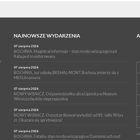
NAJNOWSZE WYDARZENIA
07 sierpnia 2026
BOCHNIA. Magistrat informuje – stan mostu wiszącego nad
Rabą jest monitorowany
s
07 sierpnia 2026
BOCHNIA. Już sobotę BKS HAL-MONT Bochnia zmierzy się z
MKS Limanovia
07 sierpnia 2026
NOWY WIŚNICZ. Od poniedziałku ulica Lipnicka w Nowym
Wiśniczu będzie nieprzejezdna
07 sierpnia 2026
NOWY WIŚNICZ. Oszust próbował wyłudzić od 81- latki 90 tys
zł. Okazała się sprytniejsza!
07 sierpnia 2026
« 
BOCHNIA. Fatalny stan mostu wiszącego w Damienicach nad