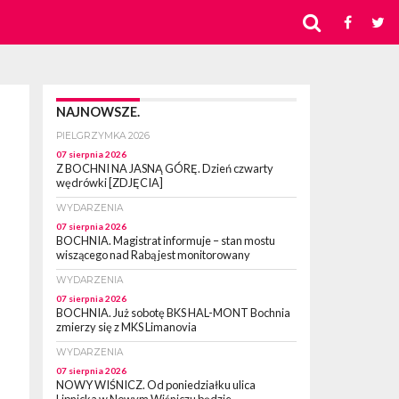
NAJNOWSZE.
PIELGRZYMKA 2026
07 sierpnia 2026
Z BOCHNI NA JASNĄ GÓRĘ. Dzień czwarty
wędrówki [ZDJĘCIA]
WYDARZENIA
07 sierpnia 2026
BOCHNIA. Magistrat informuje – stan mostu
wiszącego nad Rabą jest monitorowany
WYDARZENIA
07 sierpnia 2026
BOCHNIA. Już sobotę BKS HAL-MONT Bochnia
zmierzy się z MKS Limanovia
WYDARZENIA
07 sierpnia 2026
NOWY WIŚNICZ. Od poniedziałku ulica