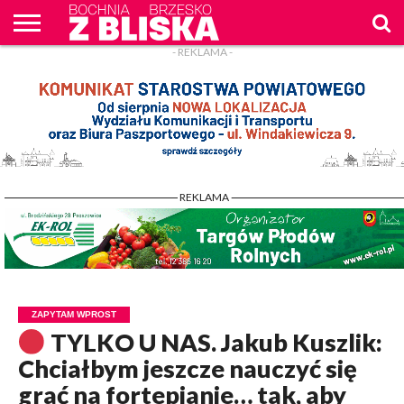
- REKLAMA -
O
NAS
WIADOMOŚCI
ZAPYTAM
CENNIK
KONTAKT
WPROST
REKLAM
- REKLAMA -
ZAPYTAM WPROST
TYLKO U NAS. Jakub Kuszlik:
Chciałbym jeszcze nauczyć się
grać na fortepianie… tak, aby