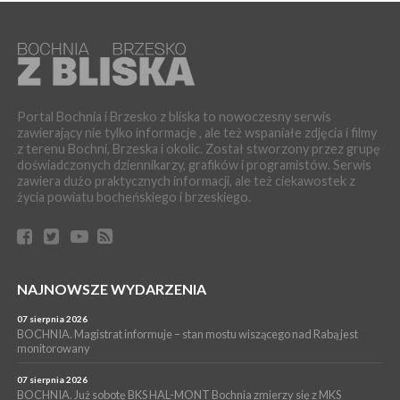
WYDARZENIA
06 sierpnia 2026
LIPNICA MUROWANA. Oddaj krew, pomóż potrzebującym!
KULTURA
06 sierpnia 2026
BOCHNIA. W niedzielę Muzyczna Altana, a w niej Orkiestra Dęta
Portal Bochnia i Brzesko z bliska to nowoczesny serwis
Kopalni Soli Bochnia
zawierający nie tylko informacje , ale też wspaniałe zdjęcia i filmy
z terenu Bochni, Brzeska i okolic. Został stworzony przez grupę
WYDARZENIA
doświadczonych dziennikarzy, grafików i programistów. Serwis
06 sierpnia 2026
zawiera dużo praktycznych informacji, ale też ciekawostek z
BRZESKO. Lepsze warunki dla strażaków z OSP Okocim!
życia powiatu bocheńskiego i brzeskiego.
WYDARZENIA
06 sierpnia 2026
BORZĘCIN. Już w najbliższy weekend XIX Borzęckie Święto
Grzyba: Zenek Martyniuk i Justyna Steczkowska
PIELGRZYMKA 2026
NAJNOWSZE WYDARZENIA
05 sierpnia 2026
Z BOCHNI NA JASNĄ GÓRĘ. Drugi dzień wędrówki [ZDJĘCIA]
07 sierpnia 2026
BOCHNIA. Magistrat informuje – stan mostu wiszącego nad Rabą jest
WYDARZENIA
monitorowany
05 sierpnia 2026
NASZ NEWS. Powstał Komitet Ochrony Ładu
07 sierpnia 2026
Przestrzennego Miasta Bochnia. To odpowiedź na działania
BOCHNIA. Już sobotę BKS HAL-MONT Bochnia zmierzy się z MKS