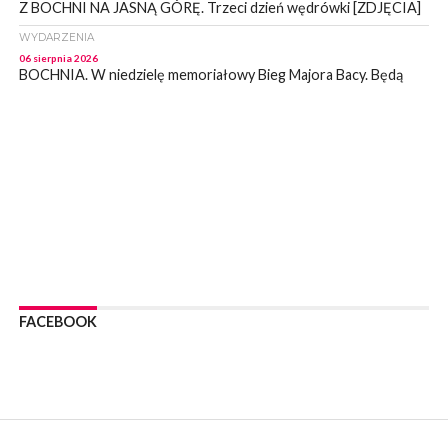
Z BOCHNI NA JASNĄ GÓRĘ. Trzeci dzień wędrówki [ZDJĘCIA]
WYDARZENIA
06 sierpnia 2026
BOCHNIA. W niedzielę memoriałowy Bieg Majora Bacy. Będą
zmiany w organizacji ruchu [MAPA]
WYDARZENIA
06 sierpnia 2026
BOCHNIA. Podpisano umowę na wykonanie dokumentacji
projektowej przebudowy ulicy Dołuszyckiej
WYDARZENIA
06 sierpnia 2026
POWIAT BRZESKI. Blisko dzieci, blisko rodziców – warsztaty dla
rodziców
WYDARZENIA
06 sierpnia 2026
FACEBOOK
POWIAT BRZESKI. W Wytrzyszczce karetka zderzyła się z
samochodem osobowym
WYDARZENIA
06 sierpnia 2026
BOCHNIA. Dziś w muzeum kolejne spotkanie w ramach
Wakacyjnej Akademii Muzealnej