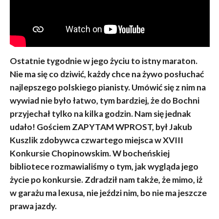
Ostatnie tygodnie w jego życiu to istny maraton.
Nie ma się co dziwić, każdy chce na żywo posłuchać
najlepszego polskiego pianisty. Umówić się z nim na
wywiad nie było łatwo, tym bardziej, że do Bochni
przyjechał tylko na kilka godzin. Nam się jednak
udało! Gościem ZAPYTAM WPROST, był Jakub
Kuszlik zdobywca czwartego miejsca w XVIII
Konkursie Chopinowskim. W bocheńskiej
bibliotece rozmawialiśmy o tym, jak wygląda jego
życie po konkursie. Zdradził nam także, że mimo, iż
w garażu ma lexusa, nie jeździ nim, bo nie ma jeszcze
prawa jazdy.