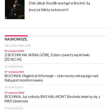
Dziś Jakub Kuszlik wystąpi w Bochni. Są
jeszcze bilety na koncert!
NAJNOWSZE.
PIELGRZYMKA 2026
07 sierpnia 2026
Z BOCHNI NA JASNĄ GÓRĘ. Dzień czwarty wędrówki
[ZDJĘCIA]
WYDARZENIA
07 sierpnia 2026
BOCHNIA. Magistrat informuje – stan mostu wiszącego nad
Rabą jest monitorowany
WYDARZENIA
07 sierpnia 2026
BOCHNIA. Już sobotę BKS HAL-MONT Bochnia zmierzy się z
MKS Limanovia
WYDARZENIA