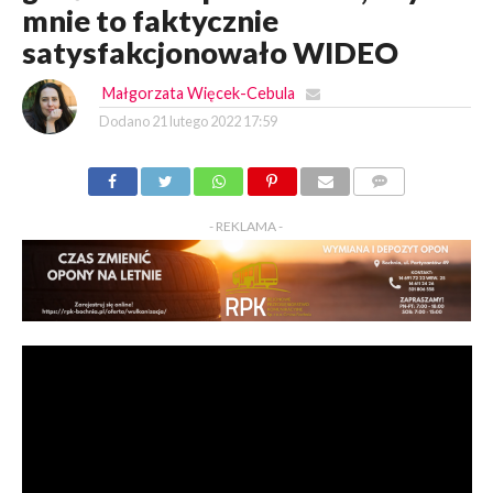
mnie to faktycznie
satysfakcjonowało WIDEO
Małgorzata Więcek-Cebula
Dodano
21 lutego 2022 17:59
KOMENTARZY
- REKLAMA -