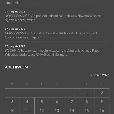
Limanovia
magistratu
07 sierpnia 2026
NOWY WIŚNICZ. Od poniedziałku ulica Lipnicka w Nowym Wiśniczu
będzie nieprzejezdna
07 sierpnia 2026
NOWY WIŚNICZ. Oszust próbował wyłudzić od 81- latki 90 tys zł.
Okazała się sprytniejsza!
07 sierpnia 2026
BOCHNIA. Fatalny stan mostu wiszącego w Damienicach nad Rabą!
Wiceprzewodniczący RM w Bochni alarmuje
ARCHIWUM
Sierpień 2026
P
W
Ś
C
P
S
N
1
2
3
4
5
6
7
8
9
10
11
12
13
14
15
16