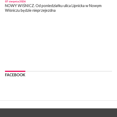
07 sierpnia 2026
NOWY WIŚNICZ. Od poniedziałku ulica Lipnicka w Nowym
Wiśniczu będzie nieprzejezdna
WYDARZENIA
07 sierpnia 2026
NOWY WIŚNICZ. Oszust próbował wyłudzić od 81- latki 90 tys
zł. Okazała się sprytniejsza!
WYDARZENIA
07 sierpnia 2026
BOCHNIA. Fatalny stan mostu wiszącego w Damienicach nad
Rabą! Wiceprzewodniczący RM w Bochni alarmuje
WYDARZENIA
07 sierpnia 2026
LIPNICA MUROWANA. Zostanie wyremontowana droga w
FACEBOOK
Lipnicy Górnej. Podpisano umowę na realizację tej inwestycji
KULTURA
07 sierpnia 2026
BRZESKO. W sobotę Senior Party 2026. ZAśpiewa Wojciech
Gąssowski
WYDARZENIA
06 sierpnia 2026
Z BOCHNI NA JASNĄ GÓRĘ. Trzeci dzień wędrówki [ZDJĘCIA]