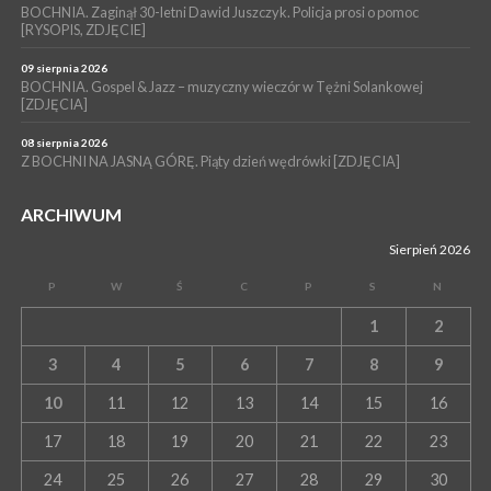
BOCHNIA. Zaginął 30-letni Dawid Juszczyk. Policja prosi o pomoc
[RYSOPIS, ZDJĘCIE]
09 sierpnia 2026
BOCHNIA. Gospel & Jazz – muzyczny wieczór w Tężni Solankowej
[ZDJĘCIA]
08 sierpnia 2026
Z BOCHNI NA JASNĄ GÓRĘ. Piąty dzień wędrówki [ZDJĘCIA]
ARCHIWUM
Sierpień 2026
P
W
Ś
C
P
S
N
1
2
3
4
5
6
7
8
9
10
11
12
13
14
15
16
17
18
19
20
21
22
23
24
25
26
27
28
29
30