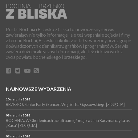
WYDARZENIA
06 sierpnia 2026
BOCHNIA. W niedzielę memoriałowy Bieg Majora Bacy. Będą
zmiany w organizacji ruchu [MAPA]
Portal Bochnia i Brzesko z bliska to nowoczesny serwis
zawierający nie tylko informacje , ale też wspaniałe zdjęcia i filmy
WYDARZENIA
z terenu Bochni, Brzeska i okolic. Został stworzony przez grupę
06 sierpnia 2026
doświadczonych dziennikarzy, grafików i programistów. Serwis
BOCHNIA. Podpisano umowę na wykonanie dokumentacji
zawiera dużo praktycznych informacji, ale też ciekawostek z
projektowej przebudowy ulicy Dołuszyckiej
życia powiatu bocheńskiego i brzeskiego.
WYDARZENIA
06 sierpnia 2026
POWIAT BRZESKI. Blisko dzieci, blisko rodziców – warsztaty dla
rodziców
WYDARZENIA
NAJNOWSZE WYDARZENIA
06 sierpnia 2026
POWIAT BRZESKI. W Wytrzyszczce karetka zderzyła się z
10 sierpnia 2026
samochodem osobowym
BRZESKO. Senior Party i koncert Wojciecha Gąssowskiego [ZDJĘCIA]
WYDARZENIA
09 sierpnia 2026
BOCHNIA. W Chodenicach uczcili pamięć majora Jana Kaczmarczyka ps.
06 sierpnia 2026
BOCHNIA. Dziś w muzeum kolejne spotkanie w ramach
„Baca” [ZDJĘCIA]
Wakacyjnej Akademii Muzealnej
09 sierpnia 2026