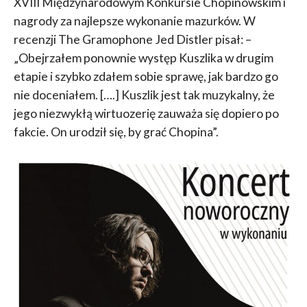
XVIII Międzynarodowym Konkursie Chopinowskim i
nagrody za najlepsze wykonanie mazurków. W
recenzji The Gramophone Jed Distler pisał: –
„Obejrzałem ponownie występ Kuszlika w drugim
etapie i szybko zdałem sobie sprawę, jak bardzo go
nie doceniałem. [….] Kuszlik jest tak muzykalny, że
jego niezwykłą wirtuozerię zauważa się dopiero po
fakcie. On urodził się, by grać Chopina”.