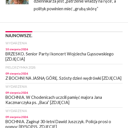
dziennikarza jest „patrzenie władzy na ręce”, a
polityk powinien mieć „grubą skórę”
NAJNOWSZE.
WYDARZENIA
10 sierpnia 2026
BRZESKO. Senior Party i koncert Wojciecha Gąssowskiego
[ZDJĘCIA]
PIELGRZYMKA 2026
09 sierpnia 2026
Z BOCHNI NA JASNĄ GÓRĘ. Szósty dzień wędrówki [ZDJĘCIA]
WYDARZENIA
09 sierpnia 2026
BOCHNIA. W Chodenicach uczcili pamięć majora Jana
Kaczmarczyka ps. „Baca” [ZDJĘCIA]
WYDARZENIA
09 sierpnia 2026
BOCHNIA. Zaginął 30-letni Dawid Juszczyk. Policja prosi o
pomoc [RYSOPIS, ZDJĘCIE]