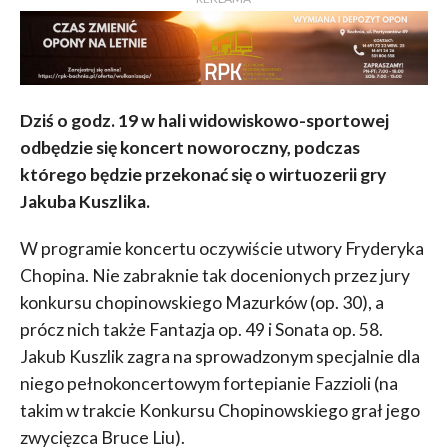
Dziś o godz. 19 w hali widowiskowo-sportowej
odbędzie się koncert noworoczny, podczas
którego będzie przekonać się o wirtuozerii gry
Jakuba Kuszlika.
W programie koncertu oczywiście utwory Fryderyka
Chopina. Nie zabraknie tak docenionych przez jury
konkursu chopinowskiego Mazurków (op. 30), a
prócz nich także Fantazja op. 49 i Sonata op. 58.
Jakub Kuszlik zagra na sprowadzonym specjalnie dla
niego pełnokoncertowym fortepianie Fazzioli (na
takim w trakcie Konkursu Chopinowskiego grał jego
zwycięzca Bruce Liu).