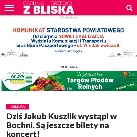
- REKLAMA -
O
NAS
WIADOMOŚCI
ZAPYTAM
CENNIK
KONTAKT
WPROST
REKLAM
- REKLAMA -
KULTURA
Dziś Jakub Kuszlik wystąpi w
Bochni. Są jeszcze bilety na
koncert!