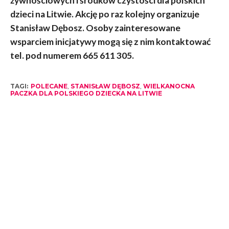
żywnościowych i środków czystości dla polskich
dzieci na Litwie. Akcję po raz kolejny organizuje
Stanisław Dębosz. Osoby zainteresowane
wsparciem inicjatywy mogą się z nim kontaktować
tel. pod numerem 665 611 305.
TAGI:
POLECANE
,
STANISŁAW DĘBOSZ
,
WIELKANOCNA
PACZKA DLA POLSKIEGO DZIECKA NA LITWIE