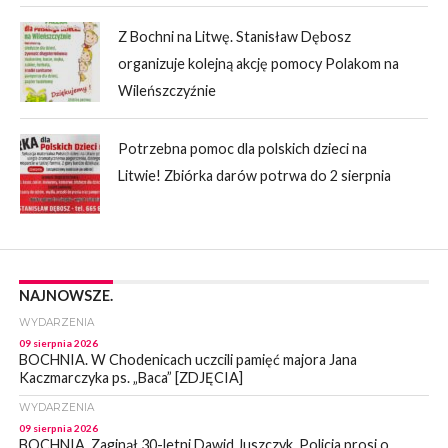
Z Bochni na Litwę. Stanisław Dębosz
organizuje kolejną akcję pomocy Polakom na
Wileńszczyźnie
Potrzebna pomoc dla polskich dzieci na
Litwie! Zbiórka darów potrwa do 2 sierpnia
NAJNOWSZE.
WYDARZENIA
09 sierpnia 2026
BOCHNIA. W Chodenicach uczcili pamięć majora Jana
Kaczmarczyka ps. „Baca” [ZDJĘCIA]
WYDARZENIA
09 sierpnia 2026
BOCHNIA. Zaginął 30-letni Dawid Juszczyk. Policja prosi o