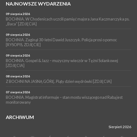
NAJNOWSZE WYDARZENIA
WYDARZENIA
09 sierpnia 2026
06 sierpnia 2026
LIPNICA MUROWANA. Oddaj krew, pomóż potrzebującym!
BOCHNIA. W Chodenicach uczcili pamięć majora Jana Kaczmarczyka ps.
„Baca” [ZDJĘCIA]
KULTURA
06 sierpnia 2026
09 sierpnia 2026
BOCHNIA. W niedzielę Muzyczna Altana, a w niej Orkiestra Dęta
BOCHNIA. Zaginął 30-letni Dawid Juszczyk. Policja prosi o pomoc
[RYSOPIS, ZDJĘCIE]
Kopalni Soli Bochnia
09 sierpnia 2026
BOCHNIA. Gospel & Jazz – muzyczny wieczór w Tężni Solankowej
[ZDJĘCIA]
08 sierpnia 2026
Z BOCHNI NA JASNĄ GÓRĘ. Piąty dzień wędrówki [ZDJĘCIA]
07 sierpnia 2026
BOCHNIA. Magistrat informuje – stan mostu wiszącego nad Rabą jest
monitorowany
ARCHIWUM
Sierpień 2026
P
W
Ś
C
P
S
N