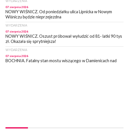
WYDARZENIA
07 sierpnia 2026
NOWY WIŚNICZ. Od poniedziałku ulica Lipnicka w Nowym
Wiśniczu będzie nieprzejezdna
WYDARZENIA
07 sierpnia 2026
NOWY WIŚNICZ. Oszust próbował wyłudzić od 81- latki 90 tys
zł. Okazała się sprytniejsza!
WYDARZENIA
07 sierpnia 2026
BOCHNIA. Fatalny stan mostu wiszącego w Damienicach nad
Rabą! Wiceprzewodniczący RM w Bochni alarmuje
WYDARZENIA
07 sierpnia 2026
LIPNICA MUROWANA. Zostanie wyremontowana droga w
Lipnicy Górnej. Podpisano umowę na realizację tej inwestycji
KULTURA
07 sierpnia 2026
BRZESKO. W sobotę Senior Party 2026. ZAśpiewa Wojciech
Gąssowski
WYDARZENIA