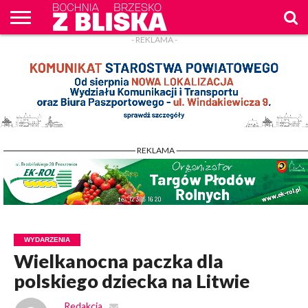
- REKLAMA -
O
NAS
WIADOMOŚCI
ZAPYTAM
CENNIK
KONTAKT
WPROST
REKLAM
- REKLAMA -
WYDARZENIA
Wielkanocna paczka dla
polskiego dziecka na Litwie
Redakcja