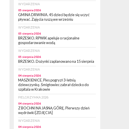
WYDARZENIA
05 sierpnia 2026
GMINA DRWINIA. 45 dzieci będzie się uczyć
pływać. Zajęcia ruszą we wrześniu
WYDARZENIA
05 sierpnia 2026
BRZESKO. RPWiK apeluje o racjonalne
gospodarowanie wodą
WYDARZENIA
05 sierpnia 2026
BRZESKO. Dożynki zaplanowano na 15 sierpnia
WYDARZENIA
04 sierpnia 2026
MASZKIENICE. Pies pogryzł 3-letnią
dziewczynkę. Śmigłowiec zabrał dziecko do
szpitala w Krakowie
PIELGRZYMKA 2026
04 sierpnia 2026
Z BOCHNI NA JASNĄ GÓRĘ. Pierwszy dzień
wędrówki [ZDJĘCIA]
WYDARZENIA
04 sierpnia 2026