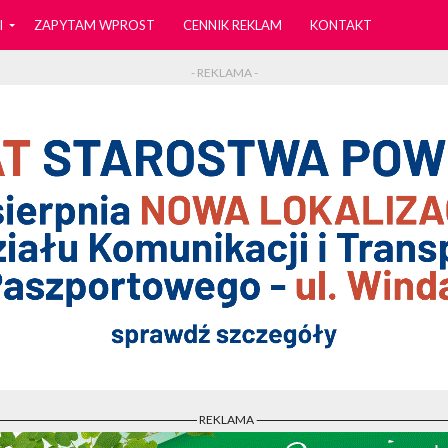
I
ZAPYTAM WPROST
CENNIK REKLAM
KONTAKT
- REKLAMA -
- REKLAMA -