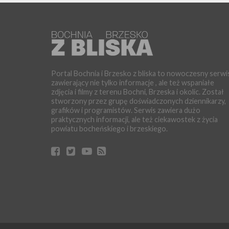
Portal Bochnia i Brzesko z bliska to nowoczesny serwi
zawierający nie tylko informacje , ale też wspaniałe
zdjęcia i filmy z terenu Bochni, Brzeska i okolic. Został
stworzony przez grupę doświadczonych dziennikarzy,
grafików i programistów. Serwis zawiera dużo
praktycznych informacji, ale też ciekawostek z życia
powiatu bocheńskiego i brzeskiego.