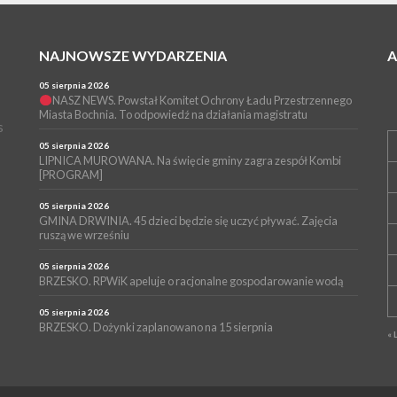
NAJNOWSZE WYDARZENIA
05 sierpnia 2026
NASZ NEWS. Powstał Komitet Ochrony Ładu Przestrzennego
Miasta Bochnia. To odpowiedź na działania magistratu
s
05 sierpnia 2026
LIPNICA MUROWANA. Na święcie gminy zagra zespół Kombi
[PROGRAM]
05 sierpnia 2026
GMINA DRWINIA. 45 dzieci będzie się uczyć pływać. Zajęcia
ruszą we wrześniu
05 sierpnia 2026
BRZESKO. RPWiK apeluje o racjonalne gospodarowanie wodą
05 sierpnia 2026
BRZESKO. Dożynki zaplanowano na 15 sierpnia
« 