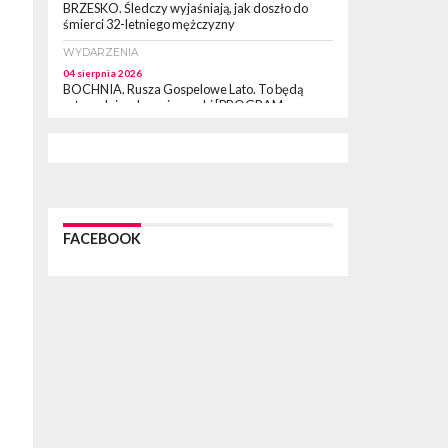
BRZESKO. Śledczy wyjaśniają, jak doszło do
śmierci 32-letniego mężczyzny
WYDARZENIA
04 sierpnia 2026
BOCHNIA. Rusza Gospelowe Lato. To będą
cztery dni radosnej muzyki [PROGRAM
KONCERTÓW]
SPORT
04 sierpnia 2026
BOCHNIA. W niedzielę XXXII Memoriałowy
Bieg Majora Bacy!
WYDARZENIA
FACEBOOK
04 sierpnia 2026
MAŁOPOLSKA. Liczba stulatków wciąż rośnie
ARTYKUŁ PARTNERSKI
04 sierpnia 2026
Codzienne nawyki, które wspierają zdrowie
dziecka na dłużej
WYDARZENIA
04 sierpnia 2026
BRZESKO. Już jest Karta Mieszkańca Gminy
Brzesko. Co to oznacza?