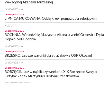
Wakacyjnej Akademii Muzealnej
WYDARZENIA
06 sierpnia 2026
LIPNICA MUROWANA. Oddaj krew, pomóż potrzebującym!
KULTURA
06 sierpnia 2026
BOCHNIA. W niedzielę Muzyczna Altana, a w niej Orkiestra Dęta
Kopalni Soli Bochnia
WYDARZENIA
06 sierpnia 2026
BRZESKO. Lepsze warunki dla strażaków z OSP Okocim!
WYDARZENIA
06 sierpnia 2026
BORZĘCIN. Już w najbliższy weekend XIX Borzęckie Święto
Grzyba: Zenek Martyniuk i Justyna Steczkowska
PIELGRZYMKA 2026
05 sierpnia 2026
Z BOCHNI NA JASNĄ GÓRĘ. Drugi dzień wędrówki [ZDJĘCIA]
WYDARZENIA
05 sierpnia 2026
NASZ NEWS. Powstał Komitet Ochrony Ładu