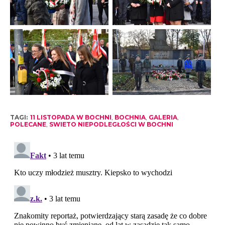
TAGI:
11 LISTOPADA W BOCHNI
,
BOCHNIA
,
GALERIA
,
POLECANE
,
SWIETO NIEPODLEGŁOŚCI W BOCHNI