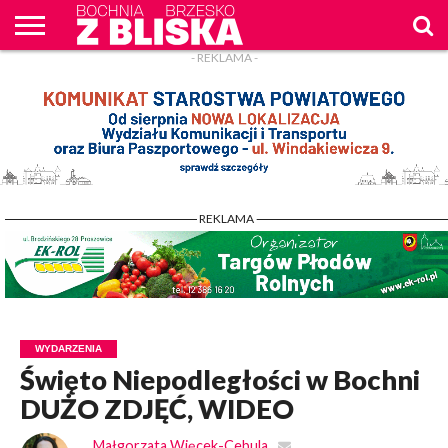
- REKLAMA -
O
NAS
WIADOMOŚCI
ZAPYTAM
CENNIK
KONTAKT
WPROST
REKLAM
- REKLAMA -
WYDARZENIA
Święto Niepodległości w Bochni
DUŻO ZDJĘĆ, WIDEO
Małgorzata Więcek-Cebula