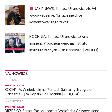
NASZ NEWS. Tomasz Urynowicz złożył
wypowiedzenie. Na razie nie chce
komentować tego faktu
BOCHNIA. Tomasz Urynowicz „Szara
eminencja” bocheńskiego magistratu
instruuje radnych – jak głosować! [WIDEO]
NAJNOWSZE.
KULTURA
10 sierpnia 2026
BOCHNIA. W niedzielę na Plantach Salinarnych zagrała
Orkiestra Dęta Kopalni Soli Bochnia [ZDJĘCIA]
WYDARZENIA
10 sierpnia 2026
BRZESKO. Senior Party i koncert Wojciecha Gąssowskiego