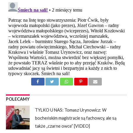
POLECAMY
TYLKO U NAS: Tomasz Urynowicz: W
bocheńskim magistracie są fachowcy, ale są
także „czarne owce” [VIDEO]