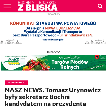
- REKLAMA -
O
NAS
WIADOMOŚCI
ZAPYTAM
CENNIK
KONTAKT
WPROST
REKLAM
- REKLAMA -
WYDARZENIA
NASZ NEWS. Tomasz Urynowicz
były sekretarz Bochni
kandydatem na prezydenta