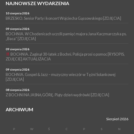
WYDARZENIA
NAJNOWSZE WYDARZENIA
06 sierpnia 2026
POWIAT BRZESKI. Blisko dzieci, blisko rodziców – warsztaty dla
10 sierpnia 2026
rodziców
BRZESKO. Senior Party i koncert Wojciecha Gąssowskiego [ZDJĘCIA]
WYDARZENIA
09 sierpnia 2026
BOCHNIA. W Chodenicach uczcili pamięć majora Jana Kaczmarczyka ps.
06 sierpnia 2026
POWIAT BRZESKI. W Wytrzyszczce karetka zderzyła się z
„Baca” [ZDJĘCIA]
samochodem osobowym
09 sierpnia 2026
BOCHNIA. Zaginął 30-latek z Bochni. Policja prosi o pomoc [RYSOPIS,
ZDJĘCIE] AKTUALIZACJA
09 sierpnia 2026
BOCHNIA. Gospel & Jazz – muzyczny wieczór w Tężni Solankowej
[ZDJĘCIA]
08 sierpnia 2026
Z BOCHNI NA JASNĄ GÓRĘ. Piąty dzień wędrówki [ZDJĘCIA]
ARCHIWUM
Sierpień 2026
P
W
Ś
C
P
S
N