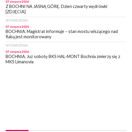
07 sierpnia 2026
Z BOCHNI NA JASNĄ GÓRĘ. Dzień czwarty wędrówki
[ZDJĘCIA]
WYDARZENIA
07 sierpnia 2026
BOCHNIA. Magistrat informuje – stan mostu wiszącego nad
Rabą jest monitorowany
WYDARZENIA
07 sierpnia 2026
BOCHNIA. Już sobotę BKS HAL-MONT Bochnia zmierzy się z
MKS Limanovia
WYDARZENIA
07 sierpnia 2026
NOWY WIŚNICZ. Od poniedziałku ulica Lipnicka w Nowym
Wiśniczu będzie nieprzejezdna
WYDARZENIA
07 sierpnia 2026
NOWY WIŚNICZ. Oszust próbował wyłudzić od 81- latki 90 tys
zł. Okazała się sprytniejsza!
WYDARZENIA
07 sierpnia 2026
BOCHNIA. Fatalny stan mostu wiszącego w Damienicach nad