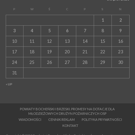
P
W
Ś
C
P
S
N
1
2
3
4
5
6
7
8
9
10
11
12
13
14
15
16
17
18
19
20
21
22
23
24
25
26
27
28
29
30
31
« LIP
POWIATY BOCHEŃSKI I BRZESKI. PROMESY NA DOTACJE DLA
MŁODZIEŻOWYCH DRUŻYN POŻARNICZYCH OSP
WIADOMOŚCI
CENNIK REKLAM
POLITYKA PRYWATNOŚCI
KONTAKT