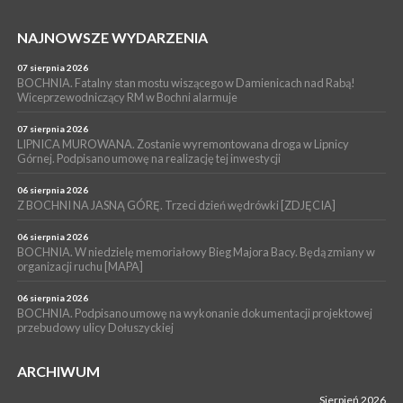
WYDARZENIA
NAJNOWSZE WYDARZENIA
05 sierpnia 2026
BRZESKO. Dożynki zaplanowano na 15 sierpnia
07 sierpnia 2026
WYDARZENIA
BOCHNIA. Fatalny stan mostu wiszącego w Damienicach nad Rabą!
Wiceprzewodniczący RM w Bochni alarmuje
04 sierpnia 2026
MASZKIENICE. Pies pogryzł 3-letnią dziewczynkę. Śmigłowiec
zabrał dziecko do szpitala w Krakowie
07 sierpnia 2026
LIPNICA MUROWANA. Zostanie wyremontowana droga w Lipnicy
Górnej. Podpisano umowę na realizację tej inwestycji
06 sierpnia 2026
Z BOCHNI NA JASNĄ GÓRĘ. Trzeci dzień wędrówki [ZDJĘCIA]
06 sierpnia 2026
BOCHNIA. W niedzielę memoriałowy Bieg Majora Bacy. Będą zmiany w
organizacji ruchu [MAPA]
06 sierpnia 2026
BOCHNIA. Podpisano umowę na wykonanie dokumentacji projektowej
przebudowy ulicy Dołuszyckiej
ARCHIWUM
Sierpień 2026