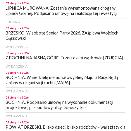
07 sierpnia 2026
LIPNICA MUROWANA. Zostanie wyremontowana droga w
Lipnicy Górnej. Podpisano umowę na realizację tej inwestycji
KULTURA
07 sierpnia 2026
BRZESKO. W sobotę Senior Party 2026. ZAśpiewa Wojciech
Gąssowski
WYDARZENIA
06 sierpnia 2026
Z BOCHNI NA JASNĄ GÓRĘ. Trzeci dzień wędrówki [ZDJĘCIA]
WYDARZENIA
06 sierpnia 2026
BOCHNIA. W niedzielę memoriałowy Bieg Majora Bacy. Będą
zmiany w organizacji ruchu [MAPA]
WYDARZENIA
06 sierpnia 2026
BOCHNIA. Podpisano umowę na wykonanie dokumentacji
projektowej przebudowy ulicy Dołuszyckiej
WYDARZENIA
06 sierpnia 2026
POWIAT BRZESKI. Blisko dzieci, blisko rodziców – warsztaty dla