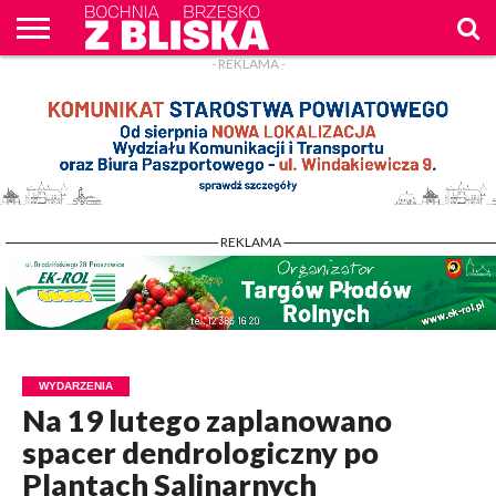
- REKLAMA -
O
NAS
WIADOMOŚCI
ZAPYTAM
CENNIK
KONTAKT
WPROST
REKLAM
- REKLAMA -
WYDARZENIA
Na 19 lutego zaplanowano
spacer dendrologiczny po
Plantach Salinarnych