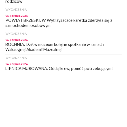
rodziców
WYDARZENIA
06 sierpnia 2026
POWIAT BRZESKI. W Wytrzyszczce karetka zderzyła się z
samochodem osobowym
WYDARZENIA
06 sierpnia 2026
BOCHNIA. Dziś w muzeum kolejne spotkanie w ramach
Wakacyjnej Akademii Muzealnej
WYDARZENIA
06 sierpnia 2026
LIPNICA MUROWANA. Oddaj krew, pomóż potrzebującym!
KULTURA
06 sierpnia 2026
BOCHNIA. W niedzielę Muzyczna Altana, a w niej Orkiestra Dęta
Kopalni Soli Bochnia
WYDARZENIA
06 sierpnia 2026
BRZESKO. Lepsze warunki dla strażaków z OSP Okocim!
WYDARZENIA
06 sierpnia 2026