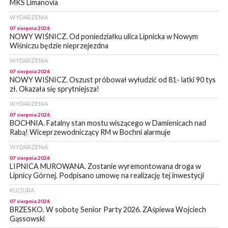
MKS Limanovia
WYDARZENIA
07 sierpnia 2026
NOWY WIŚNICZ. Od poniedziałku ulica Lipnicka w Nowym
Wiśniczu będzie nieprzejezdna
WYDARZENIA
07 sierpnia 2026
NOWY WIŚNICZ. Oszust próbował wyłudzić od 81- latki 90 tys
zł. Okazała się sprytniejsza!
WYDARZENIA
07 sierpnia 2026
BOCHNIA. Fatalny stan mostu wiszącego w Damienicach nad
Rabą! Wiceprzewodniczący RM w Bochni alarmuje
WYDARZENIA
07 sierpnia 2026
LIPNICA MUROWANA. Zostanie wyremontowana droga w
Lipnicy Górnej. Podpisano umowę na realizację tej inwestycji
KULTURA
07 sierpnia 2026
BRZESKO. W sobotę Senior Party 2026. ZAśpiewa Wojciech
Gąssowski