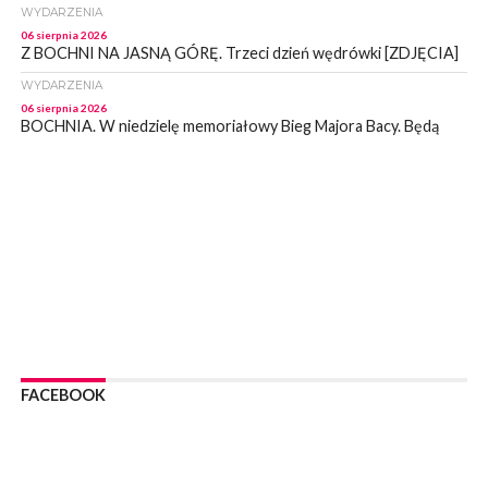
WYDARZENIA
06 sierpnia 2026
Z BOCHNI NA JASNĄ GÓRĘ. Trzeci dzień wędrówki [ZDJĘCIA]
WYDARZENIA
06 sierpnia 2026
BOCHNIA. W niedzielę memoriałowy Bieg Majora Bacy. Będą
zmiany w organizacji ruchu [MAPA]
WYDARZENIA
06 sierpnia 2026
BOCHNIA. Podpisano umowę na wykonanie dokumentacji
projektowej przebudowy ulicy Dołuszyckiej
WYDARZENIA
06 sierpnia 2026
POWIAT BRZESKI. Blisko dzieci, blisko rodziców – warsztaty dla
rodziców
WYDARZENIA
06 sierpnia 2026
FACEBOOK
POWIAT BRZESKI. W Wytrzyszczce karetka zderzyła się z
samochodem osobowym
WYDARZENIA
06 sierpnia 2026