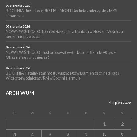
NASZ NEWS. Powstał Komitet Ochrony Ładu
07 sierpnia 2026
Przestrzennego Miasta Bochnia. To odpowiedź na działania
BOCHNIA. Już sobotę BKS HAL-MONT Bochnia zmierzy się z MKS
Limanovia
magistratu
07 sierpnia 2026
NOWY WIŚNICZ. Od poniedziałku ulica Lipnicka w Nowym Wiśniczu
będzie nieprzejezdna
07 sierpnia 2026
NOWY WIŚNICZ. Oszust próbował wyłudzić od 81- latki 90 tys zł.
Okazała się sprytniejsza!
07 sierpnia 2026
BOCHNIA. Fatalny stan mostu wiszącego w Damienicach nad Rabą!
Wiceprzewodniczący RM w Bochni alarmuje
ARCHIWUM
Sierpień 2026
P
W
Ś
C
P
S
N
1
2
3
4
5
6
7
8
9