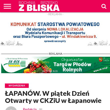
- REKLAMA -
O
NAS
WIADOMOŚCI
ZAPYTAM
CENNIK
KONTAKT
WPROST
REKLAM
- REKLAMA -
WYDARZENIA
ŁAPANÓW. W piątek Dzień
Otwarty w CKZiU w Łapanowie
Redakcja