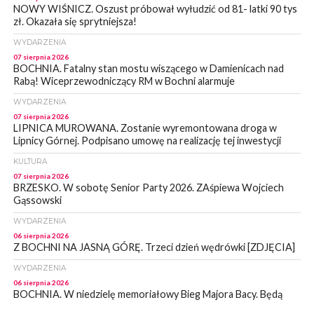
NOWY WIŚNICZ. Oszust próbował wyłudzić od 81- latki 90 tys
zł. Okazała się sprytniejsza!
WYDARZENIA
07 sierpnia 2026
BOCHNIA. Fatalny stan mostu wiszącego w Damienicach nad
Rabą! Wiceprzewodniczący RM w Bochni alarmuje
WYDARZENIA
07 sierpnia 2026
LIPNICA MUROWANA. Zostanie wyremontowana droga w
Lipnicy Górnej. Podpisano umowę na realizację tej inwestycji
KULTURA
07 sierpnia 2026
BRZESKO. W sobotę Senior Party 2026. ZAśpiewa Wojciech
Gąssowski
WYDARZENIA
06 sierpnia 2026
Z BOCHNI NA JASNĄ GÓRĘ. Trzeci dzień wędrówki [ZDJĘCIA]
WYDARZENIA
06 sierpnia 2026
BOCHNIA. W niedzielę memoriałowy Bieg Majora Bacy. Będą
zmiany w organizacji ruchu [MAPA]