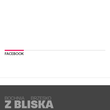
WYDARZENIA
06 sierpnia 2026
BOCHNIA. Podpisano umowę na wykonanie dokumentacji
projektowej przebudowy ulicy Dołuszyckiej
WYDARZENIA
06 sierpnia 2026
POWIAT BRZESKI. Blisko dzieci, blisko rodziców – warsztaty dla
rodziców
WYDARZENIA
06 sierpnia 2026
FACEBOOK
POWIAT BRZESKI. W Wytrzyszczce karetka zderzyła się z
samochodem osobowym
WYDARZENIA
06 sierpnia 2026
BOCHNIA. Dziś w muzeum kolejne spotkanie w ramach
Wakacyjnej Akademii Muzealnej
WYDARZENIA
06 sierpnia 2026
LIPNICA MUROWANA. Oddaj krew, pomóż potrzebującym!
KULTURA
06 sierpnia 2026