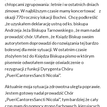
chłopcami zgrupowania : letnie i w ostatnich dniach
zimowe. W najbliższym czasie mamy koncertować z
okazji 770 rocznicy lokacji Bochni. Chcę podkreślić
,że uzyskałem deklarację ustną od ks. biskupa
Andrzeja Jeża Biskupa Tarnowskiego , że mam nadal
prowadzić chór. Ufałem , że Ksiądz Biskup swoim
autorytetem doprowadzi do rozwiązania tej bardzo
bolesnej dla mnie sytuacji. W ostatnim czasie
złożyłem też do Księdza Biskupa pismo w którym
pisemnie odwołałem swoje oświadczenie o
rezygnacji z funkcji Dyrygenta Chóru
„PueriCantoresSancti Nicolai”.
Aktualnie moja sytuacja zdrowotna uległa poprawie.
Jestem gotowy nadal prowadzić Chór
„PueriCantoresSancti Nicolai”, tym bardziej że cały
czas mam do pomocy grono fachowych, kierujących