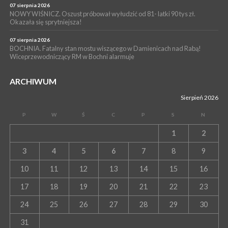
07 sierpnia 2026
NOWY WIŚNICZ. Oszust próbował wyłudzić od 81- latki 90 tys zł.
Okazała się sprytniejsza!
07 sierpnia 2026
BOCHNIA. Fatalny stan mostu wiszącego w Damienicach nad Rabą!
Wiceprzewodniczący RM w Bochni alarmuje
ARCHIWUM
Sierpień 2026
P
W
Ś
C
P
S
N
1
2
3
4
5
6
7
8
9
10
11
12
13
14
15
16
17
18
19
20
21
22
23
24
25
26
27
28
29
30
31