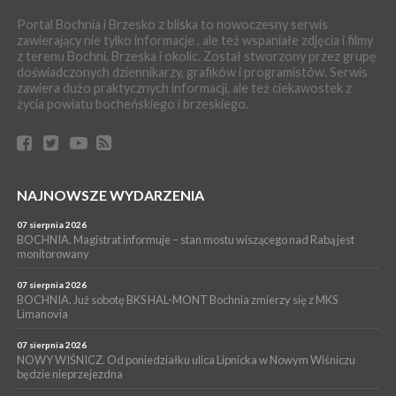
BOCHNIA. W niedzielę Muzyczna Altana, a w niej Orkiestra Dęta
Portal Bochnia i Brzesko z bliska to nowoczesny serwis
Kopalni Soli Bochnia
zawierający nie tylko informacje , ale też wspaniałe zdjęcia i filmy
z terenu Bochni, Brzeska i okolic. Został stworzony przez grupę
WYDARZENIA
doświadczonych dziennikarzy, grafików i programistów. Serwis
06 sierpnia 2026
zawiera dużo praktycznych informacji, ale też ciekawostek z
BRZESKO. Lepsze warunki dla strażaków z OSP Okocim!
życia powiatu bocheńskiego i brzeskiego.
WYDARZENIA
06 sierpnia 2026
BORZĘCIN. Już w najbliższy weekend XIX Borzęckie Święto
Grzyba: Zenek Martyniuk i Justyna Steczkowska
PIELGRZYMKA 2026
NAJNOWSZE WYDARZENIA
05 sierpnia 2026
Z BOCHNI NA JASNĄ GÓRĘ. Drugi dzień wędrówki [ZDJĘCIA]
07 sierpnia 2026
BOCHNIA. Magistrat informuje – stan mostu wiszącego nad Rabą jest
WYDARZENIA
monitorowany
05 sierpnia 2026
NASZ NEWS. Powstał Komitet Ochrony Ładu
07 sierpnia 2026
Przestrzennego Miasta Bochnia. To odpowiedź na działania
BOCHNIA. Już sobotę BKS HAL-MONT Bochnia zmierzy się z MKS
Limanovia
magistratu
07 sierpnia 2026
NOWY WIŚNICZ. Od poniedziałku ulica Lipnicka w Nowym Wiśniczu
będzie nieprzejezdna