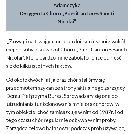
Adamczyka
Dyrygenta Chóru „PueriCantoresSancti
Nicolai”
„Z uwagi na trwające od kilku dni zamieszanie wokół
mojej osoby oraz wokół Chóru „PueriCantoresSancti
Nicolai”, które bardzo mnie zabolało, chcę odnieść
się do kilku istotnych faktów.
Od około dwóch lat ja oraz chór staliśmy się
przedmiotem szykan ze strony aktualnego zarządcy
Domu Pielgrzyma Bursa. Sprowadzały się one do
utrudniania funkcjonowania mnie oraz chórowi w
tym obiekcie, choć zamieszkuję w nim od 1987r. i od
tego czasu chór regularnie odbywa w nim próby.
Zarządca celowo hałasował podczas prób używając,