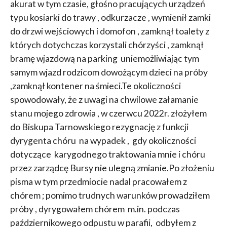
akurat w tym czasie, głośno pracujących urządzeń
typu kosiarki do trawy , odkurzacze , wymienił zamki
do drzwi wejściowych i domofon , zamknął toalety z
których dotychczas korzystali chórzyści , zamknął
bramę wjazdową na parking uniemożliwiając tym
samym wjazd rodzicom dowożącym dzieci na próby
,zamknął kontener na śmieci.Te okoliczności
spowodowały, że z uwagi na chwilowe załamanie
stanu mojego zdrowia , w czerwcu 2022r. złożyłem
do Biskupa Tarnowskiego rezygnację z funkcji
dyrygenta chóru na wypadek , gdy okoliczności
dotyczące karygodnego traktowania mnie i chóru
przez zarządcę Bursy nie ulegną zmianie.Po złożeniu
pisma w tym przedmiocie nadal pracowałem z
chórem ; pomimo trudnych warunków prowadziłem
próby , dyrygowałem chórem m.in. podczas
październikowego odpustu w parafii, odbyłem z