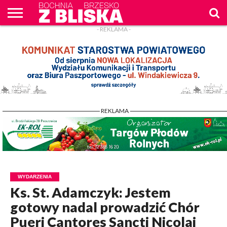
- REKLAMA -
O
NAS
WIADOMOŚCI
ZAPYTAM
CENNIK
KONTAKT
WPROST
REKLAM
- REKLAMA -
WYDARZENIA
Ks. St. Adamczyk: Jestem
gotowy nadal prowadzić Chór
Pueri Cantores Sancti Nicolai