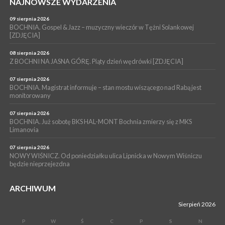
NAJNOWSZE WYDARZENIA
06 sierpnia 2026
BRZESKO. Lepsze warunki dla strażaków z OSP Okocim!
09 sierpnia 2026
BOCHNIA. Gospel & Jazz – muzyczny wieczór w Tężni Solankowej
WYDARZENIA
[ZDJĘCIA]
06 sierpnia 2026
BORZĘCIN. Już w najbliższy weekend XIX Borzęckie Święto
08 sierpnia 2026
Grzyba: Zenek Martyniuk i Justyna Steczkowska
Z BOCHNI NA JASNA GÓRĘ. Piąty dzień wędrówki [ZDJĘCIA]
07 sierpnia 2026
BOCHNIA. Magistrat informuje – stan mostu wiszącego nad Rabą jest
monitorowany
07 sierpnia 2026
BOCHNIA. Już sobotę BKS HAL-MONT Bochnia zmierzy się z MKS
Limanovia
07 sierpnia 2026
NOWY WIŚNICZ. Od poniedziałku ulica Lipnicka w Nowym Wiśniczu
będzie nieprzejezdna
ARCHIWUM
Sierpień 2026
P
W
Ś
C
P
S
N