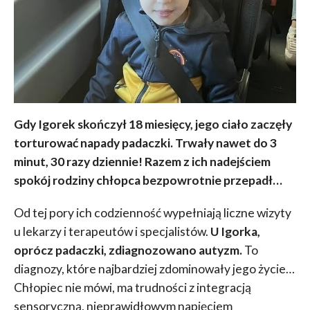
Gdy Igorek skończył 18 miesięcy, jego ciało zaczęły
torturować napady padaczki. Trwały nawet do 3
minut, 30 razy dziennie! Razem z ich nadejściem
spokój rodziny chłopca bezpowrotnie przepadł…
Od tej pory ich codzienność wypełniają liczne wizyty
u lekarzy i terapeutów i specjalistów.
U Igorka,
oprócz padaczki, zdiagnozowano autyzm.
To
diagnozy, które najbardziej zdominowały jego życie…
Chłopiec nie mówi, ma trudności z integracją
sensoryczną, nieprawidłowym napięciem