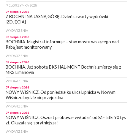
PIELGRZYMKA 2026
07 sierpnia 2026
Z BOCHNI NA JASNĄ GÓRĘ. Dzień czwarty wędrówki
[ZDJĘCIA]
WYDARZENIA
07 sierpnia 2026
BOCHNIA. Magistrat informuje – stan mostu wiszącego nad
Rabą jest monitorowany
WYDARZENIA
07 sierpnia 2026
BOCHNIA. Już sobotę BKS HAL-MONT Bochnia zmierzy się z
MKS Limanovia
WYDARZENIA
07 sierpnia 2026
NOWY WIŚNICZ. Od poniedziałku ulica Lipnicka w Nowym
Wiśniczu będzie nieprzejezdna
WYDARZENIA
07 sierpnia 2026
NOWY WIŚNICZ. Oszust próbował wyłudzić od 81- latki 90 tys
zł. Okazała się sprytniejsza!
WYDARZENIA