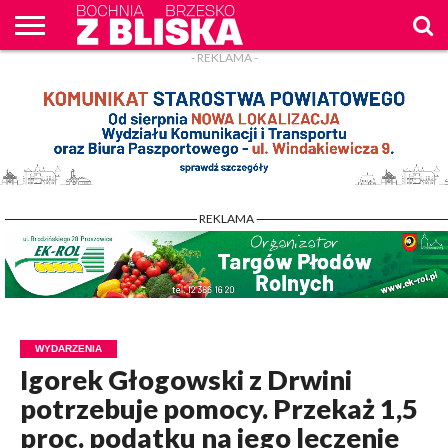
- REKLAMA -
O
NAS
WIADOMOŚCI
ZAPYTAM
CENNIK
KONTAKT
WPROST
REKLAM
- REKLAMA -
WYDARZENIA
Igorek Głogowski z Drwini
potrzebuje pomocy. Przekaż 1,5
proc. podatku na jego leczenie