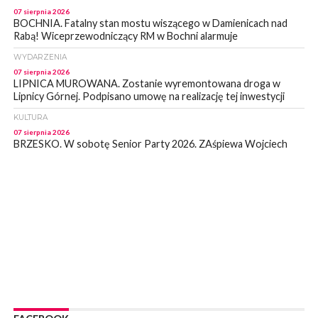
07 sierpnia 2026
BOCHNIA. Fatalny stan mostu wiszącego w Damienicach nad
Rabą! Wiceprzewodniczący RM w Bochni alarmuje
WYDARZENIA
07 sierpnia 2026
LIPNICA MUROWANA. Zostanie wyremontowana droga w
Lipnicy Górnej. Podpisano umowę na realizację tej inwestycji
KULTURA
07 sierpnia 2026
BRZESKO. W sobotę Senior Party 2026. ZAśpiewa Wojciech
Gąssowski
WYDARZENIA
06 sierpnia 2026
Z BOCHNI NA JASNĄ GÓRĘ. Trzeci dzień wędrówki [ZDJĘCIA]
WYDARZENIA
06 sierpnia 2026
BOCHNIA. W niedzielę memoriałowy Bieg Majora Bacy. Będą
zmiany w organizacji ruchu [MAPA]
WYDARZENIA
06 sierpnia 2026
BOCHNIA. Podpisano umowę na wykonanie dokumentacji