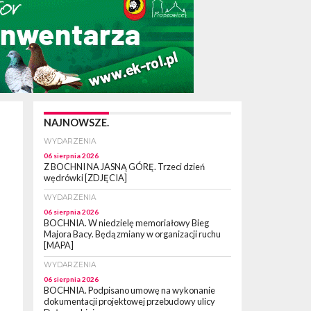
NAJNOWSZE.
WYDARZENIA
06 sierpnia 2026
Z BOCHNI NA JASNĄ GÓRĘ. Trzeci dzień
wędrówki [ZDJĘCIA]
WYDARZENIA
06 sierpnia 2026
BOCHNIA. W niedzielę memoriałowy Bieg
Majora Bacy. Będą zmiany w organizacji ruchu
[MAPA]
WYDARZENIA
06 sierpnia 2026
BOCHNIA. Podpisano umowę na wykonanie
dokumentacji projektowej przebudowy ulicy