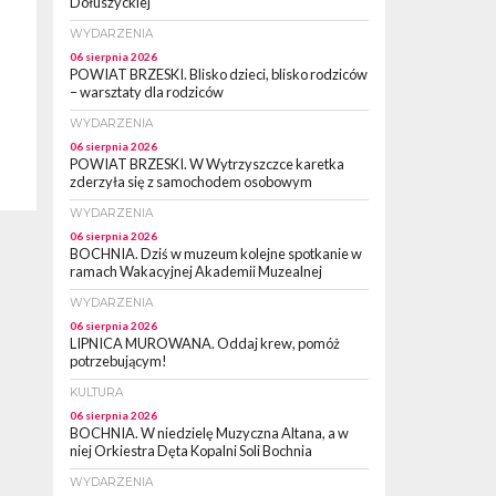
Dołuszyckiej
WYDARZENIA
06 sierpnia 2026
POWIAT BRZESKI. Blisko dzieci, blisko rodziców
– warsztaty dla rodziców
WYDARZENIA
06 sierpnia 2026
POWIAT BRZESKI. W Wytrzyszczce karetka
zderzyła się z samochodem osobowym
WYDARZENIA
06 sierpnia 2026
BOCHNIA. Dziś w muzeum kolejne spotkanie w
ramach Wakacyjnej Akademii Muzealnej
WYDARZENIA
06 sierpnia 2026
LIPNICA MUROWANA. Oddaj krew, pomóż
potrzebującym!
KULTURA
06 sierpnia 2026
BOCHNIA. W niedzielę Muzyczna Altana, a w
niej Orkiestra Dęta Kopalni Soli Bochnia
WYDARZENIA