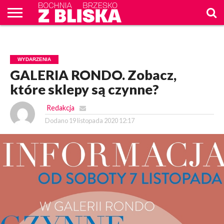
O
NAS
WIADOMOŚCI
ZAPYTAM
CENNIK
KONTAKT
WPROST
REKLAM
WYDARZENIA
GALERIA RONDO. Zobacz,
które sklepy są czynne?
Redakcja
Dodano
19 listopada 2020 12:17