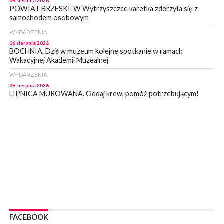
06 sierpnia 2026
POWIAT BRZESKI. W Wytrzyszczce karetka zderzyła się z
samochodem osobowym
WYDARZENIA
06 sierpnia 2026
BOCHNIA. Dziś w muzeum kolejne spotkanie w ramach
Wakacyjnej Akademii Muzealnej
WYDARZENIA
06 sierpnia 2026
LIPNICA MUROWANA. Oddaj krew, pomóż potrzebującym!
KULTURA
06 sierpnia 2026
BOCHNIA. W niedzielę Muzyczna Altana, a w niej Orkiestra Dęta
Kopalni Soli Bochnia
WYDARZENIA
06 sierpnia 2026
BRZESKO. Lepsze warunki dla strażaków z OSP Okocim!
WYDARZENIA
06 sierpnia 2026
BORZĘCIN. Już w najbliższy weekend XIX Borzęckie Święto
Grzyba: Zenek Martyniuk i Justyna Steczkowska
FACEBOOK