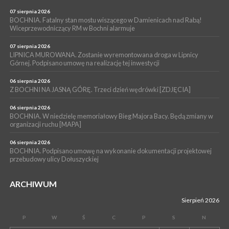
BRZESKO. Dożynki zaplanowano na 15 sierpnia
07 sierpnia 2026
WYDARZENIA
BOCHNIA. Fatalny stan mostu wiszącego w Damienicach nad Rabą!
Wiceprzewodniczący RM w Bochni alarmuje
04 sierpnia 2026
MASZKIENICE. Pies pogryzł 3-letnią dziewczynkę. Śmigłowiec
zabrał dziecko do szpitala w Krakowie
07 sierpnia 2026
LIPNICA MUROWANA. Zostanie wyremontowana droga w Lipnicy
Górnej. Podpisano umowę na realizację tej inwestycji
06 sierpnia 2026
Z BOCHNI NA JASNĄ GÓRĘ. Trzeci dzień wędrówki [ZDJĘCIA]
06 sierpnia 2026
BOCHNIA. W niedzielę memoriałowy Bieg Majora Bacy. Będą zmiany w
organizacji ruchu [MAPA]
06 sierpnia 2026
BOCHNIA. Podpisano umowę na wykonanie dokumentacji projektowej
przebudowy ulicy Dołuszyckiej
ARCHIWUM
Sierpień 2026
P
W
Ś
C
P
S
N