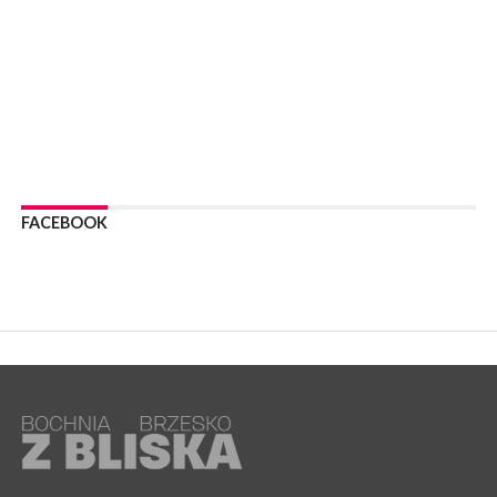
WYDARZENIA
06 sierpnia 2026
Z BOCHNI NA JASNĄ GÓRĘ. Trzeci dzień wędrówki [ZDJĘCIA]
WYDARZENIA
06 sierpnia 2026
BOCHNIA. W niedzielę memoriałowy Bieg Majora Bacy. Będą
zmiany w organizacji ruchu [MAPA]
WYDARZENIA
06 sierpnia 2026
BOCHNIA. Podpisano umowę na wykonanie dokumentacji
FACEBOOK
projektowej przebudowy ulicy Dołuszyckiej
WYDARZENIA
06 sierpnia 2026
POWIAT BRZESKI. Blisko dzieci, blisko rodziców – warsztaty dla
rodziców
WYDARZENIA
06 sierpnia 2026
POWIAT BRZESKI. W Wytrzyszczce karetka zderzyła się z
samochodem osobowym
WYDARZENIA
06 sierpnia 2026
BOCHNIA. Dziś w muzeum kolejne spotkanie w ramach