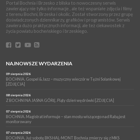
Portal Bochnia i Brzesko z bliska to nowoczesny serwis
Wakacyjnej Akademii Muzealnej
zawierający nie tylko informacje , ale też wspaniałe zdjęcia i filmy
z terenu Bochni, Brzeska i okolic. Został stworzony przez grupę
WYDARZENIA
doświadczonych dziennikarzy, grafików i programistów. Serwis
06 sierpnia 2026
zawiera dużo praktycznych informacji, ale też ciekawostek z
LIPNICA MUROWANA. Oddaj krew, pomóż potrzebującym!
życia powiatu bocheńskiego i brzeskiego.
KULTURA
06 sierpnia 2026
BOCHNIA. W niedzielę Muzyczna Altana, a w niej Orkiestra Dęta
Kopalni Soli Bochnia
WYDARZENIA
NAJNOWSZE WYDARZENIA
06 sierpnia 2026
BRZESKO. Lepsze warunki dla strażaków z OSP Okocim!
09 sierpnia 2026
BOCHNIA. Gospel & Jazz – muzyczny wieczór w Tężni Solankowej
WYDARZENIA
[ZDJĘCIA]
06 sierpnia 2026
BORZĘCIN. Już w najbliższy weekend XIX Borzęckie Święto
08 sierpnia 2026
Grzyba: Zenek Martyniuk i Justyna Steczkowska
Z BOCHNI NA JASNA GÓRĘ. Piąty dzień wędrówki [ZDJĘCIA]
07 sierpnia 2026
BOCHNIA. Magistrat informuje – stan mostu wiszącego nad Rabą jest
monitorowany
07 sierpnia 2026
BOCHNIA. Już sobotę BKS HAL-MONT Bochnia zmierzy się z MKS