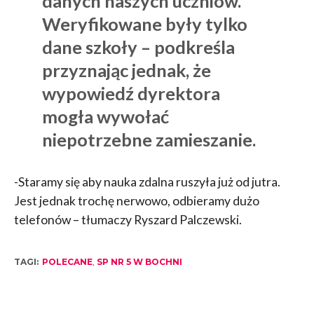
danych naszych uczniów.
Weryfikowane były tylko
dane szkoły – podkreśla
przyznając jednak, że
wypowiedź dyrektora
mogła wywołać
niepotrzebne zamieszanie.
-Staramy się aby nauka zdalna ruszyła już od jutra.
Jest jednak trochę nerwowo, odbieramy dużo
telefonów – tłumaczy Ryszard Palczewski.
TAGI:
POLECANE
,
SP NR 5 W BOCHNI