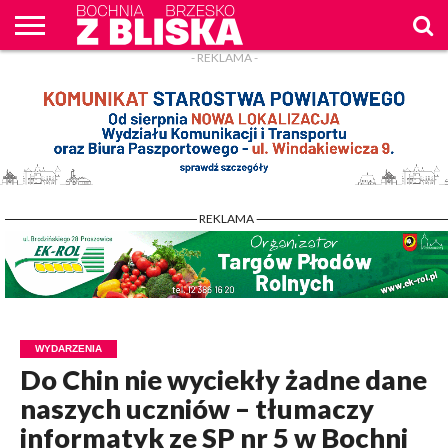
- REKLAMA -
O
NAS
WIADOMOŚCI
ZAPYTAM
CENNIK
KONTAKT
WPROST
REKLAM
- REKLAMA -
WYDARZENIA
Do Chin nie wyciekły żadne dane
naszych uczniów – tłumaczy
informatyk ze SP nr 5 w Bochni